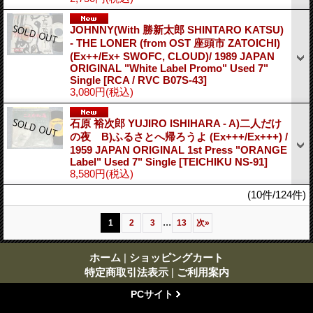
JOHNNY(With 勝新太郎 SHINTARO KATSU)
- THE LONER (from OST 座頭市 ZATOICHI)
(Ex++/Ex+ SWOFC, CLOUD)/ 1989 JAPAN
ORIGINAL "White Label Promo" Used 7"
Single
[RCA / RVC B07S-43]
3,080円
(税込)
石原 裕次郎 YUJIRO ISHIHARA - A)二人だけ
の夜 B)ふるさとへ帰ろうよ (Ex+++/Ex+++) /
1959 JAPAN ORIGINAL 1st Press "ORANGE
Label" Used 7" Single
[TEICHIKU NS-91]
8,580円
(税込)
(10件/124件)
...
1
2
3
13
次
»
ホーム
|
ショッピングカート
特定商取引法表示
|
ご利用案内
PCサイト