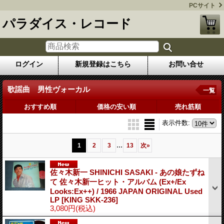
PCサイト
パラダイス・レコード
ログイン
新規登録はこちら
お問い合せ
歌謡曲 男性ヴォーカル
一覧
おすすめ順
価格の安い順
売れ筋順
表示件数
:
...
1
2
3
13
次
»
佐々木新一 SHINICHI SASAKI - あの娘たずね
て 佐々木新一ヒット・アルバム (Ex+/Ex
Looks:Ex++) / 1966 JAPAN ORIGINAL Used
LP
[KING SKK-236]
3,080円
(税込)