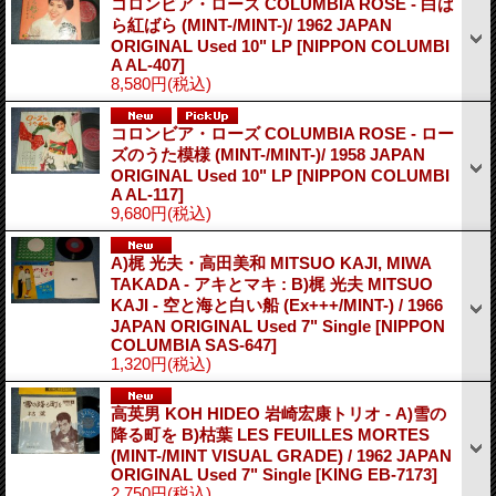
コロンビア・ローズ COLUMBIA ROSE - 白ば
ら紅ばら (MINT-/MINT-)/ 1962 JAPAN
ORIGINAL Used 10" LP
[NIPPON COLUMBI
A AL-407]
8,580円
(税込)
コロンビア・ローズ COLUMBIA ROSE - ロー
ズのうた模様 (MINT-/MINT-)/ 1958 JAPAN
ORIGINAL Used 10" LP
[NIPPON COLUMBI
A AL-117]
9,680円
(税込)
A)梶 光夫・高田美和 MITSUO KAJI, MIWA
TAKADA - アキとマキ : B)梶 光夫 MITSUO
KAJI - 空と海と白い船 (Ex+++/MINT-) / 1966
JAPAN ORIGINAL Used 7" Single
[NIPPON
COLUMBIA SAS-647]
1,320円
(税込)
高英男 KOH HIDEO 岩崎宏康トリオ - A)雪の
降る町を B)枯葉 LES FEUILLES MORTES
(MINT-/MINT VISUAL GRADE) / 1962 JAPAN
ORIGINAL Used 7" Single
[KING EB-7173]
2,750円
(税込)