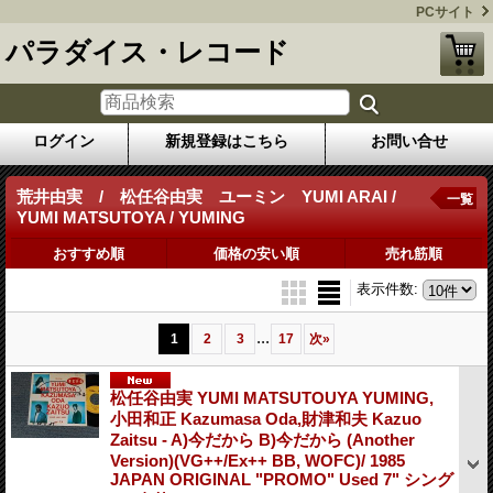
PCサイト
パラダイス・レコード
ログイン
新規登録はこちら
お問い合せ
荒井由実 / 松任谷由実 ユーミン YUMI ARAI /
一覧
YUMI MATSUTOYA / YUMING
おすすめ順
価格の安い順
売れ筋順
表示件数
:
...
1
2
3
17
次
»
松任谷由実 YUMI MATSUTOUYA YUMING,
小田和正 Kazumasa Oda,財津和夫 Kazuo
Zaitsu - A)今だから B)今だから (Another
Version)(VG++/Ex++ BB, WOFC)/ 1985
JAPAN ORIGINAL "PROMO" Used 7" シング