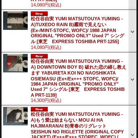
14,080円
(税込)
松任谷由実 YUMI MATSUTOUYA YUMING -
A)TUXEDO RAIN B)霧雨で見えない
(Ex-/MINT-STOFC, WOFC)/ 1988 JAPAN
ORIGINAL "PROMO ONLY" Used 7" シング
ル
[東芝 EXPRESS TOSHIBA PRT-1255]
14,080円
(税込)
松任谷由実 YUMI MATSUTOUYA YUMING -
A) DOWNTOWN BOY B) 破れた恋の繕し教え
ます YABURETA KOI NO NAOSHIKATA
OSIEMASU (Ex+/Ex+++ STOFC, WOFC)/
1984 JAPAN ORIGINAL "PROMO ONLY"
Used 7" シングル
[東芝 EXPRESS TOSHIB
A PRT-1139]
14,300円
(税込)
松任谷由実 YUMI MATSUTOUYA YUMING -
A)もう愛は始まらない MOU AI HA
HAJIMARANAI B)青春のリグレット
SEISHUN NO RIGLETTE (ORIGINAL COPY
JACKET) (Ex++/Ex++ STOREC, WOFC) /