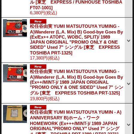
ル
[東芝 EXPRESS / FUNHOUSE TOSHIBA
FT07-1001]
6,380円
(税込)
松任谷由実 YUMI MATSUTOUYA YUMING -
A)Wanderer (L.A. Mix) B) Good-bye Goes By
(Ex/Ex++ ATOFC, WOBC, SPLIT)/ 1989
JAPAN ORIGINAL "PROMO ONLY & ONE
SIDED" Used 7" シングル
[東芝 EXPRESS
TOSHIBA PRT-1325]
17,380円
(税込)
松任谷由実 YUMI MATSUTOUYA YUMING -
A)Wanderer (L.A. Mix) B) Good-bye Goes By
(Ex++/MINT-)/ 1989 JAPAN ORIGINAL
"PROMO ONLY & ONE SIDED" Used 7" シン
グル
[東芝 EXPRESS TOSHIBA PRT-1325]
19,800円
(税込)
松任谷由実 YUMI MATSUTOUYA YUMIN - A)
ANNIVERSARY B)ホーム・ワーク
HOMEWORK (Ex+++/MINT-)/ 1989 JAPAN
ORIGINAL"PROMO ONLY" Used 7" シング