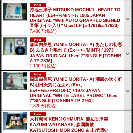
持地三津子 MITSUKO MOCHIJI - HEART TO
HEART (Ex+++/MINT-) / 1985 JAPAN
ORIGINAL "With AUTO GRAPHED SIGNED
直筆サイン入り" Used LP
[a-17619/a-17620]
7,480円
(税込)
森田由美恵 YUMIE MORITA - A) あたしの初恋
B) ふるさと離れて (Ex++++/MINT-) / 1973
JAPAN ORIGINAL Used 7"SINGLE
[TOSHIB
A TP-2836]
1,100円
(税込)
森田由美恵 YUMIE MORITA - A) 潮風の吹く町
B)明日天気になあれ (Ex+,
Ex+++/Ex++STOFC) / 1972 JAPAN
ORIGINAL "WHITE LABEL PROMO" Used
7"SINGLE
[TOSHIBA TP-2763]
1,320円
(税込)
大村憲司 KENJI OHMURA, 渡辺香津美
KAZUMI WATANABE, 森園勝敏
KATSUTOSHI MORIZONO & 山岸潤史