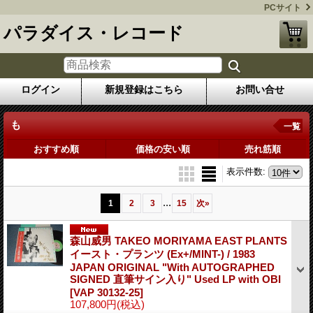
PCサイト
パラダイス・レコード
ログイン
新規登録はこちら
お問い合せ
も
一覧
おすすめ順
価格の安い順
売れ筋順
表示件数
:
...
1
2
3
15
次
»
森山威男 TAKEO MORIYAMA EAST PLANTS
イースト・プランツ (Ex+/MINT-) / 1983
JAPAN ORIGINAL "With AUTOGRAPHED
SIGNED 直筆サイン入り" Used LP with OBI
[VAP 30132-25]
107,800円
(税込)