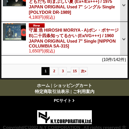
ともだち B)まぶしい夏 (Ex+/Ex+++) / 1975
JAPAN ORIGINAL Used 7" シングル Single
[POLYDOR DR-1989]
4,180円
(税込)
守屋 浩 HIROSHI MORIYA - A)ボン・ボヤージ
B)二十四条知ってるかい (Ex/VG+++) / 1960
JAPAN ORIGINAL Used 7" Single
[NIPPON
COLUMBIA SA-315]
1,650円
(税込)
(10件/142件)
...
1
2
3
15
次
»
ホーム
|
ショッピングカート
特定商取引法表示
|
ご利用案内
PCサイト
Copyright(C)2002 N.Y CORPORATION . All rights reserved 古