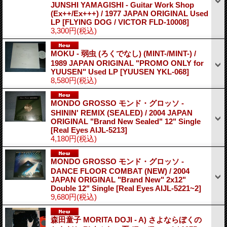
JUNSHI YAMAGISHI - Guitar Work Shop
(Ex++/Ex+++) / 1977 JAPAN ORIGINAL Used
LP
[FLYING DOG / VICTOR FLD-10008]
3,300円
(税込)
MOKU - 弱虫 (ろくでなし) (MINT-/MINT-) /
1989 JAPAN ORIGINAL "PROMO ONLY for
YUUSEN" Used LP
[YUUSEN YKL-068]
8,580円
(税込)
MONDO GROSSO モンド・グロッソ -
SHININ' REMIX (SEALED) / 2004 JAPAN
ORIGINAL "Brand New Sealed" 12" Single
[Real Eyes AIJL-5213]
4,180円
(税込)
MONDO GROSSO モンド・グロッソ -
DANCE FLOOR COMBAT (NEW) / 2004
JAPAN ORIGINAL "Brand New" 2x12"
Double 12" Single
[Real Eyes AIJL-5221~2]
9,680円
(税込)
森田童子 MORITA DOJI - A) さよならぼくの