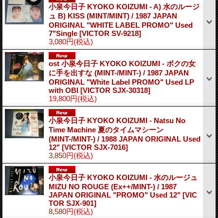
小泉今日子 KYOKO KOIZUMI - A) 水のルージ
ュ B) KISS (MINT/MINT) / 1987 JAPAN
ORIGINAL "WHITE LABEL PROMO" Used
7"Single
[VICTOR SV-9218]
3,080円
(税込)
ost 小泉今日子 KYOKO KOIZUMI - ボクの女
に手を出すな (MINT-/MINT-) / 1987 JAPAN
ORIGINAL "White Label PROMO" Used LP
with OBI
[VICTOR SJX-30318]
19,800円
(税込)
小泉今日子 KYOKO KOIZUMI - Natsu No
Time Machine 夏のタイムマシーン
(MINT-/MINT-) / 1988 JAPAN ORIGINAL Used
12"
[VICTOR SJX-7016]
3,850円
(税込)
小泉今日子 KYOKO KOIZUMI - 水のルージュ
MIZU NO ROUGE (Ex++/MINT-) / 1987
JAPAN ORIGINAL "PROMO" Used 12"
[VIC
TOR SJX-901]
8,580円
(税込)