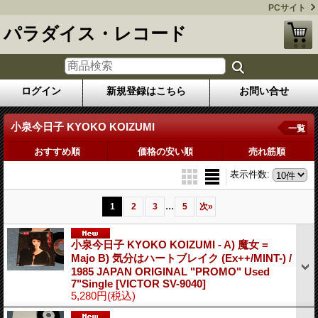
PCサイト
パラダイス・レコード
ログイン
新規登録はこちら
お問い合せ
小泉今日子 KYOKO KOIZUMI
一覧
おすすめ順
価格の安い順
売れ筋順
表示件数
:
...
1
2
3
5
次
»
小泉今日子 KYOKO KOIZUMI - A) 魔女 =
Majo B) 気分はハートブレイク (Ex++/MINT-) /
1985 JAPAN ORIGINAL "PROMO" Used
7"Single
[VICTOR SV-9040]
5,280円
(税込)