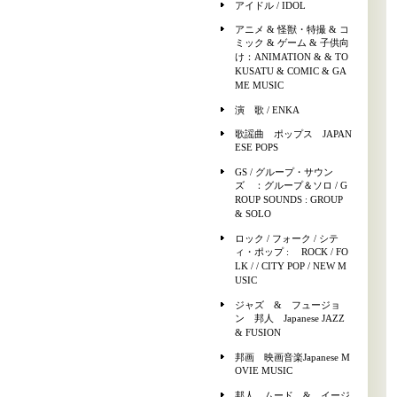
アイドル / IDOL
アニメ & 怪獣・特撮 & コ
ミック & ゲーム & 子供向
け：ANIMATION & & TO
KUSATU & COMIC & GA
ME MUSIC
演 歌 / ENKA
歌謡曲 ポップス JAPAN
ESE POPS
GS / グループ・サウン
ズ ：グループ＆ソロ / G
ROUP SOUNDS : GROUP
& SOLO
ロック / フォーク / シテ
ィ・ポップ : ROCK / FO
LK / / CITY POP / NEW M
USIC
ジャズ & フュージョ
ン 邦人 Japanese JAZZ
& FUSION
邦画 映画音楽Japanese M
OVIE MUSIC
邦人 ムード & イージ