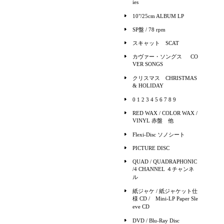
ies
10"/25cm ALBUM LP
SP盤 / 78 rpm
スキャット SCAT
カヴァー・ソングス CO
VER SONGS
クリスマス CHRISTMAS
& HOLIDAY
0 1 2 3 4 5 6 7 8 9
RED WAX / COLOR WAX /
VINYL 赤盤 他
Flexi-Disc ソノシート
PICTURE DISC
QUAD / QUADRAPHONIC
/4 CHANNEL ４チャンネ
ル
紙ジャケ / 紙ジャケット仕
様 CD / Mini-LP Paper Sle
eve CD
DVD / Blu-Ray Disc