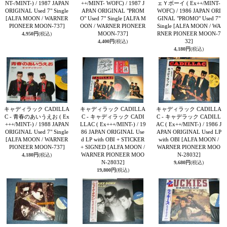
NT-/MINT-) / 1987 JAPAN
++/MINT- WOFC) / 1987 J
ェＹボーイ ( Ex++/MINT-
ORIGINAL Used 7" Single
APAN ORIGINAL "PROM
WOFC) / 1986 JAPAN ORI
[ALFA MOON / WARNER
O" Used 7" Single
[ALFA M
GINAL "PROMO" Used 7"
PIONEER MOON-737]
OON / WARNER PIONEER
Single
[ALFA MOON / WA
MOON-737]
RNER PIONEER MOON-7
4,950円
(税込)
32]
4,400円
(税込)
4,180円
(税込)
キャディラック CADILLA
キャディラック CADILLA
キャディラック CADILLA
C - 青春のあいうえお ( Ex
C - キャディラック CADI
C - キャデラック CADILL
+++/MINT-) / 1988 JAPAN
LLAC ( Ex+++/MINT-) / 19
AC ( Ex++/MINT-) / 1986 J
ORIGINAL Used 7" Single
86 JAPAN ORIGINAL Use
APAN ORIGINAL Used LP
[ALFA MOON / WARNER
d LP with OBI + STICKER
with OBI
[ALFA MOON /
PIONEER MOON-737]
+ SIGNED
[ALFA MOON /
WARNER PIONEER MOO
WARNER PIONEER MOO
N-28032]
4,180円
(税込)
N-28032]
9,680円
(税込)
19,800円
(税込)