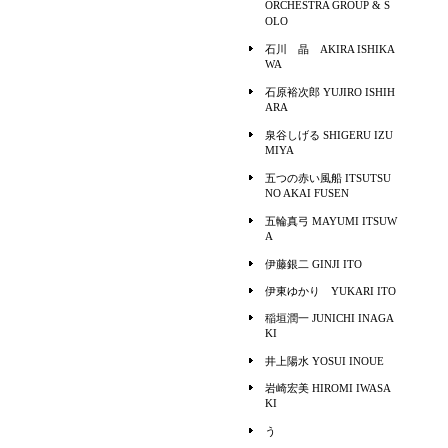
ORCHESTRA GROUP & S
OLO
石川 晶 AKIRA ISHIKA
WA
石原裕次郎 YUJIRO ISHIH
ARA
泉谷しげる SHIGERU IZU
MIYA
五つの赤い風船 ITSUTSU
NO AKAI FUSEN
五輪真弓 MAYUMI ITSUW
A
伊藤銀二 GINJI ITO
伊東ゆかり YUKARI ITO
稲垣潤一 JUNICHI INAGA
KI
井上陽水 YOSUI INOUE
岩崎宏美 HIROMI IWASA
KI
う