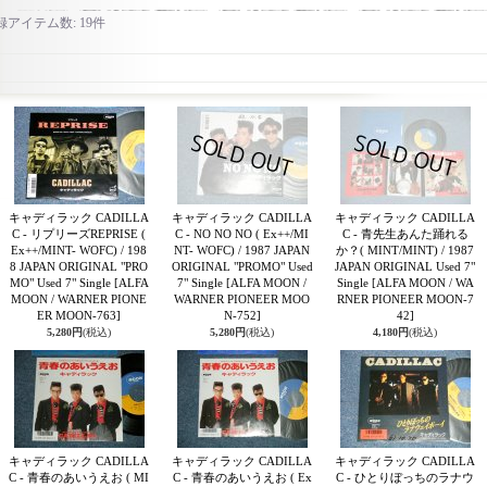
録アイテム数
:
19件
キャディラック CADILLA
キャディラック CADILLA
キャディラック CADILLA
C - リプリーズREPRISE (
C - NO NO NO ( Ex++/MI
C - 青先生あんた踊れる
Ex++/MINT- WOFC) / 198
NT- WOFC) / 1987 JAPAN
か？( MINT/MINT) / 1987
8 JAPAN ORIGINAL "PRO
ORIGINAL "PROMO" Used
JAPAN ORIGINAL Used 7"
MO" Used 7" Single
[ALFA
7" Single
[ALFA MOON /
Single
[ALFA MOON / WA
MOON / WARNER PIONE
WARNER PIONEER MOO
RNER PIONEER MOON-7
ER MOON-763]
N-752]
42]
5,280円
(税込)
5,280円
(税込)
4,180円
(税込)
キャディラック CADILLA
キャディラック CADILLA
キャディラック CADILLA
C - 青春のあいうえお ( MI
C - 青春のあいうえお ( Ex
C - ひとりぼっちのラナウ