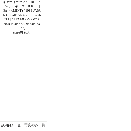
キャディラック CADILLA
C - ラッキーズLUCKIES (
Ex+++/MINT) / 1986 JAPA
N ORIGINAL Used LP with
OBI
[ALFA MOON / WAR
NER PIONEER MOON-28
037]
6,380円
(税込)
写真のみ一覧
説明付き一覧