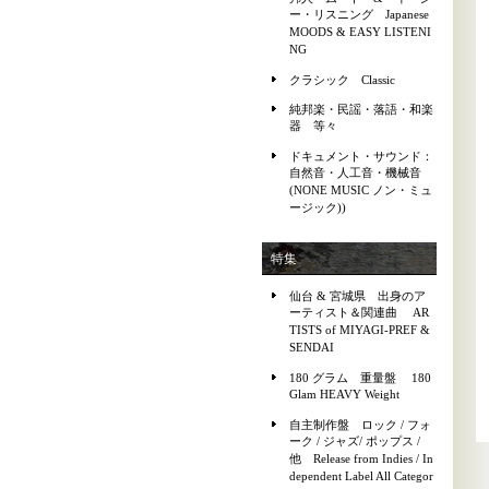
ー・リスニング Japanese
MOODS & EASY LISTENI
NG
クラシック Classic
純邦楽・民謡・落語・和楽
器 等々
ドキュメント・サウンド：
自然音・人工音・機械音
(NONE MUSIC ノン・ミュ
ージック))
特集
仙台 & 宮城県 出身のア
ーティスト＆関連曲 AR
TISTS of MIYAGI-PREF &
SENDAI
180 グラム 重量盤 180
Glam HEAVY Weight
自主制作盤 ロック / フォ
ーク / ジャズ/ ポップス /
他 Release from Indies / In
dependent Label All Categor