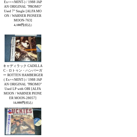
Ex+++/MINT-) / 1988 JAP
AN ORIGINAL "PROMO"
Used 7" Single
[ALFA MO
ON / WARNER PIONEER
MOON-763]
4,180円
(税込)
キャディラック CADILLA
C - ロトゥン・ハンバーガ
ー ROTTEN HAMBERGER
( Ex++/MINT-) / 1988 JAP
AN ORIGINAL "PROMO"
Used LP with OBI
[ALFA
MOON / WARNER PIONE
ER MOON-28057]
14,080円
(税込)