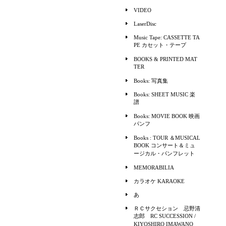
VIDEO
LaserDisc
Music Tape: CASSETTE TA
PE カセット・テープ
BOOKS & PRINTED MAT
TER
Books: 写真集
Books: SHEET MUSIC 楽
譜
Books: MOVIE BOOK 映画
パンフ
Books : TOUR ＆MUSICAL
BOOK コンサート＆ミュ
ージカル・パンフレット
MEMORABILIA
カラオケ KARAOKE
あ
ＲＣサクセション 忌野清
志郎 RC SUCCESSION /
KIYOSHIRO IMAWANO