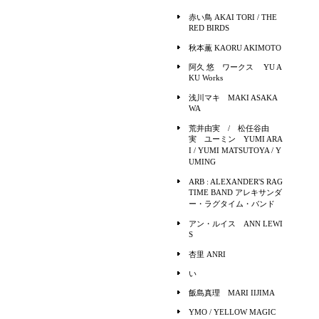
赤い鳥 AKAI TORI / THE
RED BIRDS
秋本薫 KAORU AKIMOTO
阿久 悠 ワークス YU A
KU Works
浅川マキ MAKI ASAKA
WA
荒井由実 / 松任谷由
実 ユーミン YUMI ARA
I / YUMI MATSUTOYA / Y
UMING
ARB : ALEXANDER'S RAG
TIME BAND アレキサンダ
ー・ラグタイム・バンド
アン・ルイス ANN LEWI
S
杏里 ANRI
い
飯島真理 MARI IIJIMA
YMO / YELLOW MAGIC