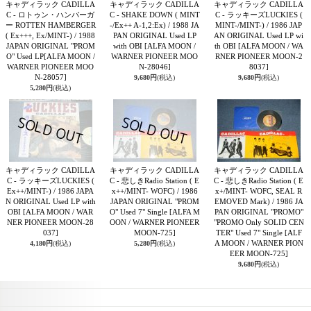
キャディラック CADILLA
キャディラック CADILLA
キャディラック CADILLA
C - ロトゥン・ハンバーガ
C - SHAKE DOWN ( MINT
C - ラッキーズLUCKIES (
ー ROTTEN HAMBERGER
-/Ex++ A-1,2:Ex) / 1988 JA
MINT-/MINT-) / 1986 JAP
( Ex+++, Ex/MINT-) / 1988
PAN ORIGINAL Used LP
AN ORIGINAL Used LP wi
JAPAN ORIGINAL "PROM
with OBI
[ALFA MOON /
th OBI
[ALFA MOON / WA
O" Used LP
[ALFA MOON /
WARNER PIONEER MOO
RNER PIONEER MOON-2
WARNER PIONEER MOO
N-28046]
8037]
N-28057]
9,680円
(税込)
9,680円
(税込)
5,280円
(税込)
キャディラック CADILLA
キャディラック CADILLA
キャディラック CADILLA
C - ラッキーズLUCKIES (
C - 悲しきRadio Station ( E
C - 悲しきRadio Station ( E
Ex++/MINT-) / 1986 JAPA
x++/MINT- WOFC) / 1986
x+/MINT- WOFC, SEAL R
N ORIGINAL Used LP with
JAPAN ORIGINAL "PROM
EMOVED Mark) / 1986 JA
OBI
[ALFA MOON / WAR
O" Used 7" Single
[ALFA M
PAN ORIGINAL "PROMO"
NER PIONEER MOON-28
OON / WARNER PIONEER
"PROMO Only SOLID CEN
037]
MOON-725]
TER" Used 7" Single
[ALF
A MOON / WARNER PION
4,180円
(税込)
5,280円
(税込)
EER MOON-725]
9,680円
(税込)