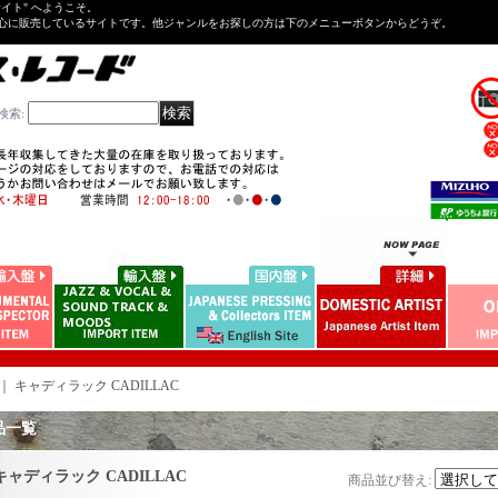
Tサイト" へようこそ。
心に販売しているサイトです。他ジャンルをお探しの方は下のメニューボタンからどうぞ。
検索
:
｜
キャディラック CADILLAC
品一覧
キャディラック CADILLAC
商品並び替え
: