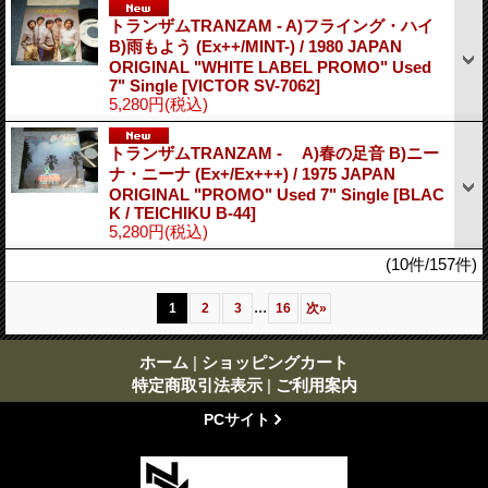
トランザムTRANZAM - A)フライング・ハイ
B)雨もよう (Ex++/MINT-) / 1980 JAPAN
ORIGINAL "WHITE LABEL PROMO" Used
7" Single
[VICTOR SV-7062]
5,280円
(税込)
トランザムTRANZAM - A)春の足音 B)ニー
ナ・ニーナ (Ex+/Ex+++) / 1975 JAPAN
ORIGINAL "PROMO" Used 7" Single
[BLAC
K / TEICHIKU B-44]
5,280円
(税込)
(10件/157件)
...
1
2
3
16
次
»
ホーム
|
ショッピングカート
特定商取引法表示
|
ご利用案内
PCサイト