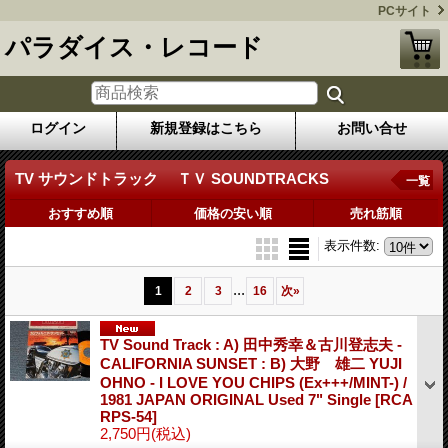
PCサイト
パラダイス・レコード
ログイン
新規登録はこちら
お問い合せ
TV サウンドトラック ＴＶ SOUNDTRACKS
一覧
おすすめ順
価格の安い順
売れ筋順
表示件数
:
...
1
2
3
16
次
»
TV Sound Track : A) 田中秀幸＆古川登志夫 -
CALIFORNIA SUNSET : B) 大野 雄二 YUJI
OHNO - I LOVE YOU CHIPS (Ex+++/MINT-) /
1981 JAPAN ORIGINAL Used 7" Single
[RCA
RPS-54]
2,750円
(税込)