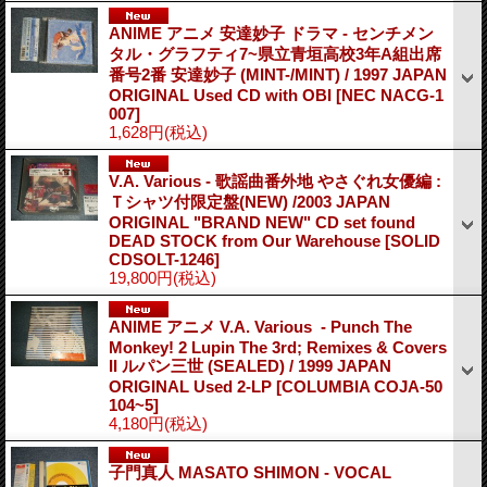
ANIME アニメ 安達妙子 ドラマ - センチメン
タル・グラフティ7~県立青垣高校3年A組出席
番号2番 安達妙子 (MINT-/MINT) / 1997 JAPAN
ORIGINAL Used CD with OBI
[NEC NACG-1
007]
1,628円
(税込)
V.A. Various - 歌謡曲番外地 やさぐれ女優編 :
Ｔシャツ付限定盤(NEW) /2003 JAPAN
ORIGINAL "BRAND NEW" CD set found
DEAD STOCK from Our Warehouse
[SOLID
CDSOLT-1246]
19,800円
(税込)
ANIME アニメ V.A. Various ‎ - Punch The
Monkey! 2 Lupin The 3rd; Remixes & Covers
II ルパン三世 (SEALED) / 1999 JAPAN
ORIGINAL Used 2-LP
[COLUMBIA COJA-50
104~5]
4,180円
(税込)
子門真人 MASATO SHIMON - VOCAL