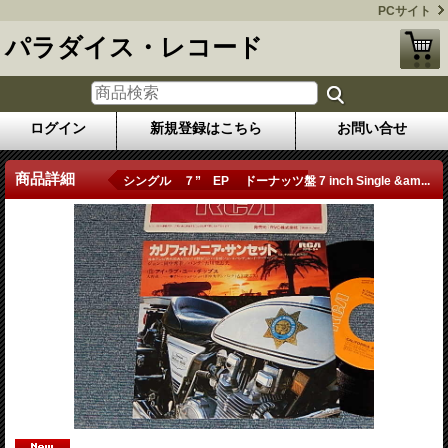
PCサイト
パラダイス・レコード
ログイン
新規登録はこちら
お問い合せ
商品詳細
シングル ７” EP ドーナッツ盤 7 inch Single &am...