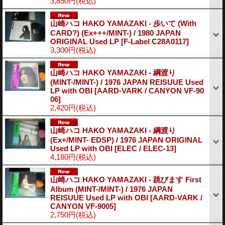
3,850円
(税込)
山崎ハコ HAKO YAMAZAKI - 歩いて (With
CARD?) (Ex+++/MINT-) / 1980 JAPAN
ORIGINAL Used LP
[F-Label C28A0117]
3,300円
(税込)
山崎ハコ HAKO YAMAZAKI - 綱渡り
(MINT-/MINT-) / 1976 JAPAN REISUUE Used
LP with OBI
[AARD-VARK / CANYON VF-90
06]
2,420円
(税込)
山崎ハコ HAKO YAMAZAKI - 綱渡り
(Ex+/MINT- EDSP) / 1976 JAPAN ORIGINAL
Used LP with OBI
[ELEC / ELEC-13]
4,180円
(税込)
山崎ハコ HAKO YAMAZAKI - 跳びます First
Album (MINT-/MINT-) / 1976 JAPAN
REISUUE Used LP with OBI
[AARD-VARK /
CANYON VF-9005]
2,750円
(税込)