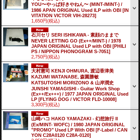
YOU〜やっぱ好きやねん〜 (MINT-/MINT-) /
1986 APAN ORIGINAL Used lLP with OBI
[IN
VITATION VICTOR VIH-28273]
1,650円
(税込)
石川セリ SERI ISHIKAWA - 素顔のままで
NEVER LETTING GO (Ex++/MINT-) / 1978
JAPAN ORIGINAL Used LP with OBI
[PHILI
PS / NIPPON PHONOGRAM S-7051]
2,750円
(税込)
大村憲司 KENJI OHMURA, 渡辺香津美
KAZUMI WATANABE, 森園勝敏
KATSUTOSHI MORIZONO & 山岸潤史
JUNSHI YAMAGISHI - Guitar Work Shop
(Ex++/Ex+++) / 1977 JAPAN ORIGINAL Used
LP
[FLYING DOG / VICTOR FLD-10008]
3,300円
(税込)
山崎ハコ HAKO YAMAZAKI - 幻想旅行 II
(Ex/MINT- WOFC) / 1980 JAPAN ORIGINAL
"PROMO" Used LP With OBI
[F-Label / CAN
YON C28A0120 C28A-0120]