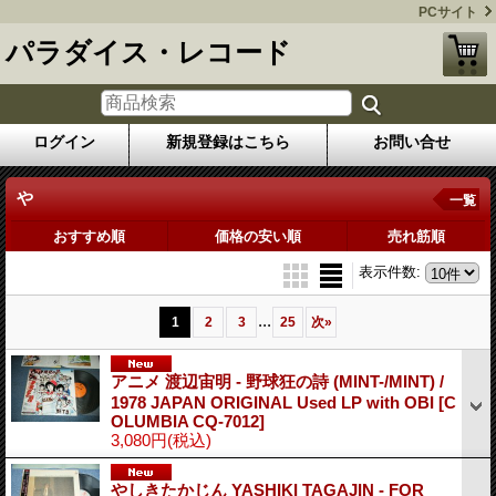
PCサイト
パラダイス・レコード
ログイン
新規登録はこちら
お問い合せ
や
一覧
おすすめ順
価格の安い順
売れ筋順
表示件数
:
...
1
2
3
25
次
»
アニメ 渡辺宙明 - 野球狂の詩 (MINT-/MINT) /
1978 JAPAN ORIGINAL Used LP with OBI
[C
OLUMBIA CQ-7012]
3,080円
(税込)
やしきたかじん YASHIKI TAGAJIN - FOR