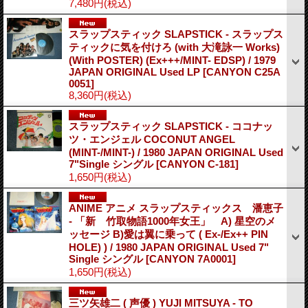
7,480円
(税込)
スラップスティック SLAPSTICK - スラップス
ティックに気を付けろ (with 大滝詠一 Works)
(With POSTER) (Ex+++/MINT- EDSP) / 1979
JAPAN ORIGINAL Used LP
[CANYON C25A
0051]
8,360円
(税込)
スラップスティック SLAPSTICK - ココナッ
ツ・エンジェル COCONUT ANGEL
(MINT-/MINT-) / 1980 JAPAN ORIGINAL Used
7"Single シングル
[CANYON C-181]
1,650円
(税込)
ANIME アニメ スラップスティックス 潘恵子
- 「新 竹取物語1000年女王」 A) 星空のメ
ッセージ B)愛は翼に乗って ( Ex-/Ex++ PIN
HOLE) ) / 1980 JAPAN ORIGINAL Used 7"
Single シングル
[CANYON 7A0001]
1,650円
(税込)
三ツ矢雄二 ( 声優 ) YUJI MITSUYA - TO