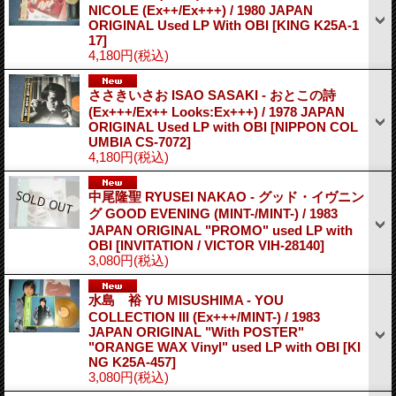
NICOLE (Ex++/Ex+++) / 1980 JAPAN
ORIGINAL Used LP With OBI
[KING K25A-1
17]
4,180円
(税込)
ささきいさお ISAO SASAKI - おとこの詩
(Ex+++/Ex++ Looks:Ex+++) / 1978 JAPAN
ORIGINAL Used LP with OBI
[NIPPON COL
UMBIA CS-7072]
4,180円
(税込)
中尾隆聖 RYUSEI NAKAO - グッド・イヴニン
グ GOOD EVENING (MINT-/MINT-) / 1983
JAPAN ORIGINAL "PROMO" used LP with
OBI
[INVITATION / VICTOR VIH-28140]
3,080円
(税込)
水島 裕 YU MISUSHIMA - YOU
COLLECTION III (Ex+++/MINT-) / 1983
JAPAN ORIGINAL "With POSTER"
"ORANGE WAX Vinyl" used LP with OBI
[KI
NG K25A-457]
3,080円
(税込)