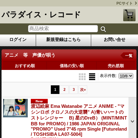
PCサイト
パラダイス・レコード
ログイン
新規登録はこちら
お問い合せ
アニメ 等 声優が唄う
一覧
おすすめ順
価格の安い順
売れ筋順
表示件数
:
1
2
3
次
»
渡辺絵麻 Ema Watanabe アニメ ANIME - "マ
シンロボ クロノスの大逆襲" A)青いハートの
ストレンジャー B) 星のDreB） (MINT/MINT
BB for PROMO) / 1986 JAPAN ORIGINAL
"PROMO" Used 7"45 rpm Single
[Futureland
/ TOSHSIBA LA07-5004]