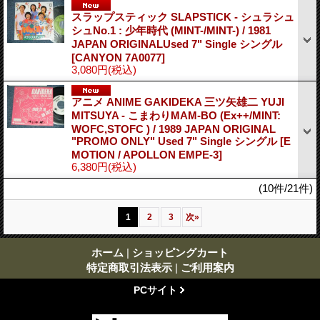
スラップスティック SLAPSTICK - シュラシュ
シュNo.1 : 少年時代 (MINT-/MINT-) / 1981
JAPAN ORIGINALUsed 7" Single シングル
[CANYON 7A0077]
3,080円
(税込)
アニメ ANIME GAKIDEKA 三ツ矢雄二 YUJI
MITSUYA - こまわりMAM-BO (Ex++/MINT:
WOFC,STOFC ) / 1989 JAPAN ORIGINAL
"PROMO ONLY" Used 7" Single シングル
[E
MOTION / APOLLON EMPE-3]
6,380円
(税込)
(10件/21件)
1
2
3
次
»
ホーム
|
ショッピングカート
特定商取引法表示
|
ご利用案内
PCサイト