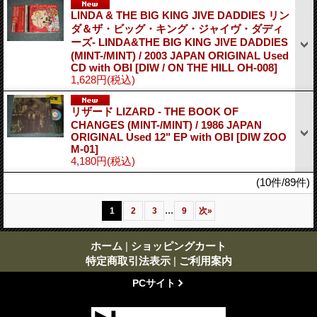
LINDA & THE BIG KING JIVE DADDIES リン
ダ＆ザ・ビッグ・キング・ジャイヴ・ダディ
ーズ- LINDA&THE BIG KING JIVE DADDIES
(MINT-/MINT) / 2003 JAPAN ORIGINAL Used
CD with OBI
[DIW / ON THE HILL OH-008]
1,628円
(税込)
リザード LIZARD - THE BOOK OF
CHANGES (MINT-/MINT) / 1986 JAPAN
ORIGINAL Used 12" EP with OBI
[DIW ZOO
M-01]
4,180円
(税込)
(10件/89件)
...
1
2
3
9
次
»
ホーム
|
ショッピングカート
特定商取引法表示
|
ご利用案内
PCサイト