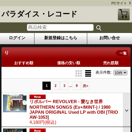
PCサイト
パラダイス・レコード
ログイン
新規登録はこちら
お問い合せ
り
一覧
おすすめ順
価格の安い順
売れ筋順
表示件数
:
...
1
2
3
9
次
»
リボルバー REVOLVER - 愛なき世界
NORTHERN SONGS (Ex+/MINT-) / 1980
JAPAN ORIGINAL Used LP with OBI
[TRIO
AW-1053]
4,180円
(税込)