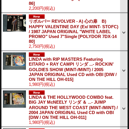
86]
2,200円
(税込)
リボルバー REVOLVER - A) 心の扉 B)
HAPPY VALENTINE DAY (Ex/ MINT- STOFC)
/ 1987 JAPAN ORIGINAL "WHITE LABEL
PROMO" Used 7"Single
[POLYDOR 7DX-14
80]
2,750円
(税込)
LINDA with RIP MASTERS Featuring
EITARO + RAY CAMPI リンダ ...- ROCKIN'
GOLDIES SHOW (MINT-/MINT) / 2005
JAPAN ORIGINAL Used CD with OBI
[DIW /
ON THE HILL OH-015]
1,980円
(税込)
LINDA & THE HOLLYWOOD COMBO feat.
BIG JAY McNEELY リンダ ＆ ...- JUMP
AROUND THE WEST COAST (MINT-/MINT) /
2004 JAPAN ORIGINAL Used CD with OBI
[DIW / ON THE HILL OH-011]
1,980円
(税込)