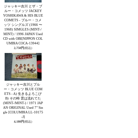
ジャッキー吉川 とザ・ブ
ルー・コメッツ JACKEY
YOSHIKAWA & HIS BLUE
COMETS - ブルー・コメ
ッツ シングルズ (1966 〜
1968) SIMGLES (MINT-/
MINT) / 1996 JAPAN Used
CD with OBI
[NIPPON COL
UMBIA COCA-13944]
2,750円
(税込)
ジャッキー吉川とブル
ー・コメッツ BLUE COM
ETS - A) 生きるよろこび
B) その時 雲は流れてた
(MINT-/MINT-) / 1971 JAP
AN ORIGINAL Used 7" Sin
gle
[COLUMBIA LL-10175
-J]
4,180円
(税込)