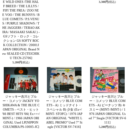
E WILD ONES /THE HAL
3,300円
(税込)
F BREED / THE LILLYS /
FIFI THE FREA / ZOO NE
E VOO / THE BUNNYS / B
LUE COMETS / P.S.VENU
S / PURPLE SHADOWS / T
HE JAGGERS / TERAO AK
IRA / MASAAKI SAKAI ) -
GSソフト・ロック・コレ
クション GS SOFTY ROC
K COLLECTION / 20001J
APAN ORIGINAL Brand N
ew SEALED CD
[TEICHIK
U TECN-25706]
5,280円
(税込)
ジャッキー吉川とブル
ジャッキー吉川とブル
ジャッキー吉川とブル
ー・コメッツ JACKIY YO
ー・コメッツ BLUE COM
ー・コメッツ BLUE COM
SHIKAWA & THE BLUE C
ETS - A) ミッドナイト・
ETS - A) ピーナッツ B) キ
OMETS - ベスト・ヒット
スペシャル B) 少女 (Ex+/
スミー (MINT-/MINT-) / 1
'66 BEST HITS '66( Ex+++/
MINT- STOFC) / 1976 JAP
976 JAPAN ORIGINAL Us
MINT-) / 1966 JAPAN ORI
AN ORIGINAL "WHITE L
ed 7" Single
[VICTOR SV-6
GINAL Used LP
[NIPPON
ABEL PROMO" Used 7" Si
111]
COLUMBIA PS-10005-JC]
ngle
[VICTOR SV-7416]
5,280円
(税込)