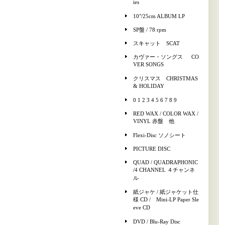
ies
10"/25cm ALBUM LP
SP盤 / 78 rpm
スキャット SCAT
カヴァー・ソングス CO
VER SONGS
クリスマス CHRISTMAS
& HOLIDAY
0 1 2 3 4 5 6 7 8 9
RED WAX / COLOR WAX /
VINYL 赤盤 他
Flexi-Disc ソノシート
PICTURE DISC
QUAD / QUADRAPHONIC
/4 CHANNEL ４チャンネ
ル
紙ジャケ / 紙ジャケット仕
様 CD / Mini-LP Paper Sle
eve CD
DVD / Blu-Ray Disc