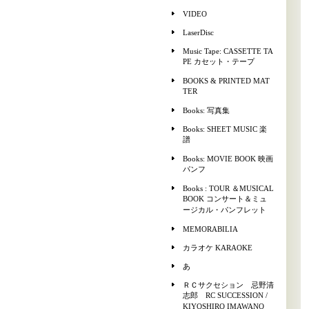
VIDEO
LaserDisc
Music Tape: CASSETTE TA
PE カセット・テープ
BOOKS & PRINTED MAT
TER
Books: 写真集
Books: SHEET MUSIC 楽
譜
Books: MOVIE BOOK 映画
パンフ
Books : TOUR ＆MUSICAL
BOOK コンサート＆ミュ
ージカル・パンフレット
MEMORABILIA
カラオケ KARAOKE
あ
ＲＣサクセション 忌野清
志郎 RC SUCCESSION /
KIYOSHIRO IMAWANO