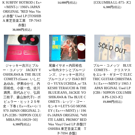
K SURFIN' HOTROD ( Ex+
[COLUMBIA LL-875- JC]
14,080円
(税込)
+/MINT-) / 1960's JAPAN
6,380円
(税込)
ORIGINAL "RED Wax Vin
yl 赤盤" Used LP
[TOSHIB
A 東芝音楽工業 TP-7043
赤盤]
30,800円
(税込)
ジャッキー吉川とブル
尾藤イサオ＋内田裕也
ブルー・コメッツ BLUE
ー・コメッツ JACKIY Y
w/寺内タケシとブルージ
COMETS - クリスマス
OSHIKAWA & THE BLUE
ンズ、ジャッキー吉川と
をエレキ・ギターで ELEC
COMETS (Guest : いしだ
ブルーコメッツ ISAO BIT
TRIC GUITAR CHRISTMA
あゆみ、伊東ゆかり、内
O + YUYA UCHIDA ,w/ TA
S ( Ex+++/MINT-)/ 1965 J
田裕也、小坂一也、佐川
KESHI TERAUCHI & THE
APAN RIGINAL Used LP
満男、田代みどり、弘田
BLUEJEANS, JACKIE YO
[CBS / NIPPON COLUMBI
三枝子、森山加代子) - ポ
SHIKAWA & The BLUE C
A PS-1263-JC]
ピュラー・ヒット２５年
OMETS - レッツ・ゴー・
19,800円
(税込)
史・下巻 ( Ex++/Ex++) / 1
モンキーLET'S GO MONK
970 JAPAN ORIGINAL 2-
EY ( Ex+++/MINT) ) / 196
LP's
[CBS / NIPPON COLU
0's JAPAN ORIGINAL "WH
MBIA PSS-10029~30]
ITE LABEL PROMO" RED
Wax Vinyl Used LP 赤盤
[T
6,380円
(税込)
OSHIBA 東芝音楽工業 T
P-7094 赤盤]