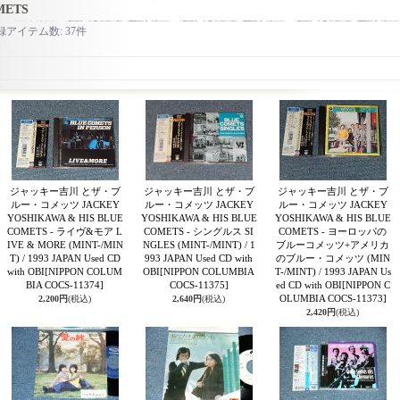
METS
録アイテム数
:
37件
ジャッキー吉川 とザ・ブ
ジャッキー吉川 とザ・ブ
ジャッキー吉川 とザ・ブ
ルー・コメッツ JACKEY
ルー・コメッツ JACKEY
ルー・コメッツ JACKEY
YOSHIKAWA & HIS BLUE
YOSHIKAWA & HIS BLUE
YOSHIKAWA & HIS BLUE
COMETS - ライヴ&モア L
COMETS - シングルス SI
COMETS - ヨーロッパの
IVE & MORE (MINT-/MIN
NGLES (MINT-/MINT) / 1
ブルーコメッツ+アメリカ
T) / 1993 JAPAN Used CD
993 JAPAN Used CD with
のブルー・コメッツ (MIN
with OBI
[NIPPON COLUM
OBI
[NIPPON COLUMBIA
T-/MINT) / 1993 JAPAN Us
BIA COCS-11374]
COCS-11375]
ed CD with OBI
[NIPPON C
OLUMBIA COCS-11373]
2,200円
(税込)
2,640円
(税込)
2,420円
(税込)