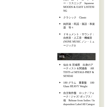
ー・リスニング Japanese
MOODS & EASY LISTENI
NG
クラシック Classic
純邦楽・民謡・落語・和楽
器 等々
ドキュメント・サウンド：
自然音・人工音・機械音
(NONE MUSIC ノン・ミュ
ージック))
特集
仙台 & 宮城県 出身のア
ーティスト＆関連曲 AR
TISTS of MIYAGI-PREF &
SENDAI
180 グラム 重量盤 180
Glam HEAVY Weight
自主制作盤 ロック / フォ
ーク / ジャズ/ ポップス /
他 Release from Indies / In
dependent Label All Categor