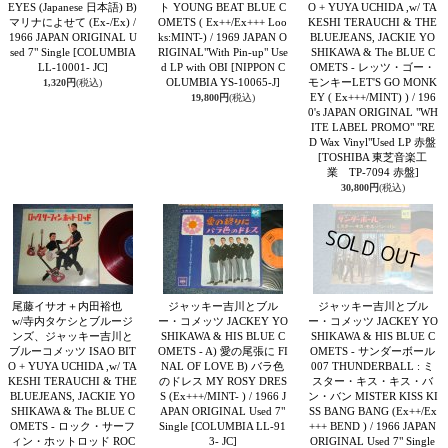
EYES (Japanese 日本語) B)
ト YOUNG BEAT BLUE C
O + YUYA UCHIDA ,w/ TA
マリナによせて (Ex-/Ex) /
OMETS ( Ex++/Ex+++ Loo
KESHI TERAUCHI & THE
1966 JAPAN ORIGINAL U
ks:MINT-) / 1969 JAPAN O
BLUEJEANS, JACKIE YO
sed 7" Single
[COLUMBIA
RIGINAL"With Pin-up" Use
SHIKAWA & The BLUE C
LL-10001- JC]
d LP with OBI
[NIPPON C
OMETS - レッツ・ゴー・
OLUMBIA YS-10065-J]
モンキーLET'S GO MONK
1,320円
(税込)
EY ( Ex+++/MINT) ) / 196
19,800円
(税込)
0's JAPAN ORIGINAL "WH
ITE LABEL PROMO" "RE
D Wax Vinyl"Used LP 赤盤
[TOSHIBA 東芝音楽工
業 TP-7094 赤盤]
30,800円
(税込)
尾藤イサオ＋内田裕也
ジャッキー吉川とブル
ジャッキー吉川とブル
w/寺内タケシとブルージ
ー・コメッツ JACKEY YO
ー・コメッツ JACKEY YO
ンズ、ジャッキー吉川と
SHIKAWA & HIS BLUE C
SHIKAWA & HIS BLUE C
ブルーコメッツ ISAO BIT
OMETS - A) 愛の尾張に FI
OMETS - サンダーボール
O + YUYA UCHIDA ,w/ TA
NAL OF LOVE B) バラ色
007 THUNDERBALL : ミ
KESHI TERAUCHI & THE
のドレス MY ROSY DRES
スター・キス・キス・バ
BLUEJEANS, JACKIE YO
S (Ex+++/MINT- ) / 1966 J
ン・バン MISTER KISS KI
SHIKAWA & The BLUE C
APAN ORIGINAL Used 7"
SS BANG BANG (Ex++/Ex
OMETS - ロック・サーフ
Single
[COLUMBIA LL-91
+++ BEND ) / 1966 JAPAN
ィン・ホットロッド ROC
3- JC]
ORIGINAL Used 7" Single