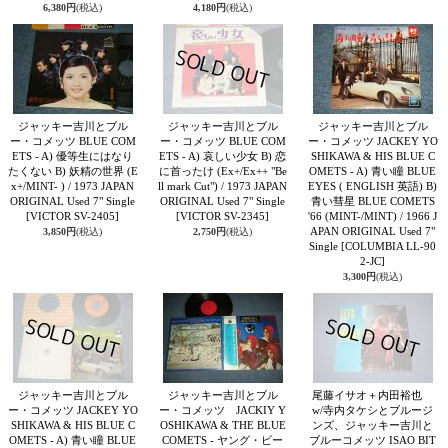
6,380円
(税込)
4,180円
(税込)
ジャッキー吉川とブル
ジャッキー吉川とブル
ジャッキー吉川とブル
ー・コメッツ BLUE COM
ー・コメッツ BLUE COM
ー・コメッツ JACKEY YO
ETS - A) 優等生にはなり
ETS - A) 哀しい少女 B) 恋
SHIKAWA & HIS BLUE C
たくない B) 妖精の世界 (E
に首ったけ (Ex+/Ex++ "Be
OMETS - A) 青い瞳 BLUE
x+/MINT- ) / 1973 JAPAN
ll mark Cut") / 1973 JAPAN
EYES ( ENGLISH 英語) B)
ORIGINAL Used 7" Single
ORIGINAL Used 7" Single
青い彗星 BLUE COMETS
[VICTOR SV-2405]
[VICTOR SV-2345]
'66 (MINT-/MINT) / 1966 J
APAN ORIGINAL Used 7"
3,850円
(税込)
2,750円
(税込)
Single
[COLUMBIA LL-90
2-JC]
3,300円
(税込)
ジャッキー吉川とブル
ジャッキー吉川とブル
尾藤イサオ＋内田裕也
ー・コメッツ JACKEY YO
ー・コメッツ JACKIY Y
w/寺内タケシとブルージ
SHIKAWA & HIS BLUE C
OSHIKAWA & THE BLUE
ンズ、ジャッキー吉川と
OMETS - A) 青い瞳 BLUE
COMETS - ヤング・ビー
ブルーコメッツ ISAO BIT