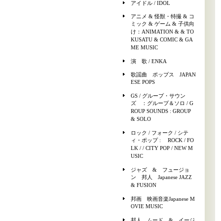
アイドル / IDOL
アニメ & 怪獣・特撮 & コ
ミック & ゲーム & 子供向
け：ANIMATION & & TO
KUSATU & COMIC & GA
ME MUSIC
演 歌 / ENKA
歌謡曲 ポップス JAPAN
ESE POPS
GS / グループ・サウン
ズ ：グループ＆ソロ / G
ROUP SOUNDS : GROUP
& SOLO
ロック / フォーク / シテ
ィ・ポップ : ROCK / FO
LK / / CITY POP / NEW M
USIC
ジャズ & フュージョ
ン 邦人 Japanese JAZZ
& FUSION
邦画 映画音楽Japanese M
OVIE MUSIC
邦人 ムード & イージ