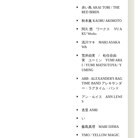
赤い鳥 AKAI TORI / THE
RED BIRDS
秋本薫 KAORU AKIMOTO
阿久 悠 ワークス YU A
KU Works
浅川マキ MAKI ASAKA
WA
荒井由実 / 松任谷由
実 ユーミン YUMI ARA
I / YUMI MATSUTOYA / Y
UMING
ARB : ALEXANDER'S RAG
TIME BAND アレキサンダ
ー・ラグタイム・バンド
アン・ルイス ANN LEWI
S
杏里 ANRI
い
飯島真理 MARI IIJIMA
YMO / YELLOW MAGIC