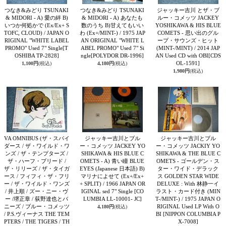
つなき&みどり TSUNAKI
つなき&みどり TSUNAKI
ジャッキー吉川 とザ・ブ
& MIDORI - A) 愛の絆 B)
& MIDORI - A) あなたも
ルー・コメッツ JACKEY
いつか何処かで (Ex/Ex+ S
数のうち B)甘えてもいい
YOSHIKAWA & HIS BLUE
TOFC, CLOUD) / JAPAN O
わ (Ex+/MINT-) / 1975 JAP
COMETS - 思い出のグル
RIGINAL "WHITE LABEL
AN ORIGINAL "WHITE L
ープ・サウンズ・ヒット
PROMO" Used 7" Single
[T
ABEL PROMO" Used 7" Si
(MINT-/MINT) / 2014 JAP
OSHIBA TP-2828]
ngle
[POLYDOR DR-1996]
AN Used CD with OBI
[CDS
OL-1591]
1,100円
(税込)
4,180円
(税込)
1,980円
(税込)
VA OMNIBUS (ザ・スパイ
ジャッキー吉川とブル
ジャッキー吉川とブル
ダース / ザ・ワイルド・ワ
ー・コメッツ JACKEY YO
ー・コメッツ JACKIY YO
ンズ / ザ・テンプターズ /
SHIKAWA & HIS BLUE C
SHIKAWA & THE BLUE C
ザ・ハーフ・ブリード /
OMETS - A) 青い瞳 BLUE
OMETS - ゴールデン・ス
ザ・リリーズ / ザ・タイガ
EYES (Japanese 日本語) B)
ター・ワイド・デラック
ース / フィフィ・ザ・フリ
マリナによせて (Ex+/Ex+
ス GOLDEN STAR WIDE
ー / ザ・ワイルド・ワンズ
+ SPLIT) / 1966 JAPAN OR
DELUXE : With 林静一イ
/ 井上順 / ズー・ニー・ヴ
IGINAL sed 7" Single
[CO
ラスト・カード付き (MIN
ー /堺正章 / 荻野達也とバ
LUMBIA LL-10001- JC]
T-/MINT-) / 1975 JAPAN O
ニーズ / ブルー・コメッツ
RIGINAL Used LP With O
4,180円
(税込)
/ P.S.ヴィーナス THE TEM
BI
[NIPPON COLUMBIA P
PTERS / THE TIGERS / TH
X-7008]