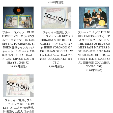
41,800円
(税込)
ブルー・コメッツ BLUE
ジャッキー吉川とブル
ブルー・コメッツ THE BL
COMETS -ヨーロッパのブ
ー・コメッツ JACKEY YO
UE COMETS - パスと・マ
ルー・コメッツ IN EUR
SHIKAWA & HIS BLUE C
スターズBOX 1965-1972
OPE ( AUTO GRAPHED SI
OMETS - 生きるよろこび
THE TALES OF BLUE CO
NGED 直筆サイン入りジ
を IKIRU YOROKOBI O /
METS PAST MASTERS B
ャケット : Ex/Ex++ ) / 196
1971 JAPAN ORIGINAL W
OX 1965-1972/ 2000 JAPA
8 JAPAN RIGINAL Used L
hite Label Promo Used 7" S
N ORIGINAL 10 CD Boxse
P
[CBS / NIPPON COLUM
ingle
[COLUMBIA LL-101
t With TITLE STICKER SE
BIA YS-10018-JC]
75-J]
AL
[NIPPON COLUMBIA
COCP-31091]
30,800円
(税込)
4,180円
(税込)
41,800円
(税込)
ジャッキー吉川とブル
ー・コメッツ BLUE COM
ETS - A) 二人だけの天地
B) 表通りの恋人 (Ex+/MI