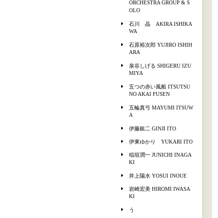
ORCHESTRA GROUP & S
OLO
石川 晶 AKIRA ISHIKA
WA
石原裕次郎 YUJIRO ISHIH
ARA
泉谷しげる SHIGERU IZU
MIYA
五つの赤い風船 ITSUTSU
NO AKAI FUSEN
五輪真弓 MAYUMI ITSUW
A
伊藤銀二 GINJI ITO
伊東ゆかり YUKARI ITO
稲垣潤一 JUNICHI INAGA
KI
井上陽水 YOSUI INOUE
岩崎宏美 HIROMI IWASA
KI
う