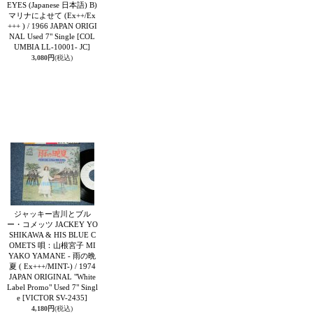
EYES (Japanese 日本語) B)
マリナによせて (Ex++/Ex
+++ ) / 1966 JAPAN ORIGI
NAL Used 7" Single
[COL
UMBIA LL-10001- JC]
3,080円
(税込)
ジャッキー吉川とブル
ー・コメッツ JACKEY YO
SHIKAWA & HIS BLUE C
OMETS 唄：山根宮子 MI
YAKO YAMANE - 雨の晩
夏 ( Ex+++/MINT-) / 1974
JAPAN ORIGINAL "White
Label Promo" Used 7" Singl
e
[VICTOR SV-2435]
4,180円
(税込)