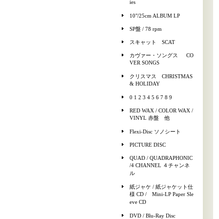
ies
10"/25cm ALBUM LP
SP盤 / 78 rpm
スキャット SCAT
カヴァー・ソングス CO
VER SONGS
クリスマス CHRISTMAS
& HOLIDAY
0 1 2 3 4 5 6 7 8 9
RED WAX / COLOR WAX /
VINYL 赤盤 他
Flexi-Disc ソノシート
PICTURE DISC
QUAD / QUADRAPHONIC
/4 CHANNEL ４チャンネ
ル
紙ジャケ / 紙ジャケット仕
様 CD / Mini-LP Paper Sle
eve CD
DVD / Blu-Ray Disc