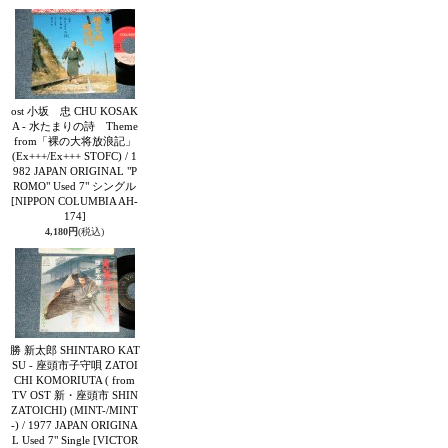
ost 小坂 忠 CHU KOSAK
A - 水たまりの詩 Theme
from「裸の大将放浪記」
(Ex+++/Ex+++ STOFC) / 1
982 JAPAN ORIGINAL "P
ROMO" Used 7" シングル
[NIPPON COLUMBIA AH-
174]
4,180円
(税込)
勝 新太郎 SHINTARO KAT
SU - 座頭市子守唄 ZATOI
CHI KOMORIUTA ( from
TV OST 新・座頭市 SHIN
ZATOICHI) (MINT-/MINT
-) / 1977 JAPAN ORIGINA
L Used 7" Single
[VICTOR