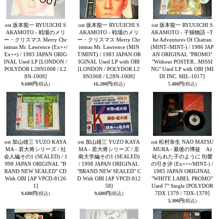
ost 坂本龍一 RYUUICHI S
ost 坂本龍一 RYUUICHI S
ost 坂本龍一 RYUUICHI S
AKAMOTO - 戦場のメリ
AKAMOTO - 戦場のメリ
AKAMOTO - 子猫物語 ~T
ー・クリスマス Merry Chr
ー・クリスマス Merry Chr
he Adventures Of Chatran
istmas Mr. Lawrence (Ex++/
istmas Mr. Lawrence (MIN
(MINT-/MINT-) / 1986 JAP
Ex++) / 1983 JAPAN ORIG
T/MINT) / 1983 JAPAN OR
AN ORIGINAL "PROMO"
INAL Used LP
[LONDON /
IGINAL Used LP with OBI
"Without POSTER...MISSI
POLYDOR L28N1008 / L2
[LONDON / POLYDOR L2
NG" Used LP with OBI
[MI
8N-1008]
8N1008 / L28N-1008]
DI INC. MIL-1017]
9,680円
(税込)
16,280円
(税込)
7,480円
(税込)
ost 加山雄三 YUZO KAYA
ost 加山雄三 YUZO KAYA
ost 松村奈生 NAO MATSU
MA - 若大将シリーズ / 社
MA - 若大将シリーズ / 京
MURA - 最後の博徒 A)
会人編その1 (SEALED) / 1
南大学編その1 (SEALED)
叱られた子のように B)愛
998 JAPAN ORIGINAL "B
/ 1998 JAPAN ORIGINAL
の引き汐 (Ex+++/MINT-) /
RAND NEW SEALED" CD
"BRAND NEW SEALED" C
1985 JAPAN ORIGINAL
With OBI
[AP VPCD-8126
D With OBI
[AP VPCD-812
"WHITE LABEL PROMO"
1]
58]
Used 7" Single
[POLYDOR
7DX 1379 / 7DX-1379]
9,680円
(税込)
9,680円
(税込)
3,300円
(税込)