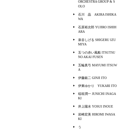
ORCHESTRA GROUP & S
OLO
石川 晶 AKIRA ISHIKA
WA
石原裕次郎 YUJIRO ISHIH
ARA
泉谷しげる SHIGERU IZU
MIYA
五つの赤い風船 ITSUTSU
NO AKAI FUSEN
五輪真弓 MAYUMI ITSUW
A
伊藤銀二 GINJI ITO
伊東ゆかり YUKARI ITO
稲垣潤一 JUNICHI INAGA
KI
井上陽水 YOSUI INOUE
岩崎宏美 HIROMI IWASA
KI
う