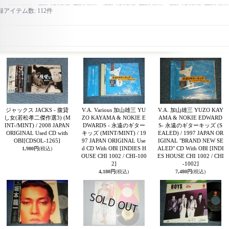
録アイテム数
:
112件
ジャックス JACKS - 腹貸
V.A. Various 加山雄三 YU
V.A. 加山雄三 YUZO KAY
し女(若松孝二傑作選3) (M
ZO KAYAMA & NOKIE E
AMA & NOKIE EDWARD
INT-/MINT) / 2008 JAPAN
DWARDS - 永遠のギター
S- 永遠のギターキッズ (S
ORIGINAL Used CD with
キッズ (MINT/MINT) / 19
EALED) / 1997 JAPAN OR
OBI
[CDSOL-1265]
97 JAPAN ORIGINAL Use
IGINAL "BRAND NEW SE
d CD With OBI
[INDIES H
ALED" CD With OBI
[INDI
1,980円
(税込)
OUSE CHI 1002 / CHI-100
ES HOUSE CHI 1002 / CHI
2]
-1002]
4,180円
(税込)
7,480円
(税込)