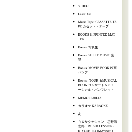
VIDEO
LaserDisc
Music Tape: CASSETTE TA
PE カセット・テープ
BOOKS & PRINTED MAT
TER
Books: 写真集
Books: SHEET MUSIC 楽
譜
Books: MOVIE BOOK 映画
パンフ
Books : TOUR ＆MUSICAL
BOOK コンサート＆ミュ
ージカル・パンフレット
MEMORABILIA
カラオケ KARAOKE
あ
ＲＣサクセション 忌野清
志郎 RC SUCCESSION /
KIYOSHIRO IMAWANO