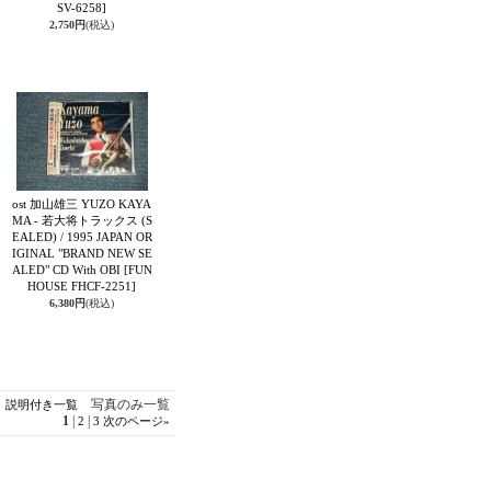
SV-6258]
2,750円
(税込)
ost 加山雄三 YUZO KAYA
MA - 若大将トラックス (S
EALED) / 1995 JAPAN OR
IGINAL "BRAND NEW SE
ALED" CD With OBI
[FUN
HOUSE FHCF-2251]
6,380円
(税込)
写真のみ一覧
説明付き一覧
1
|
|
2
3
次のページ
»