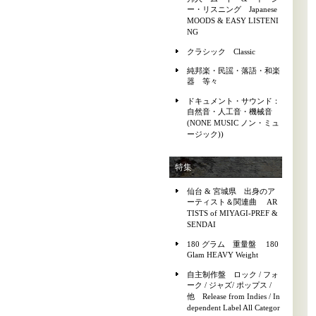
ー・リスニング Japanese
MOODS & EASY LISTENI
NG
クラシック Classic
純邦楽・民謡・落語・和楽
器 等々
ドキュメント・サウンド：
自然音・人工音・機械音
(NONE MUSIC ノン・ミュ
ージック))
特集
仙台 & 宮城県 出身のア
ーティスト＆関連曲 AR
TISTS of MIYAGI-PREF &
SENDAI
180 グラム 重量盤 180
Glam HEAVY Weight
自主制作盤 ロック / フォ
ーク / ジャズ/ ポップス /
他 Release from Indies / In
dependent Label All Categor