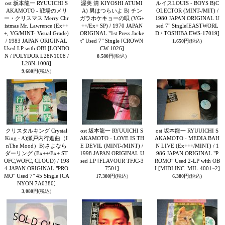
ost 坂本龍一 RYUUICHI S
渥美 清 KIYOSHI ATUMI
ルイスLOUIS - BOYS B)C
AKAMOTO - 戦場のメリ
A) 男はつらいよ B) チン
OLECTOR (MINT-/MIT) /
ー・クリスマス Merry Chr
ガラホケキョーの唄 (VG+
1980 JAPAN ORIGINAL U
istmas Mr. Lawrence (Ex++
++/Ex+ SP) / 1970 JAPAN
sed 7" Single
[EASTWORL
+, VG/MINT- Visual Grade)
ORIGINAL "1st Press Jacke
D / TOSHIBA EWS-17019]
/ 1983 JAPAN ORIGINAL
t" Used 7" Single
[CROWN
1,650円
(税込)
Used LP with OBI
[LONDO
CW-1026]
N / POLYDOR L28N1008 /
8,580円
(税込)
L28N-1008]
9,680円
(税込)
クリスタルキング Crystal
ost 坂本龍一 RYUUICHI S
ost 坂本龍一 RYUUICHI S
King - A)瀬戸内行進曲（I
AKAMOTO - LOVE IS TH
AKAMOTO - MEDIA BAH
nThe Mood）B)さよなら
E DEVIL (MINT-/MINT) /
N LIVE (Ex+++/MINT) / 1
ダーリング (Ex++/Ex+ ST
1998 JAPAN ORIGINAL U
986 JAPAN ORIGINAL "P
OFC,WOFC, CLOUD) / 198
sed LP
[FLAVOUR TFJC-3
ROMO" Used 2-LP with OB
4 JAPAN ORIGINAL "PRO
7501]
I
[MIDI INC. MIL-4001~2]
MO" Used 7" 45 Single
[CA
17,380円
(税込)
6,380円
(税込)
NYON 7A0380]
3,080円
(税込)