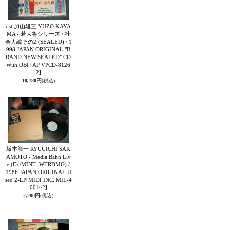
ost 加山雄三 YUZO KAYA
MA - 若大将シリーズ / 社
会人編その2 (SEALED) / 1
998 JAPAN ORIGINAL "B
RAND NEW SEALED" CD
With OBI
[AP VPCD-8126
2]
10,780円
(税込)
坂本龍一 RYUUICHI SAK
AMOTO - Media Bahn Liv
e (Ex/MINT- WTRDMG) /
1986 JAPAN ORIGINAL U
sed 2-LP
[MIDI INC. MIL-4
001~2]
2,200円
(税込)