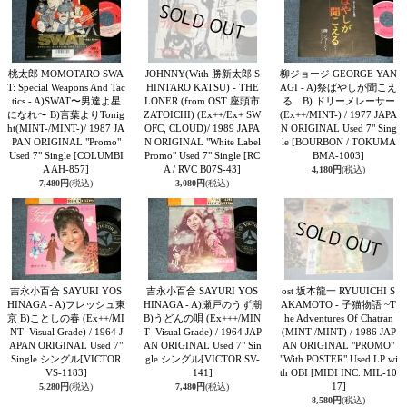
桃太郎 MOMOTARO SWA
JOHNNY(With 勝新太郎 S
柳ジョージ GEORGE YAN
T: Special Weapons And Tac
HINTARO KATSU) - THE
AGI - A)祭ばやしが聞こえ
tics - A)SWAT〜男達よ星
LONER (from OST 座頭市
る B) ドリーメレーサー
になれ〜 B)言葉よりTonig
ZATOICHI) (Ex++/Ex+ SW
(Ex++/MINT-) / 1977 JAPA
ht(MINT-/MINT-)/ 1987 JA
OFC, CLOUD)/ 1989 JAPA
N ORIGINAL Used 7" Sing
PAN ORIGINAL "Promo"
N ORIGINAL "White Label
le
[BOURBON / TOKUMA
Used 7" Single
[COLUMBI
Promo" Used 7" Single
[RC
BMA-1003]
A AH-857]
A / RVC B07S-43]
4,180円
(税込)
7,480円
(税込)
3,080円
(税込)
吉永小百合 SAYURI YOS
吉永小百合 SAYURI YOS
ost 坂本龍一 RYUUICHI S
HINAGA - A)フレッシュ東
HINAGA - A)瀬戸のうず潮
AKAMOTO - 子猫物語 ~T
京 B)ことしの春 (Ex++/MI
B)うどんの唄 (Ex+++/MIN
he Adventures Of Chatran
NT- Visual Grade) / 1964 J
T- Visual Grade) / 1964 JAP
(MINT-/MINT) / 1986 JAP
APAN ORIGINAL Used 7"
AN ORIGINAL Used 7" Sin
AN ORIGINAL "PROMO"
Single シングル
[VICTOR
gle シングル
[VICTOR SV-
"With POSTER" Used LP wi
VS-1183]
141]
th OBI
[MIDI INC. MIL-10
17]
5,280円
(税込)
7,480円
(税込)
8,580円
(税込)