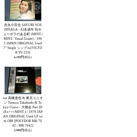
吉永小百合 SAYURI YOS
HINAGA - A)未成年 B)キ
ューポラのある町 (MINT-/
MINT- Visual Grade) / 196
5 JAPAN ORIGINAL Used
7" Single シングル
[VICTO
R SV-233]
4,180円
(税込)
ost 高橋達也 & 東京ユニオ
ン Tatsuya Takahashi & To
kyo Union - 大都会 Part III
(Ex+++/MINT-) / 1978 JAP
AN ORIGINAL Used LP wi
th OBI
[POLYDOR MR-70
42 / MR 7042]
3,080円
(税込)