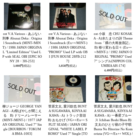
ost V.A.Various -‎ あぶない
ost V.A.Various -‎ あぶない
ost 小坂 忠 CHU KOSAK
刑事 Abunai Deka : Origina
刑事 Abunai Deka : Origina
A - A)水たまりの詩 Theme
l Soundtrack (MINT-/MIN
l Soundtrack (Ex++/MINT-)
from「裸の大将放浪記」
T) / 1986 JAPAN ORIGINA
/ 1986 JAPAN ORIGINAL
B) 移り変わる日々 (Ex++
L "Limited Edition" Used L
"PROMO" Used LP with OB
+/MINT-) / 1982 JAPAN O
P with SEAL OBI
[EPIC SO
I
[FUN HOUSE 28FB-212
RIGINAL "PROMO" Used
NY 28・3H-253]
7]
7" シングル
[NIPPON COL
UMBIA AH-174]
3,080円
(税込)
3,850円
(税込)
4,400円
(税込)
柳ジョージ GEORGE YAN
菅原文太, 愛川欽也 BUNT
菅原文太, 愛川欽也 BUNT
AGI - A)祭ばやしが聞こえ
A SUGAWARA, KINYA AI
A SUGAWARA, KINYA AI
る B) ドリーメレーサー
KAWA - A) トラック音頭
KAWA - A) 一番星ブルー
(MINT-/MINT-) / 1977 JAP
B) おもかげ (VG++/Ex++ S
ス Ichiban Boshi Blues B)
AN ORIGINAL Used 7" Sin
PLIT SEAM) / JAPAN ORI
文太のひとり寝の子守唄
gle
[BOURBON / TOKUM
GINAL "WHITE LABEL P
Bunta No Hitorine No Kom
A BMA-1003]
ROMO" Used 7" Single
[TO
oriuta (VG++/Ex++ WOL) /