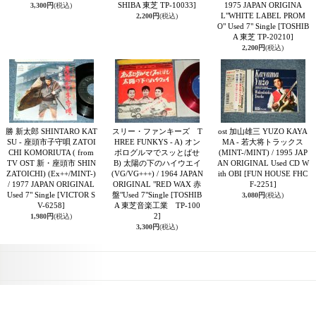
SHIBA 東芝 TP-10033]
1975 JAPAN ORIGINA
3,300円
(税込)
L"WHITE LABEL PROM
2,200円
(税込)
O" Used 7" Single
[TOSHIB
A 東芝 TP-20210]
2,200円
(税込)
勝 新太郎 SHINTARO KAT
スリー・ファンキーズ T
ost 加山雄三 YUZO KAYA
SU - 座頭市子守唄 ZATOI
HREE FUNKYS - A) オン
MA - 若大将トラックス
CHI KOMORIUTA ( from
ボログルマでスッとばせ
(MINT-/MINT) / 1995 JAP
TV OST 新・座頭市 SHIN
B) 太陽の下のハイウエイ
AN ORIGINAL Used CD W
ZATOICHI) (Ex++/MINT-)
(VG/VG+++) / 1964 JAPAN
ith OBI
[FUN HOUSE FHC
/ 1977 JAPAN ORIGINAL
ORIGINAL "RED WAX 赤
F-2251]
Used 7" Single
[VICTOR S
盤"Used 7"Single
[TOSHIB
3,080円
(税込)
V-6258]
A 東芝音楽工業 TP-100
2]
1,980円
(税込)
3,300円
(税込)