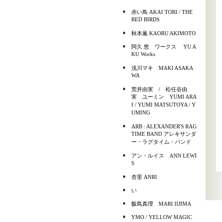
赤い鳥 AKAI TORI / THE
RED BIRDS
秋本薫 KAORU AKIMOTO
阿久 悠 ワークス YU A
KU Works
浅川マキ MAKI ASAKA
WA
荒井由実 / 松任谷由
実 ユーミン YUMI ARA
I / YUMI MATSUTOYA / Y
UMING
ARB : ALEXANDER'S RAG
TIME BAND アレキサンダ
ー・ラグタイム・バンド
アン・ルイス ANN LEWI
S
杏里 ANRI
い
飯島真理 MARI IIJIMA
YMO / YELLOW MAGIC