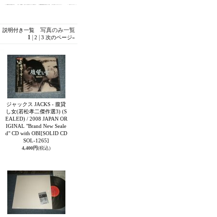
写真のみ一覧
説明付き一覧
1
|
|
2
3
次のページ
»
ジャックス JACKS - 腹貸
し女(若松孝二傑作選3) (S
EALED) / 2008 JAPAN OR
IGINAL "Brand New Seale
d" CD with OBI
[SOLID CD
SOL-1265]
4,400円
(税込)