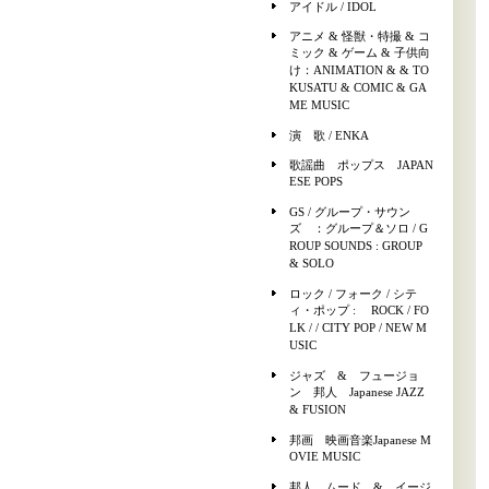
アイドル / IDOL
アニメ & 怪獣・特撮 & コ
ミック & ゲーム & 子供向
け：ANIMATION & & TO
KUSATU & COMIC & GA
ME MUSIC
演 歌 / ENKA
歌謡曲 ポップス JAPAN
ESE POPS
GS / グループ・サウン
ズ ：グループ＆ソロ / G
ROUP SOUNDS : GROUP
& SOLO
ロック / フォーク / シテ
ィ・ポップ : ROCK / FO
LK / / CITY POP / NEW M
USIC
ジャズ & フュージョ
ン 邦人 Japanese JAZZ
& FUSION
邦画 映画音楽Japanese M
OVIE MUSIC
邦人 ムード & イージ