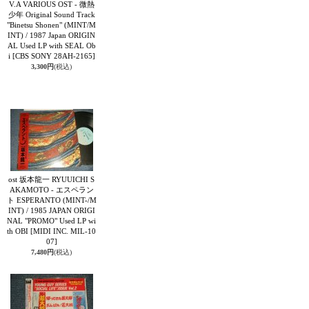
V.A VARIOUS OST - 微熱
少年 Original Sound Track
"Binetsu Shonen" (MINT/M
INT) / 1987 Japan ORIGIN
AL Used LP with SEAL Ob
i
[CBS SONY 28AH-2165]
3,300円
(税込)
ost 坂本龍一 RYUUICHI S
AKAMOTO - エスペラン
ト ESPERANTO (MINT-/M
INT) / 1985 JAPAN ORIGI
NAL "PROMO" Used LP wi
th OBI
[MIDI INC. MIL-10
07]
7,480円
(税込)