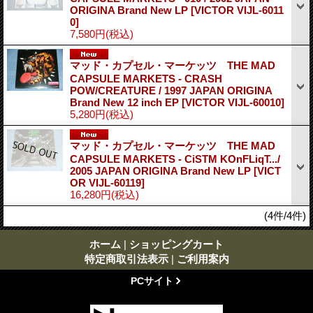
ORIGINA Brand New LP
[VICTOR VIJL-6011
0]
7,580円
(税込)
マッド・カプセル・マーケッツ THE MAD
CAPSULE MARKETS - CRASH
POW/CREATURE / 1997 JAPAN ORIGINA
Brand New 12 inch EP
[VICTOR VIJL-60010]
5,280円
(税込)
マッド・カプセル・マーケッツ THE MAD
CAPSULE MARKETS - CiSTM KOnFLiqT.../
2005 JAPAN ORIGINA Brand New LP
[VICT
OR VIJL-60119]
16,280円
(税込)
(4件/4件)
ホーム
|
ショッピングカート
特定商取引法表示
|
ご利用案内
PCサイト