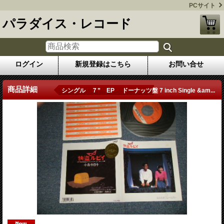
PCサイト
パラダイス・レコード
ログイン
新規登録はこちら
お問い合せ
商品詳細
シングル ７” EP ドーナッツ盤 7 inch Single &am...