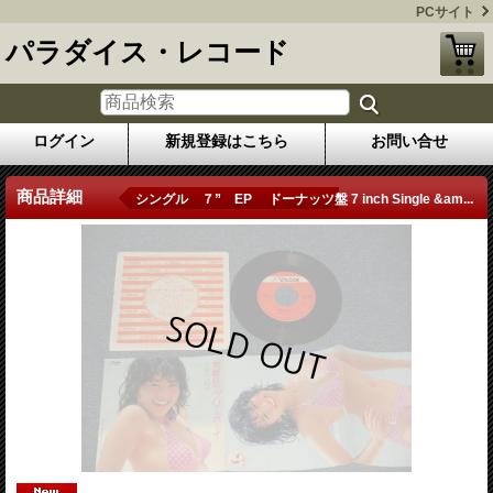
PCサイト
パラダイス・レコード
ログイン
新規登録はこちら
お問い合せ
商品詳細
シングル ７” EP ドーナッツ盤 7 inch Single &am...