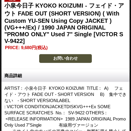
小泉今日子 KYOKO KOIZUMI - フェイド・ア
ウト FADE OUT (SHORT VERSION) ( With
Custom YU-SEN Using Copy JACKET )
(VG+++/Ex) / 1990 JAPAN ORIGINAL
"PROMO ONLY" Used 7" Single
[VICTOR S
V-9422]
PRICE
:
9,680円
(税込)
商品詳細
ARTIST : 小泉今日子 KYOKO KOIZUMI TITLE : A) フェ
イド・アウト FADE OUT - SHORT VERSION B) 集中でき
ない - SHORT VERSIONLABEL
: VICTOR CONDITIONJACKETDISKVG+++Ex SOME
SURFACE SCRATCHES No. : SV-9422 OTHERS :
<RELEASE INFORMATION> 1989 JAPAN ORIGINAL Promo
Only Used 7"Single 有線用ヴァージョン