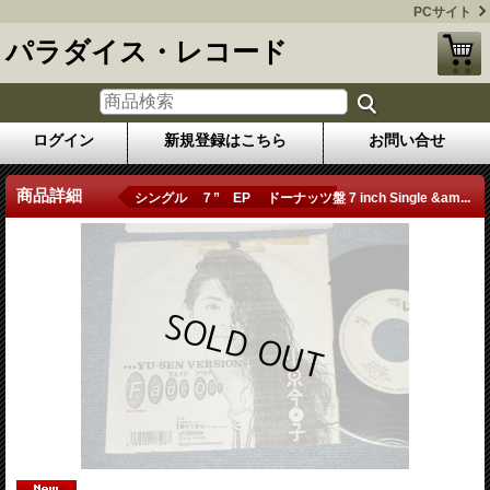
PCサイト
パラダイス・レコード
ログイン
新規登録はこちら
お問い合せ
商品詳細
シングル ７” EP ドーナッツ盤 7 inch Single &am...