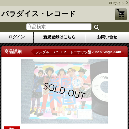
PCサイト
パラダイス・レコード
ログイン
新規登録はこちら
お問い合せ
商品詳細
シングル ７” EP ドーナッツ盤 7 inch Single &am...