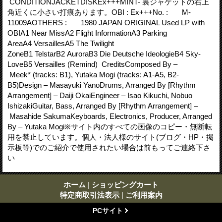
CONDITIONJACKETDISKEx+++MINT- 裏ジャケットの右上
角近くに小さい打痕あります。OBI : Ex+++No. : M-
11009AOTHERS : 1980 JAPAN ORIGINAL Used LP with
OBIA1 Near MissA2 Flight InformationA3 Parking
AreaA4 VersaillesA5 The Twilight
ZoneB1 TelstarB2 AuroraB3 Die Deutsche IdeologieB4 Sky-
LoveB5 Versailles (Remind) CreditsComposed By –
Meek* (tracks: B1), Yutaka Mogi (tracks: A1-A5, B2-
B5)Design – Masayuki YanoDrums, Arranged By [Rhythm
Arrangement] – Daiji OkaiEngineer – Isao Kikuchi, Nobuo
IshizakiGuitar, Bass, Arranged By [Rhythm Arrangement] –
Masahide SakumaKeyboards, Electronics, Producer, Arranged
By – Yutaka Mogi※サイト内のすべての画像のコピー・無断転
用を禁止しています。個人・法人様のサイト(ブログ・HP・掲
示板等)でのご紹介で使用されたい場合は前もってご連絡下さ
い
ホーム
|
ショッピングカート
特定商取引法表示
|
ご利用案内
PCサイト