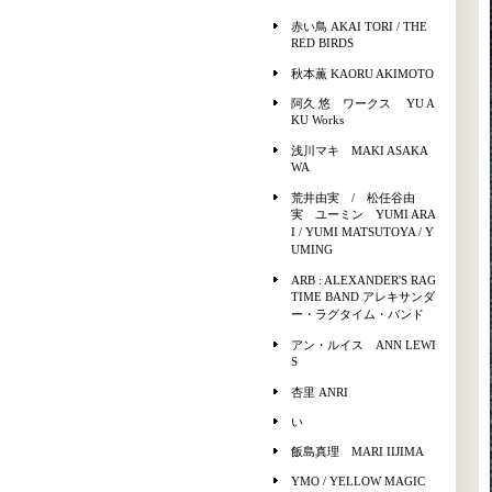
赤い鳥 AKAI TORI / THE
RED BIRDS
秋本薫 KAORU AKIMOTO
阿久 悠 ワークス YU A
KU Works
浅川マキ MAKI ASAKA
WA
荒井由実 / 松任谷由
実 ユーミン YUMI ARA
I / YUMI MATSUTOYA / Y
UMING
ARB : ALEXANDER'S RAG
TIME BAND アレキサンダ
ー・ラグタイム・バンド
アン・ルイス ANN LEWI
S
杏里 ANRI
い
飯島真理 MARI IIJIMA
YMO / YELLOW MAGIC