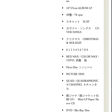
ies
10"/25cm ALBUM LP
SP盤 / 78 rpm
スキャット SCAT
カヴァー・ソングス CO
VER SONGS
クリスマス CHRISTMAS
& HOLIDAY
0 1 2 3 4 5 6 7 8 9
RED WAX / COLOR WAX /
VINYL 赤盤 他
Flexi-Disc ソノシート
PICTURE DISC
QUAD / QUADRAPHONIC
/4 CHANNEL ４チャンネ
ル
紙ジャケ / 紙ジャケット仕
様 CD / Mini-LP Paper Sle
eve CD
DVD / Blu-Ray Disc