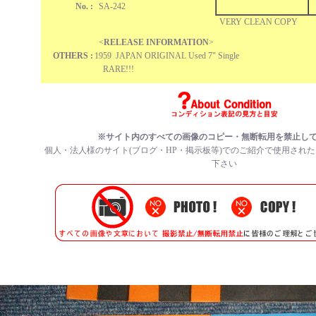
No. :
SA-242
VERY CLEAN COPY
<
RELEASE INFORMATION
>
OTHERS :
1959 JAPAN ORIGINAL Used 7" Single
RARE!!!
※サイト内のすべての
画像のコピー・無断転用を禁止
し
個人・法人様のサイト(ブログ・HP・掲示板等)でのご紹介で使用され
下さい