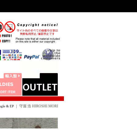
｜
守屋 浩 HIROSHI MORI
le & EP