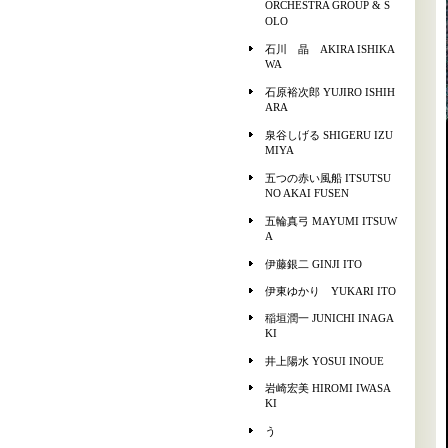
ORCHESTRA GROUP & S
OLO
石川 晶 AKIRA ISHIKA
WA
石原裕次郎 YUJIRO ISHIH
ARA
泉谷しげる SHIGERU IZU
MIYA
五つの赤い風船 ITSUTSU
NO AKAI FUSEN
五輪真弓 MAYUMI ITSUW
A
伊藤銀二 GINJI ITO
伊東ゆかり YUKARI ITO
稲垣潤一 JUNICHI INAGA
KI
井上陽水 YOSUI INOUE
岩崎宏美 HIROMI IWASA
KI
う