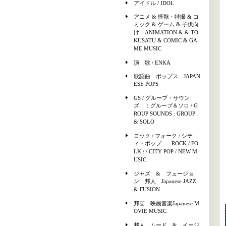
アイドル / IDOL
アニメ & 怪獣・特撮 & コ
ミック & ゲーム & 子供向
け：ANIMATION & & TO
KUSATU & COMIC & GA
ME MUSIC
演 歌 / ENKA
歌謡曲 ポップス JAPAN
ESE POPS
GS / グループ・サウン
ズ ：グループ＆ソロ / G
ROUP SOUNDS : GROUP
& SOLO
ロック / フォーク / シテ
ィ・ポップ : ROCK / FO
LK / / CITY POP / NEW M
USIC
ジャズ & フュージョ
ン 邦人 Japanese JAZZ
& FUSION
邦画 映画音楽Japanese M
OVIE MUSIC
邦人 ムード & イージ