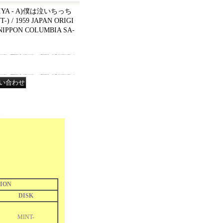
RIYA - A)僕は泣いちっち
) / 1959 JAPAN ORIGI
PPON COLUMBIA SA-
ION
DISK
MINT-