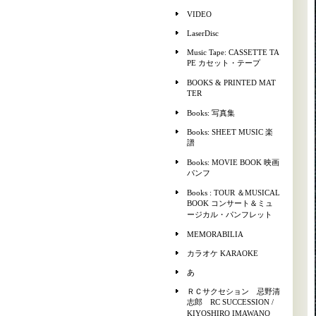
VIDEO
LaserDisc
Music Tape: CASSETTE TA
PE カセット・テープ
BOOKS & PRINTED MAT
TER
Books: 写真集
Books: SHEET MUSIC 楽
譜
Books: MOVIE BOOK 映画
パンフ
Books : TOUR ＆MUSICAL
BOOK コンサート＆ミュ
ージカル・パンフレット
MEMORABILIA
カラオケ KARAOKE
あ
ＲＣサクセション 忌野清
志郎 RC SUCCESSION /
KIYOSHIRO IMAWANO