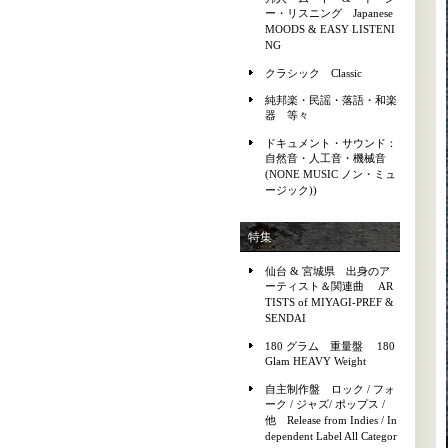
ー・リスニング Japanese
MOODS & EASY LISTENI
NG
クラシック Classic
純邦楽・民謡・落語・和楽
器 等々
ドキュメント・サウンド：
自然音・人工音・機械音
(NONE MUSIC ノン・ミュ
ージック))
特集
仙台 & 宮城県 出身のア
ーティスト＆関連曲 AR
TISTS of MIYAGI-PREF &
SENDAI
180 グラム 重量盤 180
Glam HEAVY Weight
自主制作盤 ロック / フォ
ーク / ジャズ/ ポップス /
他 Release from Indies / In
dependent Label All Categor