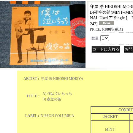
守屋 浩 HIROSHI MO
B)夜空の笛(MINT-/MINT-
NAL Used 7" Single
[
NI
242
]
PRICE
:
6,380円
(税込)
数量
:
｜
ARTIST :
守屋 浩 HIROSHI MORIYA
A) 僕は泣いちっち
TITLE :
B) 夜空の笛
CONDIT
LABEL :
NIPPON COLUMBIA
JACKET
MINT-