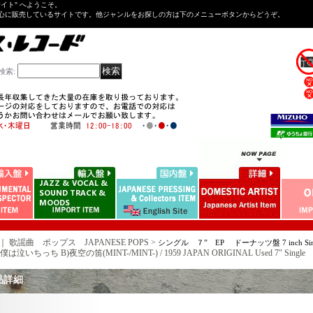
Tサイト" へようこそ。
心に販売しているサイトです。他ジャンルをお探しの方は下のメニューボタンからどうぞ。
検索
:
｜ 歌謡曲 ポップス JAPANESE POPS >
シングル ７” EP ドーナッツ盤 7 inch Sing
A)僕は泣いちっち B)夜空の笛(MINT-/MINT-) / 1959 JAPAN ORIGINAL Used 7" Single
品詳細