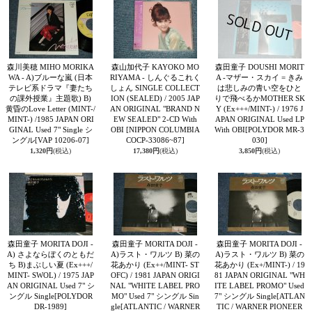
森川美穂 MIHO MORIKA
森山加代子 KAYOKO MO
森田童子 DOUSHI MORIT
WA - A)ブルーな嵐 (日本
RIYAMA - しんぐるこれく
A -マザー・スカイ = きみ
テレビ系ドラマ『妻たち
しょん SINGLE COLLECT
は悲しみの青い空をひと
の課外授業』主題歌) B)
ION (SEALED) / 2005 JAP
りで飛べるかMOTHER SK
黄昏のLove Letter (MINT-/
AN ORIGINAL "BRAND N
Y (Ex+++/MINT-) / 1976 J
MINT-) /1985 JAPAN ORI
EW SEALED" 2-CD With
APAN ORIGINAL Used LP
GINAL Used 7" Single シ
OBI
[NIPPON COLUMBIA
With OBI
[POLYDOR MR-3
ングル
[VAP 10206-07]
COCP-33086~87]
030]
1,320円
(税込)
17,380円
(税込)
3,850円
(税込)
森田童子 MORITA DOJI -
森田童子 MORITA DOJI -
森田童子 MORITA DOJI -
A) さよならぼくのともだ
A)ラスト・ワルツ B) 菜の
A)ラスト・ワルツ B) 菜の
ち B)まぶしい夏 (Ex+++/
花あかり (Ex++/MINT- ST
花あかり (Ex+/MINT-) / 19
MINT- SWOL) / 1975 JAP
OFC) / 1981 JAPAN ORIGI
81 JAPAN ORIGINAL "WH
AN ORIGINAL Used 7" シ
NAL "WHITE LABEL PRO
ITE LABEL PROMO" Used
ングル Single
[POLYDOR
MO" Used 7" シングル Sin
7" シングル Single
[ATLAN
DR-1989]
gle
[ATLANTIC / WARNER
TIC / WARNER PIONEER