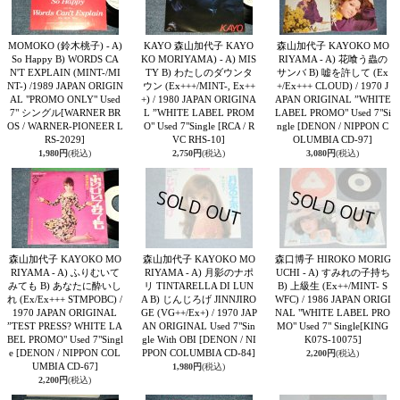
MOMOKO (鈴木桃子) - A)
KAYO 森山加代子 KAYO
森山加代子 KAYOKO MO
So Happy B) WORDS CA
KO MORIYAMA) - A) MIS
RIYAMA - A) 花喰う蟲の
N'T EXPLAIN (MINT-/MI
TY B) わたしのダウンタ
サンバ B) 嘘を許して (Ex
NT-) /1989 JAPAN ORIGIN
ウン (Ex+++/MINT-, Ex++
+/Ex+++ CLOUD) / 1970 J
AL "PROMO ONLY" Used
+) / 1980 JAPAN ORIGINA
APAN ORIGINAL ”WHITE
7" シングル
[WARNER BR
L ”WHITE LABEL PROM
LABEL PROMO" Used 7"Si
OS / WARNER-PIONEER L
O" Used 7"Single
[RCA / R
ngle
[DENON / NIPPON C
RS-2029]
VC RHS-10]
OLUMBIA CD-97]
1,980円
(税込)
2,750円
(税込)
3,080円
(税込)
森山加代子 KAYOKO MO
森山加代子 KAYOKO MO
森口博子 HIROKO MORIG
RIYAMA - A) ふりむいて
RIYAMA - A) 月影のナポ
UCHI - A) すみれの子持ち
みても B) あなたに酔いし
リ TINTARELLA DI LUN
B) 上級生 (Ex++/MINT- S
れ (Ex/Ex+++ STMPOBC) /
A B) じんじろげ JINNJIRO
WFC) / 1986 JAPAN ORIGI
1970 JAPAN ORIGINAL
GE (VG++/Ex+) / 1970 JAP
NAL "WHITE LABEL PRO
”TEST PRESS? WHITE LA
AN ORIGINAL Used 7"Sin
MO" Used 7" Single
[KING
BEL PROMO" Used 7"Singl
gle With OBI
[DENON / NI
K07S-10075]
e
[DENON / NIPPON COL
PPON COLUMBIA CD-84]
2,200円
(税込)
UMBIA CD-67]
1,980円
(税込)
2,200円
(税込)