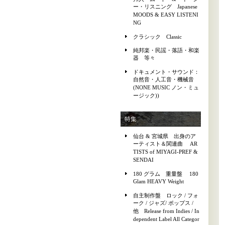
ー・リスニング Japanese
MOODS & EASY LISTENI
NG
クラシック Classic
純邦楽・民謡・落語・和楽
器 等々
ドキュメント・サウンド：
自然音・人工音・機械音
(NONE MUSIC ノン・ミュ
ージック))
特集
仙台 & 宮城県 出身のア
ーティスト＆関連曲 AR
TISTS of MIYAGI-PREF &
SENDAI
180 グラム 重量盤 180
Glam HEAVY Weight
自主制作盤 ロック / フォ
ーク / ジャズ/ ポップス /
他 Release from Indies / In
dependent Label All Categor