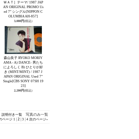
ＷＡＴ］テーマ/ 1987 JAP
AN ORIGINAL PROMO Us
ed 7" シングル
[NIPPON C
OLUMBIA AH-857]
3,080円
(税込)
森山良子 RYOKO MORIY
AMA - A) DANCE- 男たち
によろしく B) ひとりが好
き (MINT/MINT) / 1987 J
APAN ORIGINAL Used 7"
Single
[CBS SONY 07SH 19
23]
2,200円
(税込)
写真のみ一覧
説明付き一覧
|
2
|
|
のページ
1
3
4
次のページ
»