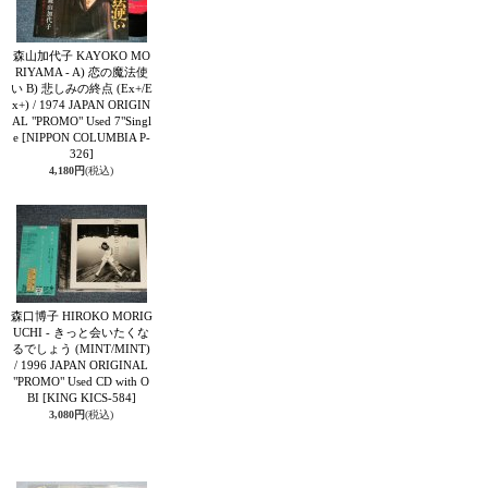
森山加代子 KAYOKO MO
RIYAMA - A) 恋の魔法使
い B) 悲しみの終点 (Ex+/E
x+) / 1974 JAPAN ORIGIN
AL "PROMO" Used 7"Singl
e
[NIPPON COLUMBIA P-
326]
4,180円
(税込)
森口博子 HIROKO MORIG
UCHI - きっと会いたくな
るでしょう (MINT/MINT)
/ 1996 JAPAN ORIGINAL
"PROMO" Used CD with O
BI
[KING KICS-584]
3,080円
(税込)