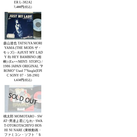
ER L-382A]
7,480円
(税込)
森山達也 TATSUYA MORI
YAMA (THE MODS ザ・
モッズ) - A)JUST MY LAD
Y B) HEY BAMBINO (相
棒) (Ex++/MINT- STOFC) /
1986 JAPAN ORIGINAL "P
ROMO" Used 7"Single
[EPI
C SONY 07・5H-290]
1,650円
(税込)
桃太郎 MOMOTARO - SW
AT~男達よ星になれ~ SWA
T-OTOKOTACHIYO HOS
HI NI NARE (東映動画・
ファミコン・ソフト「Ｓ