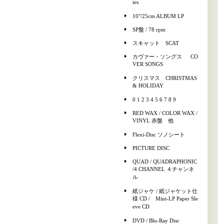
ies
10"/25cm ALBUM LP
SP盤 / 78 rpm
スキャット SCAT
カヴァー・ソングス CO
VER SONGS
クリスマス CHRISTMAS
& HOLIDAY
0 1 2 3 4 5 6 7 8 9
RED WAX / COLOR WAX /
VINYL 赤盤 他
Flexi-Disc ソノシート
PICTURE DISC
QUAD / QUADRAPHONIC
/4 CHANNEL ４チャンネ
ル
紙ジャケ / 紙ジャケット仕
様 CD / Mini-LP Paper Sle
eve CD
DVD / Blu-Ray Disc