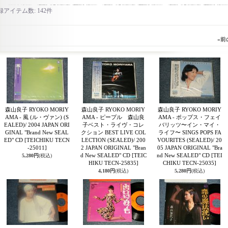
録アイテム数
:
142件
«
前
森山良子 RYOKO MORIY
森山良子 RYOKO MORIY
森山良子 RYOKO MORIY
AMA - 風 (ル・ヴァン) (S
AMA - ピープル 森山良
AMA - ポップス・フェイ
EALED)/ 2004 JAPAN ORI
子ベスト・ライヴ・コレ
バリッツ〜イン・マイ・
GINAL "Brand New SEAL
クション BEST LIVE COL
ライフ〜 SINGS POPS FA
ED" CD
[TEICHIKU TECN
LECTION (SEALED)/ 200
VOURITES (SEALED)/ 20
-25011]
2 JAPAN ORIGINAL "Bran
05 JAPAN ORIGINAL "Bra
d New SEALED" CD
[TEIC
nd New SEALED" CD
[TEI
5,280円
(税込)
HIKU TECN-25835]
CHIKU TECN-25035]
4,180円
(税込)
5,280円
(税込)