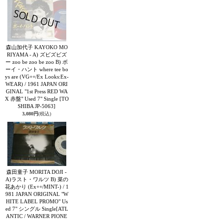
森山加代子 KAYOKO MO
RIYAMA - A) ズビズビズ
ー zoo be zoo be zoo B) ボ
ーイ・ハント where tee bo
ys are (VG++/Ex Looks:Ex-
WEAR) / 1961 JAPAN ORI
GINAL "1st Press RED WA
X 赤盤" Used 7" Single
[TO
SHIBA JP-5063]
3,080円
(税込)
森田童子 MORITA DOJI -
A)ラスト・ワルツ B) 菜の
花あかり (Ex++/MINT-) / 1
981 JAPAN ORIGINAL "W
HITE LABEL PROMO" Us
ed 7" シングル Single
[ATL
ANTIC / WARNER PIONE