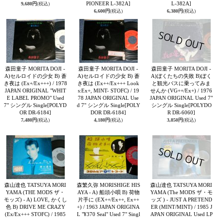
PIONEER L-382A]
L-382A]
9,680円
(税込)
6,600円
(税込)
6,380円
(税込)
森田童子 MORITA DOJI -
森田童子 MORITA DOJI -
森田童子 MORITA DOJI -
A)セルロイドの少女 B) 蒼
A)セルロイドの少女 B) 蒼
A)ぼくたちの失敗 B)ぼく
き夜は (Ex+/Ex+++) / 1978
き夜は (Ex++/Ex+++ Look
と観光バスに乗ってみま
JAPAN ORIGINAL "WHIT
s:Ex+, MINT- STOFC) / 19
せんか (VG++/Ex+) / 1976
E LABEL PROMO" Used
78 JAPAN ORIGINAL Use
JAPAN ORIGINAL Used 7"
7" シングル Single
[POLYD
d 7" シングル Single
[POLY
シングル Single
[POLYDO
OR DR-6184]
DOR DR-6184]
R DR-6060]
7,480円
(税込)
4,180円
(税込)
3,850円
(税込)
森山達也 TATSUYA MORI
森繁久弥 MORISHIGE HIS
森山達也 TATSUYA MORI
YAMA (THE MODS ザ・
AYA - A) 船頭小唄 B) 荷物
YAMA (The MODS ザ・モ
モッズ) - A) LOVE, かくし
片手に (EX++/Ex++, Ex++
ッズ ) - JUST A PRETEND
色 B) DRIVE ME CRAZY
+) / 1963 JAPAN ORIGINA
ER (MINT/MINT) / 1985 J
(Ex/Ex+++ STOFC) / 1985
L "¥370 Seal" Used 7" Singl
APAN ORIGINAL Used LP