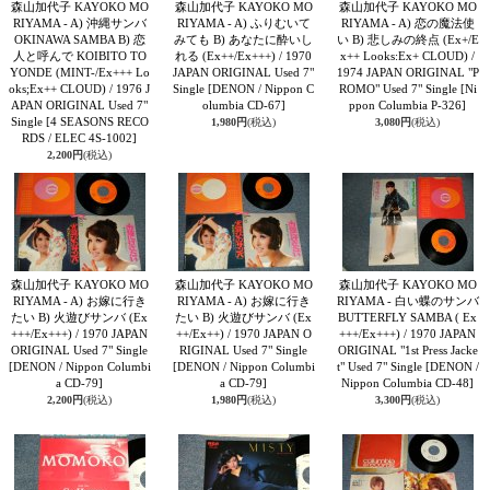
森山加代子 KAYOKO MO
森山加代子 KAYOKO MO
森山加代子 KAYOKO MO
RIYAMA - A) 沖縄サンバ
RIYAMA - A) ふりむいて
RIYAMA - A) 恋の魔法使
OKINAWA SAMBA B) 恋
みても B) あなたに酔いし
い B) 悲しみの終点 (Ex+/E
人と呼んで KOIBITO TO
れる (Ex++/Ex+++) / 1970
x++ Looks:Ex+ CLOUD) /
YONDE (MINT-/Ex+++ Lo
JAPAN ORIGINAL Used 7"
1974 JAPAN ORIGINAL "P
oks;Ex++ CLOUD) / 1976 J
Single
[DENON / Nippon C
ROMO" Used 7" Single
[Ni
APAN ORIGINAL Used 7"
olumbia CD-67]
ppon Columbia P-326]
Single
[4 SEASONS RECO
1,980円
(税込)
3,080円
(税込)
RDS / ELEC 4S-1002]
2,200円
(税込)
森山加代子 KAYOKO MO
森山加代子 KAYOKO MO
森山加代子 KAYOKO MO
RIYAMA - A) お嫁に行き
RIYAMA - A) お嫁に行き
RIYAMA - 白い蝶のサンバ
たい B) 火遊びサンバ (Ex
たい B) 火遊びサンバ (Ex
BUTTERFLY SAMBA ( Ex
+++/Ex+++) / 1970 JAPAN
++/Ex++) / 1970 JAPAN O
+++/Ex+++) / 1970 JAPAN
ORIGINAL Used 7" Single
RIGINAL Used 7" Single
ORIGINAL "1st Press Jacke
[DENON / Nippon Columbi
[DENON / Nippon Columbi
t" Used 7" Single
[DENON /
a CD-79]
a CD-79]
Nippon Columbia CD-48]
2,200円
(税込)
1,980円
(税込)
3,300円
(税込)