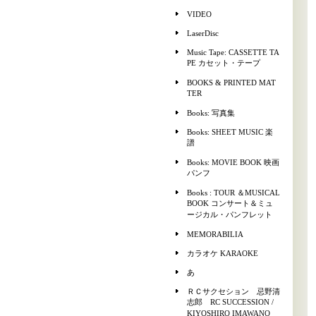
VIDEO
LaserDisc
Music Tape: CASSETTE TA
PE カセット・テープ
BOOKS & PRINTED MAT
TER
Books: 写真集
Books: SHEET MUSIC 楽
譜
Books: MOVIE BOOK 映画
パンフ
Books : TOUR ＆MUSICAL
BOOK コンサート＆ミュ
ージカル・パンフレット
MEMORABILIA
カラオケ KARAOKE
あ
ＲＣサクセション 忌野清
志郎 RC SUCCESSION /
KIYOSHIRO IMAWANO