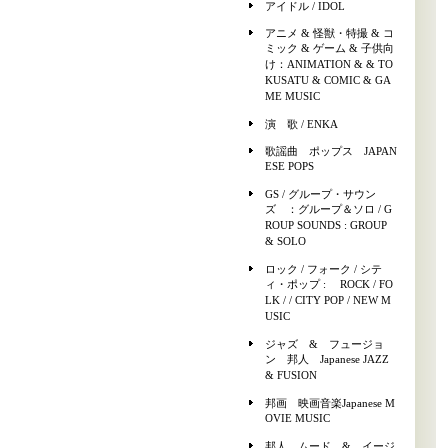
アイドル / IDOL
アニメ & 怪獣・特撮 & コ
ミック & ゲーム & 子供向
け：ANIMATION & & TO
KUSATU & COMIC & GA
ME MUSIC
演 歌 / ENKA
歌謡曲 ポップス JAPAN
ESE POPS
GS / グループ・サウン
ズ ：グループ＆ソロ / G
ROUP SOUNDS : GROUP
& SOLO
ロック / フォーク / シテ
ィ・ポップ : ROCK / FO
LK / / CITY POP / NEW M
USIC
ジャズ & フュージョ
ン 邦人 Japanese JAZZ
& FUSION
邦画 映画音楽Japanese M
OVIE MUSIC
邦人 ムード & イージ