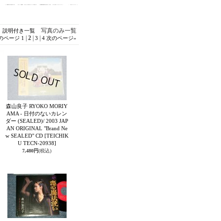
写真のみ一覧
説明付き一覧
|
2
|
|
のページ
1
3
4
次のページ
»
森山良子 RYOKO MORIY
AMA - 日付のないカレン
ダー (SEALED)/ 2003 JAP
AN ORIGINAL "Brand Ne
w SEALED" CD
[TEICHIK
U TECN-20938]
7,480円
(税込)