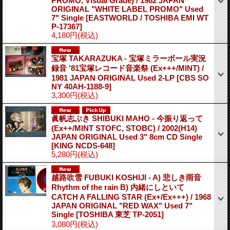
PROMO, Visual Grade) / 1982 JAPAN
ORIGINAL "WHITE LABEL PROMO" Used
7" Single
[EASTWORLD / TOSHIBA EMI WT
P-17367]
4,180円
(税込)
宝塚 TAKARAZUKA - 宝塚ミラーボール実況
録音 '81宝塚レコード音楽祭 (Ex+++/MINT) /
1981 JAPAN ORIGINAL Used 2-LP
[CBS SO
NY 40AH-1188-9]
3,300円
(税込)
眞帆志ぶき SHIBUKI MAHO - 今振り返って
(Ex++/MINT STOFC, STOBC) / 2002(H14)
JAPAN ORIGINAL Used 3" 8cm CD Single
[KING NCDS-648]
5,280円
(税込)
越路吹雪 FUBUKI KOSHIJI - A) 悲しき雨音
Rhythm of the rain B) 内緒にしといて
CATCH A FALLING STAR (Ex+/Ex+++) / 1968
JAPAN ORIGINAL "RED WAX" Used 7"
Single
[TOSHIBA 東芝 TP-2051]
3,080円
(税込)