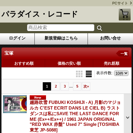
PCサイト
パラダイス・レコード
ログイン
新規登録はこちら
お問い合せ
宝塚
一覧
おすすめ順
価格の安い順
売れ筋順
表示件数
:
...
1
2
3
5
次
»
越路吹雪 FUBUKI KOSHIJI - A) 月影のマジョ
ルカ C'EST ECRIT DANS LE CIEL B) ラスト
ダンスは私にSAVE THE LAST DANCE FOR
ME (Ex++/Ex++) / 1961 JAPAN ORIGINAL
"RED WAX 赤盤" Used 7" Single
[TOSHIBA
東芝 JP-5088]