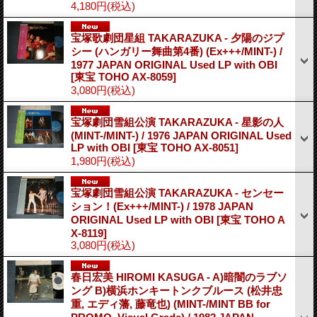
4,180円
(税込)
宝塚歌劇団星組 TAKARAZUKA - 夕陽のジプ
シー (ハンガリー舞曲第4番) (Ex+++/MINT-) /
1977 JAPAN ORIGINAL Used LP with OBI
[東宝 TOHO AX-8059]
3,080円
(税込)
宝塚劇団雪組公演 TAKARAZUKA - 星影の人
(MINT-/MINT-) / 1976 JAPAN ORIGINAL Used
LP with OBI
[東宝 TOHO AX-8051]
1,980円
(税込)
宝塚劇団雪組公演 TAKARAZUKA - センセー
ション！(Ex+++/MINT-) / 1978 JAPAN
ORIGINAL Used LP with OBI
[東宝 TOHO A
X-8119]
3,080円
(税込)
春日宏美 HIROMI KASUGA - A)暗闇のラブソ
ング B)横浜ホンキートンクブルース (松井忠
重, エディ藩, 藤竜也) (MINT-/MINT BB for