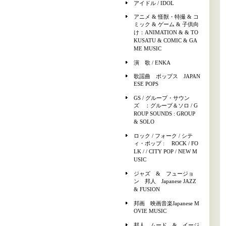
アイドル / IDOL
アニメ & 怪獣・特撮 & コ
ミック & ゲーム & 子供向
け：ANIMATION & & TO
KUSATU & COMIC & GA
ME MUSIC
演 歌 / ENKA
歌謡曲 ポップス JAPAN
ESE POPS
GS / グループ・サウン
ズ ：グループ＆ソロ / G
ROUP SOUNDS : GROUP
& SOLO
ロック / フォーク / シテ
ィ・ポップ : ROCK / FO
LK / / CITY POP / NEW M
USIC
ジャズ & フュージョ
ン 邦人 Japanese JAZZ
& FUSION
邦画 映画音楽Japanese M
OVIE MUSIC
邦人 ムード & イージ