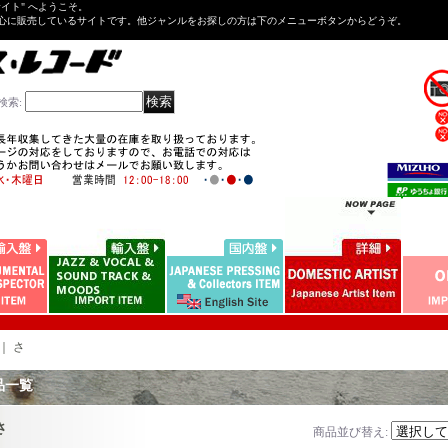
Tサイト" へようこそ。
心に販売しているサイトです。他ジャンルをお探しの方は下のメニューボタンからどうぞ。
検索
:
｜
さ
品一覧
さ
商品並び替え
: