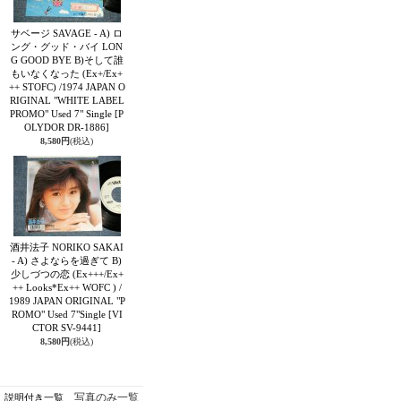
サベージ SAVAGE - A) ロ
ング・グッド・バイ LON
G GOOD BYE B)そして誰
もいなくなった (Ex+/Ex+
++ STOFC) /1974 JAPAN O
RIGINAL "WHITE LABEL
PROMO" Used 7" Single
[P
OLYDOR DR-1886]
8,580円
(税込)
酒井法子 NORIKO SAKAI
- A) さよならを過ぎて B)
少しづつの恋 (Ex+++/Ex+
++ Looks*Ex++ WOFC ) /
1989 JAPAN ORIGINAL "P
ROMO" Used 7"Single
[VI
CTOR SV-9441]
8,580円
(税込)
写真のみ一覧
説明付き一覧