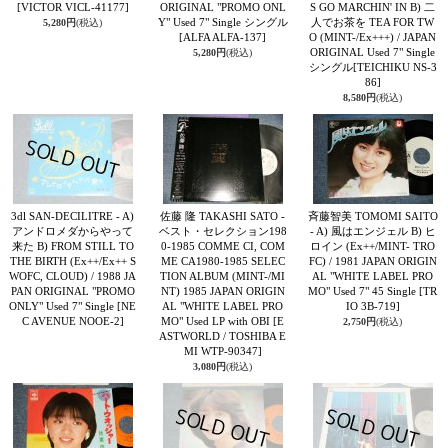
[VICTOR VICL-41177]
ORIGINAL "PROMO ONL
S GO MARCHIN' IN B) 二
Y" Used 7" Single シングル
人でお茶を TEA FOR TW
5,280円
(税込)
[ALFA ALFA-137]
O (MINT-/Ex+++) / JAPAN
ORIGINAL Used 7" Single
5,280円
(税込)
シングル
[TEICHIKU NS-3
86]
8,580円
(税込)
3dl SAN-DECILITRE - A)
佐藤 隆 TAKASHI SATO -
斉藤智美 TOMOMI SAITO
アンドロメダからやって
ベスト・セレクション198
- A) 風はエンジェル B) ヒ
来た B) FROM STILL TO
0-1985 COMME CI, COM
ロイン (Ex++/MINT- TRO
THE BIRTH (Ex++/Ex++ S
ME CA1980-1985 SELEC
FC) / 1981 JAPAN ORIGIN
WOFC, CLOUD) / 1988 JA
TION ALBUM (MINT-/MI
AL "WHITE LABEL PRO
PAN ORIGINAL "PROMO
NT) 1985 JAPAN ORIGIN
MO" Used 7" 45 Single
[TR
ONLY" Used 7" Single
[NE
AL "WHITE LABEL PRO
IO 3B-719]
C AVENUE NOOE-2]
MO" Used LP with OBI
[E
2,750円
(税込)
ASTWORLD / TOSHIBA E
MI WTP-90347]
3,080円
(税込)