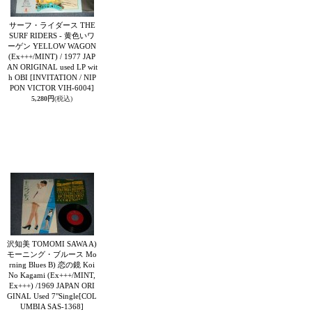
サーフ・ライダース THE
SURF RIDERS - 黄色いワ
ーゲン YELLOW WAGON
(Ex+++/MINT) / 1977 JAP
AN ORIGINAL used LP wit
h OBI
[INVITATION / NIP
PON VICTOR VIH-6004]
5,280円
(税込)
沢知美 TOMOMI SAWA A)
モーニング・ブルース Mo
rning Blues B) 恋の鏡 Koi
No Kagami (Ex+++/MINT,
Ex+++) /1969 JAPAN ORI
GINAL Used 7"Single
[COL
UMBIA SAS-1368]