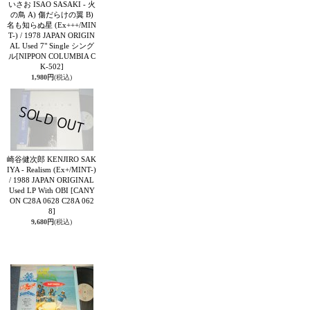
いさお ISAO SASAKI - 火
の鳥 A) 傷だらけの翼 B)
名も知らぬ星 (Ex+++/MIN
T-) / 1978 JAPAN ORIGIN
AL Used 7" Single シング
ル
[NIPPON COLUMBIA C
K-502]
1,980円
(税込)
崎谷健次郎 KENJIRO SAK
IYA - Realism (Ex+/MINT-)
/ 1988 JAPAN ORIGINAL
Used LP With OBI
[CANY
ON C28A 0628 C28A 062
8]
9,680円
(税込)