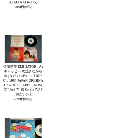
ル
[ALFA ALR-215]
3,080円
(税込)
佐藤恵美 EMI SATOH - A)
ギャッピー B)泣きながら
Roger (Ex++/Ex+++ TROF
C) / 1987 JAPAN ORIGINA
L "WHITE LABEL PROM
O" Used 7" 45 Single
[VAP
10272-07]
2,200円
(税込)