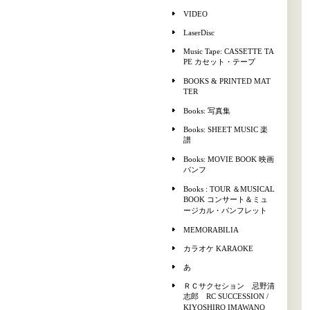
VIDEO
LaserDisc
Music Tape: CASSETTE TA
PE カセット・テープ
BOOKS & PRINTED MAT
TER
Books: 写真集
Books: SHEET MUSIC 楽
譜
Books: MOVIE BOOK 映画
パンフ
Books : TOUR ＆MUSICAL
BOOK コンサート＆ミュ
ージカル・パンフレット
MEMORABILIA
カラオケ KARAOKE
あ
ＲＣサクセション 忌野清
志郎 RC SUCCESSION /
KIYOSHIRO IMAWANO