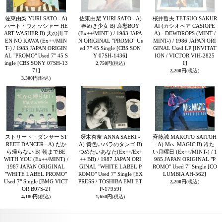
佐東由梨 YURI SATO - A)
佐東由梨 YURI SATO - A)
桜井哲夫 TETSUO SAKUR
ハート・ウオッシャー HE
春めき少女 B) 哀愁BOY
AI (カシオペア CASIOPE
ART WASHER B) 天の川 T
(Ex++/MINT-) / 1983 JAPA
A) - DEWDROPS (MINT-/
EN NO KAWA (Ex++/MIN
N ORIGINAL "PROMO" Us
MINT-) / 1986 JAPAN ORI
T-) / 1983 JAPAN ORIGIN
ed 7" 45 Single
[CBS SON
GINAL Used LP
[INVITAT
AL "PROMO" Used 7" 45 S
Y 07SH-1436]
ION / VICTOR VIH-2825
ingle
[CBS SONY 07SH-13
1]
2,750円
(税込)
71]
2,200円
(税込)
3,300円
(税込)
ストリート・ダンサー ST
冴木杏奈 ANNA SAEKI -
斉藤誠 MAKOTO SAITOH
REET DANCER - A) だか
A) 黄色いバラのタンゴ B)
- A) Mrs. MAGIC B) 冷た
ら帰らない B) 朝までBE
つめたいあなた(Ex++/Ex+
い月曜日 (Ex++/MINT-) / 1
WITH YOU (Ex++/MINT) /
++ BB) / 1987 JAPAN ORI
985 JAPAN ORIGINAL "P
1987 JAPAN ORIGINAL
GINAL "WHITE LABEL P
ROMO" Used 7" Single
[CO
"WHITE LABEL PROMO"
ROMO" Used 7" Single
[EX
LUMBIA AH-562]
Used 7" Single
[BMG VICT
PRESS / TOSHIBA EMI ET
2,200円
(税込)
OR B07S-2]
P-17959]
4,180円
(税込)
1,650円
(税込)