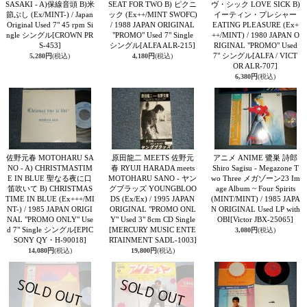
SASAKI - A)保線音頭 B)米
SEAT FOR TWO B) ピクニ
ヴ・シック LOVE SICK B)
節ぶし (Ex/MINT-) / Japan
ック (Ex++/MINT SWOFC)
イーティン・プレシャー
Original Used 7" 45 rpm Si
/ 1988 JAPAN ORIGINAL
EATING PLEASURE (Ex+
ngle シングル
[CROWN PR
"PROMO" Used 7" Single
++/MINT) / 1980 JAPAN O
S-453]
シングル
[ALFA ALR-215]
RIGINAL "PROMO" Used
7" シングル
[ALFA / VICT
5,280円
(税込)
4,180円
(税込)
OR ALR-707]
6,380円
(税込)
佐野元春 MOTOHARU SA
原田龍二 MEETS 佐野元
アニメ ANIME 鷺巣 詩郎
NO - A) CHRISTMASTIM
春 RYUJI HARADA meets
Shiro Sagisu ‎- Megazone T
E IN BLUE 聖なる夜に口
MOTOHARU SANO - ヤン
wo Three メガゾーン23 Im
笛吹いて B) CHRISTMAS
グブラッズ YOUNGBLOO
age Album ~ Four Spirits
TIME IN BLUE (Ex+++/MI
DS (Ex/Ex) / 1995 JAPAN
(MINT/MINT) / 1985 JAPA
NT-) / 1985 JAPAN ORIGI
ORIGINAL "PROMO ONL
N ORIGINAL Used LP with
NAL "PROMO ONLY" Use
Y" Used 3" 8cm CD Single
OBI
[Victor JBX-25065]
d 7" Single シングル
[EPIC
[MERCURY MUSIC ENTE
3,080円
(税込)
SONY QY・H-90018]
RTAINMENT SADL-1003]
14,080円
(税込)
19,800円
(税込)