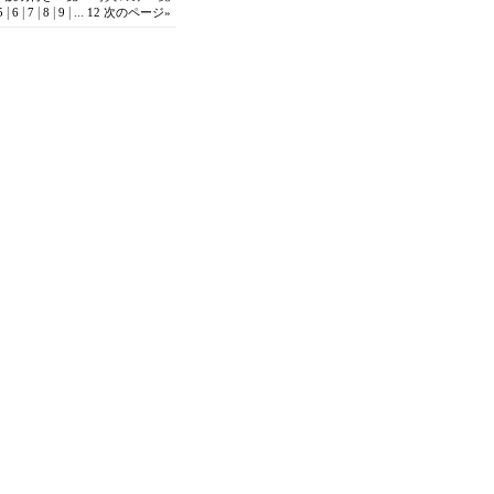
|
|
|
|
|
...
5
6
7
8
9
12
次のページ
»