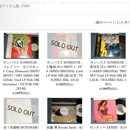
録アイテム数
:
458件
|
|
|
4
|
«
前のページ
1
2
3
サンハウス SUNHOUSE -
サンハウス SUNHOUSE -
サンハウス SUNHOUSE -
クレイジー・ダイヤモン
仁輪加 (Ex+/MINT-) / 197
有頂天 (Ex+/MINT-) / 197
ド Crazy Diamonds (MINT/
6 JAPAN ORIGINAL Used
5 JAPAN ORIGINAL "PRO
MINT) / 1983 JAPAN ORI
LP With OBI
[BLACK / TE
MO" Used LP With OBI
[B
GINAL Used LP With OBI
ICHIKU BAL-1014]
LACK / TEICHIKU BAL-1
[Invitation / VICTOR VIH-
001]
8,580円
(税込)
28148]
12,980円
(税込)
4,180円
(税込)
佐々木基晴 MOTOHARU
佐藤 博 Hiroshi Satoh - A)
サンディー SANDII - A)ラ