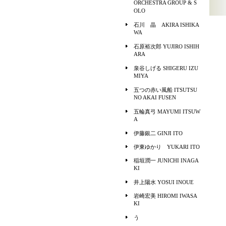
ORCHESTRA GROUP & S
OLO
石川 晶 AKIRA ISHIKA
WA
石原裕次郎 YUJIRO ISHIH
ARA
泉谷しげる SHIGERU IZU
MIYA
五つの赤い風船 ITSUTSU
NO AKAI FUSEN
五輪真弓 MAYUMI ITSUW
A
伊藤銀二 GINJI ITO
伊東ゆかり YUKARI ITO
稲垣潤一 JUNICHI INAGA
KI
井上陽水 YOSUI INOUE
岩崎宏美 HIROMI IWASA
KI
う