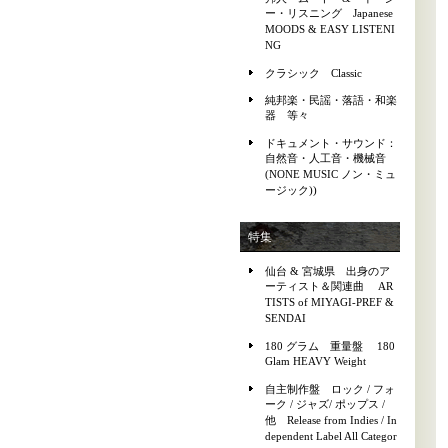
ー・リスニング Japanese
MOODS & EASY LISTENI
NG
クラシック Classic
純邦楽・民謡・落語・和楽
器 等々
ドキュメント・サウンド：
自然音・人工音・機械音
(NONE MUSIC ノン・ミュ
ージック))
特集
仙台 & 宮城県 出身のア
ーティスト＆関連曲 AR
TISTS of MIYAGI-PREF &
SENDAI
180 グラム 重量盤 180
Glam HEAVY Weight
自主制作盤 ロック / フォ
ーク / ジャズ/ ポップス /
他 Release from Indies / In
dependent Label All Categor