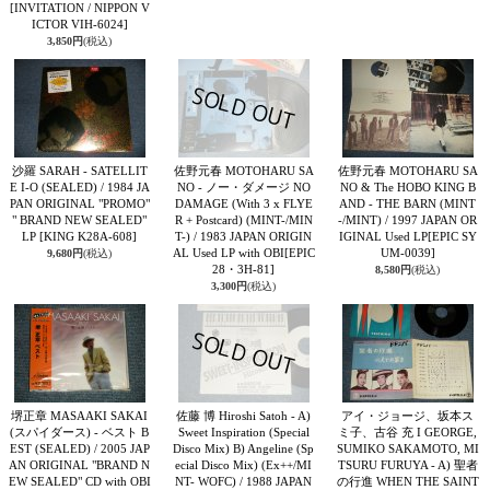
[INVITATION / NIPPON V
ICTOR VIH-6024]
3,850円
(税込)
沙羅 SARAH - SATELLIT
佐野元春 MOTOHARU SA
佐野元春 MOTOHARU SA
E I-O (SEALED) / 1984 JA
NO - ノー・ダメージ NO
NO & The HOBO KING B
PAN ORIGINAL "PROMO"
DAMAGE (With 3 x FLYE
AND - THE BARN (MINT
" BRAND NEW SEALED"
R + Postcard) (MINT-/MIN
-/MINT) / 1997 JAPAN OR
LP
[KING K28A-608]
T-) / 1983 JAPAN ORIGIN
IGINAL Used LP
[EPIC SY
AL Used LP with OBI
[EPIC
UM-0039]
9,680円
(税込)
28・3H-81]
8,580円
(税込)
3,300円
(税込)
堺正章 MASAAKI SAKAI
佐藤 博 Hiroshi Satoh - A)
アイ・ジョージ、坂本ス
(スパイダース) - ベスト B
Sweet Inspiration (Special
ミ子、古谷 充 I GEORGE,
EST (SEALED) / 2005 JAP
Disco Mix) B) Angeline (Sp
SUMIKO SAKAMOTO, MI
AN ORIGINAL "BRAND N
ecial Disco Mix) (Ex++/MI
TSURU FURUYA - A) 聖者
EW SEALED" CD with OBI
NT- WOFC) / 1988 JAPAN
の行進 WHEN THE SAINT