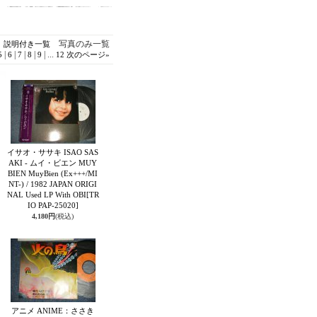
写真のみ一覧
説明付き一覧
|
|
|
|
|
...
5
6
7
8
9
12
次のページ
»
イサオ・ササキ ISAO SAS
AKI - ムイ・ビエン MUY
BIEN MuyBien (Ex+++/MI
NT-) / 1982 JAPAN ORIGI
NAL Used LP With OBI
[TR
IO PAP-25020]
4,180円
(税込)
アニメ ANIME：ささき