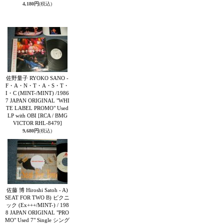
4,180円
(税込)
佐野量子 RYOKO SANO -
F・A・N・T・A・S・T・
I・C (MINT-/MINT) /1986
7 JAPAN ORIGINAL "WHI
TE LABEL PROMO" Used
LP with OBI
[RCA / BMG
VICTOR RHL-8479]
9,680円
(税込)
佐藤 博 Hiroshi Satoh - A)
SEAT FOR TWO B) ピクニ
ック (Ex+++/MINT-) / 198
8 JAPAN ORIGINAL "PRO
MO" Used 7" Single シング