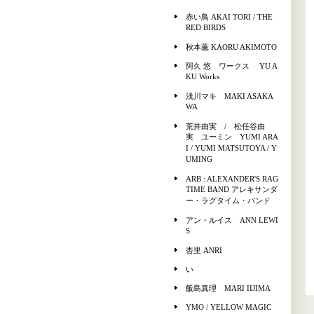
赤い鳥 AKAI TORI / THE
RED BIRDS
秋本薫 KAORU AKIMOTO
阿久 悠 ワークス YU A
KU Works
浅川マキ MAKI ASAKA
WA
荒井由実 / 松任谷由
実 ユーミン YUMI ARA
I / YUMI MATSUTOYA / Y
UMING
ARB : ALEXANDER'S RAG
TIME BAND アレキサンダ
ー・ラグタイム・バンド
アン・ルイス ANN LEWI
S
杏里 ANRI
い
飯島真理 MARI IIJIMA
YMO / YELLOW MAGIC