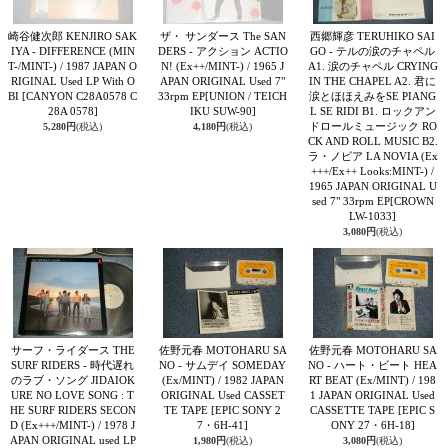
崎谷健次郎 KENJIRO SAK
ザ・ サンダース The SAN
西郷輝彦 TERUHIKO SAI
IYA - DIFFERENCE (MIN
DERS - アクション ACTIO
GO - テルの涙のチャペル
T-/MINT-) / 1987 JAPAN O
N! (Ex++/MINT-) / 1965 J
A1. 涙のチャペル CRYING
RIGINAL Used LP With O
APAN ORIGINAL Used 7"
IN THE CHAPEL A2. 君に
BI
[CANYON C28A0578 C
33rpm EP
[UNION / TEICH
涙とほほえみをSE PIANG
28A 0578]
IKU SUW-90]
L SE RIDI B1. ロックアン
ドロールミュージック RO
5,280円
(税込)
4,180円
(税込)
CK AND ROLL MUSIC B2.
ラ・ノビア LA NOVIA (Ex
+++/Ex++ Looks:MINT-) /
1965 JAPAN ORIGINAL U
sed 7" 33rpm EP
[CROWN
LW-1033]
3,080円
(税込)
サーフ・ライダース THE
佐野元春 MOTOHARU SA
佐野元春 MOTOHARU SA
SURF RIDERS - 時代遅れ
NO - サムデイ SOMEDAY
NO - ハート・ビート HEA
のラブ・ソング JIDAIOK
(Ex/MINT) / 1982 JAPAN
RT BEAT (Ex/MINT) / 198
URE NO LOVE SONG : T
ORIGINAL Used CASSET
1 JAPAN ORIGINAL Used
HE SURF RIDERS SECON
TE TAPE
[EPIC SONY 2
CASSETTE TAPE
[EPIC S
D (Ex+++/MINT-) / 1978 J
7・6H-41]
ONY 27・6H-18]
APAN ORIGINAL used LP
1,980円
(税込)
3,080円
(税込)