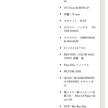
ies
10"/25cm ALBUM LP
SP盤 / 78 rpm
スキャット SCAT
カヴァー・ソングス CO
VER SONGS
クリスマス CHRISTMAS
& HOLIDAY
0 1 2 3 4 5 6 7 8 9
RED WAX / COLOR WAX /
VINYL 赤盤 他
Flexi-Disc ソノシート
PICTURE DISC
QUAD / QUADRAPHONIC
/4 CHANNEL ４チャンネ
ル
紙ジャケ / 紙ジャケット仕
様 CD / Mini-LP Paper Sle
eve CD
DVD / Blu-Ray Disc