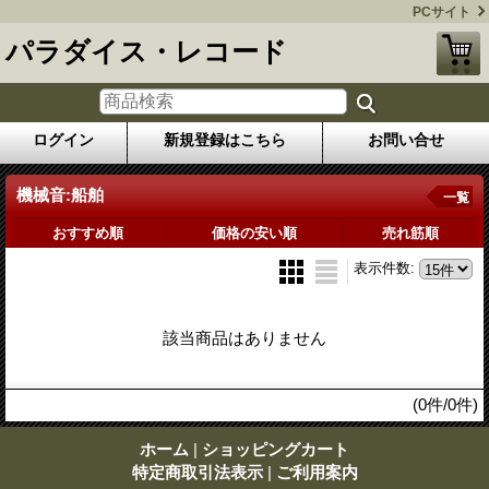
PCサイト
パラダイス・レコード
ログイン
新規登録はこちら
お問い合せ
機械音:船舶
一覧
おすすめ順
価格の安い順
売れ筋順
表示件数
:
該当商品はありません
(0件/0件)
ホーム
|
ショッピングカート
特定商取引法表示
|
ご利用案内