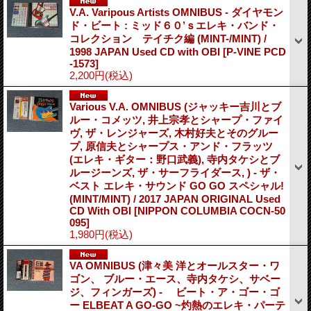
V.A. Varipous Artists OMNIBUS - ダイヤモン
ド・ビート : ミッド６０’ｓエレキ・バンド・
コレクション テイチク編 (MINT-/MINT) /
1998 JAPAN Used CD with OBI
[P-VINE PCD
-1573]
2,200円
(税込)
Various V.A. OMNIBUS (ジャッキー吉川とブ
ルー・コメッツ, 井上宗孝とシャープ・ファイ
ヴ, ザ・レンジャーズ, 木村好夫とそのグルー
プ, 原信夫とシャープス・アンド・フラッツ
(エレキ・ギター：野口武義), 寺内タケシとブ
ルージーンズ, ザ・サーフライダース, ) - ザ・
ベスト エレキ・サウンド GO GO スペシャル!
(MINT/MINT) / 2017 JAPAN ORIGINAL Used
CD With OBI
[NIPPON COLUMBIA COCN-50
095]
1,980円
(税込)
VA OMNIBUS (津々美 洋とオールスター・ワ
ゴン、 ブルー・エース、寺内タケシ、サベー
ジ、フィンガーズ) - ビート・ア・ゴー・ゴ
ー ELBEAT A GO-GO ~灼熱のエレキ・パーテ