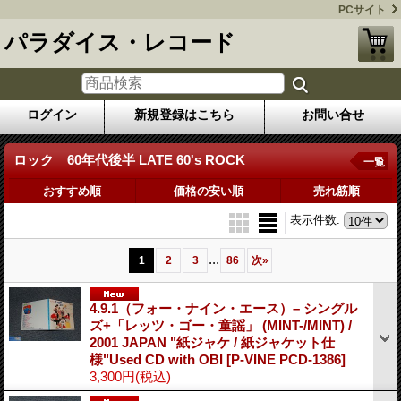
PCサイト
パラダイス・レコード
ログイン
新規登録はこちら
お問い合せ
ロック 60年代後半 LATE 60's ROCK
一覧
おすすめ順
価格の安い順
売れ筋順
表示件数
:
...
1
2
3
86
次
»
4.9.1（フォー・ナイン・エース）– シングル
ズ+「レッツ・ゴー・童謡」 (MINT-/MINT) /
2001 JAPAN "紙ジャケ / 紙ジャケット仕
様"Used CD with OBI
[P-VINE PCD-1386]
3,300円
(税込)