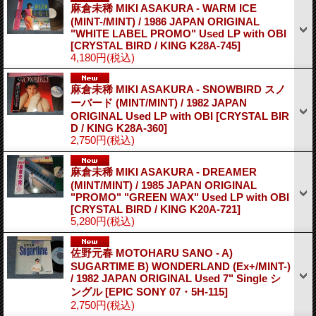
麻倉未稀 MIKI ASAKURA - WARM ICE
(MINT-/MINT) / 1986 JAPAN ORIGINAL
"WHITE LABEL PROMO" Used LP with OBI
[CRYSTAL BIRD / KING K28A-745]
4,180円
(税込)
麻倉未稀 MIKI ASAKURA - SNOWBIRD スノ
ーバード (MINT/MINT) / 1982 JAPAN
ORIGINAL Used LP with OBI
[CRYSTAL BIR
D / KING K28A-360]
2,750円
(税込)
麻倉未稀 MIKI ASAKURA - DREAMER
(MINT/MINT) / 1985 JAPAN ORIGINAL
"PROMO" "GREEN WAX" Used LP with OBI
[CRYSTAL BIRD / KING K20A-721]
5,280円
(税込)
佐野元春 MOTOHARU SANO - A)
SUGARTIME B) WONDERLAND (Ex+/MINT-)
/ 1982 JAPAN ORIGINAL Used 7" Single シ
ングル
[EPIC SONY 07・5H-115]
2,750円
(税込)