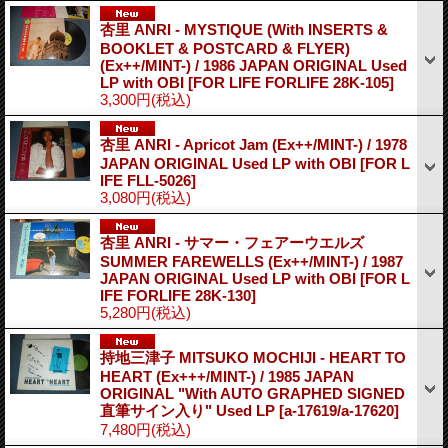
杏里 ANRI - MYSTIQUE (With INSERTS &
BOOKLET & POSTCARD & FLYER)
(Ex++/MINT-) / 1986 JAPAN ORIGINAL Used
LP with OBI
[FOR LIFE FORLIFE 28K-105]
3,300円
(税込)
杏里 ANRI - Apricot Jam (Ex++/MINT-) / 1978
JAPAN ORIGINAL Used LP with OBI
[FOR L
IFE FLL-5026]
3,080円
(税込)
杏里 ANRI - サマー・フェアーウエルズ
SUMMER FAREWELLS (Ex++/MINT-) / 1987
JAPAN ORIGINAL Used LP with OBI
[FOR L
IFE FORLIFE 28K-130]
5,280円
(税込)
持地三津子 MITSUKO MOCHIJI - HEART TO
HEART (Ex+++/MINT-) / 1985 JAPAN
ORIGINAL "With AUTO GRAPHED SIGNED
直筆サイン入り" Used LP
[a-17619/a-17620]
7,480円
(税込)