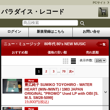
PCサイト
パラダイス・レコード
ログイン
新規登録はこちら
お問い合せ
ニュー・ミュージック 80年代 80's NEW MUSIC
一覧
おすすめ順
価格の安い順
売れ筋順
表示件数
:
...
1
2
3
70
次
»
豊広純子 SUMIKO TOYOHIRO - WATER
HEART (MIN-/MINT) / 1983 JAPAN
ORIGINAL "PROMO" Used LP with OBI
[S.
M.S. SM28-5099]
19,800円
(税込)