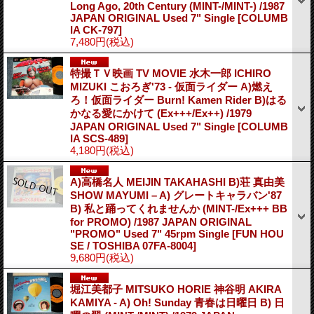
Long Ago, 20th Century (MINT-/MINT-) /1987
JAPAN ORIGINAL Used 7" Single
[COLUMB
IA CK-797]
7,480円
(税込)
特撮ＴＶ映画 TV MOVIE 水木一郎 ICHIRO
MIZUKI こおろぎ'73 - 仮面ライダー A)燃え
ろ！仮面ライダー Burn! Kamen Rider B)はる
かなる愛にかけて (Ex+++/Ex++) /1979
JAPAN ORIGINAL Used 7" Single
[COLUMB
IA SCS-489]
4,180円
(税込)
A)高橋名人 MEIJIN TAKAHASHI B)荘 真由美
SHOW MAYUMI – A) グレートキャラバン'87
B) 私と踊ってくれませんか (MINT-/Ex+++ BB
for PROMO) /1987 JAPAN ORIGINAL
"PROMO" Used 7" 45rpm Single
[FUN HOU
SE / TOSHIBA 07FA-8004]
9,680円
(税込)
堀江美都子 MITSUKO HORIE 神谷明 AKIRA
KAMIYA - A) Oh! Sunday 青春は日曜日 B) 日