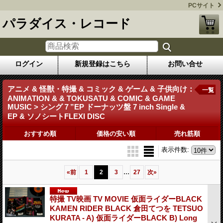
PCサイト
パラダイス・レコード
ログイン
新規登録はこちら
お問い合せ
アニメ & 怪獣・特撮 & コミック & ゲーム & 子供向け：
一覧
ANIMATION & & TOKUSATU & COMIC & GAME
MUSIC > シング７”EP ドーナッツ盤 7 inch Single &
EP & ソノシートFLEXI DISC
おすすめ順
価格の安い順
売れ筋順
表示件数
:
...
«
前
1
2
3
27
次
»
特撮 TV映画 TV MOVIE 仮面ライダーBLACK
KAMEN RIDER BLACK 倉田てつを TETSUO
KURATA - A) 仮面ライダーBLACK B) Long