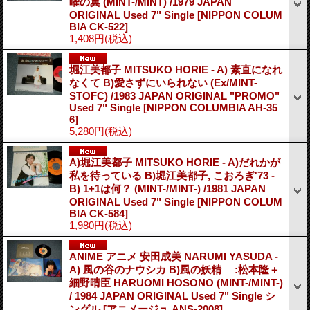
曜の翼 (MINT-/MINT) /1979 JAPAN
ORIGINAL Used 7" Single
[NIPPON COLUM
BIA CK-522]
1,408円
(税込)
堀江美都子 MITSUKO HORIE - A) 素直になれ
なくて B)愛さずにいられない (Ex/MINT-
STOFC) /1983 JAPAN ORIGINAL "PROMO"
Used 7" Single
[NIPPON COLUMBIA AH-35
6]
5,280円
(税込)
A)堀江美都子 MITSUKO HORIE - A)だれかが
私を待っている B)堀江美都子, こおろぎ'73 -
B) 1+1は何？ (MINT-/MINT-) /1981 JAPAN
ORIGINAL Used 7" Single
[NIPPON COLUM
BIA CK-584]
1,980円
(税込)
ANIME アニメ 安田成美 NARUMI YASUDA -
A) 風の谷のナウシカ B)風の妖精 :松本隆＋
細野晴臣 HARUOMI HOSONO (MINT-/MINT-)
/ 1984 JAPAN ORIGINAL Used 7" Single シ
ングル
[アニメージュ ANS-2008]