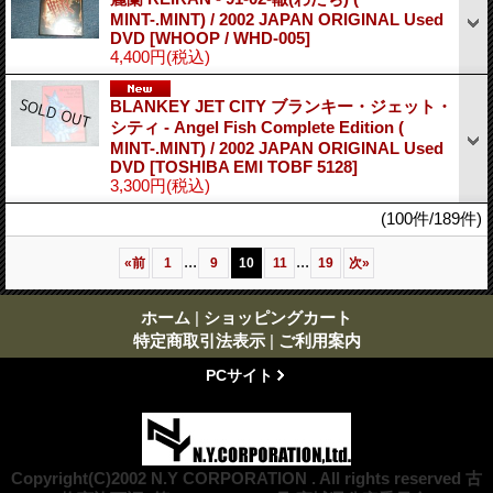
MINT-.MINT) / 2002 JAPAN ORIGINAL Used
DVD
[WHOOP / WHD-005]
4,400円
(税込)
BLANKEY JET CITY ブランキー・ジェット・
シティ - Angel Fish Complete Edition (
MINT-.MINT) / 2002 JAPAN ORIGINAL Used
DVD
[TOSHIBA EMI TOBF 5128]
3,300円
(税込)
(100件/189件)
...
...
«
前
1
9
10
11
19
次
»
ホーム
|
ショッピングカート
特定商取引法表示
|
ご利用案内
PCサイト
Copyright(C)2002 N.Y CORPORATION . All rights reserved 古