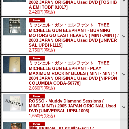
2002 JAPAN ORIGINAL Used DVD
[TOSHIB
A EMI TOBF 91017]
2,420円
(税込)
ミッシェル・ガン・エレファント THEE
MICHELLE GUN ELEPHANT - BURNING
MOTORS GO LAST HEAVEN ( MINT-.MINT) /
2003 JAPAN ORIGINAL Used DVD
[UNIVER
SAL UPBH-1115]
2,750円
(税込)
ミッシェル・ガン・エレファント THEE
MICHELLE GUN ELEPHANT - PLAY
MAXIMUM ROCKIN' BLUES ( MINT-.MINT) /
2004 JAPAN ORIGINAL Used DVD
[NIPPON
COLUMBIA COBA-50778]
2,860円
(税込)
ROSSO - Muddy Diamond Sessions (
MINT-.MINT) / 2005 JAPAN ORIGINAL Used
DVD
[UNIVERSAL UPBI-1006]
1,650円
(税込)
麗蘭 REIRAN - 91-02-轍(わだち) (