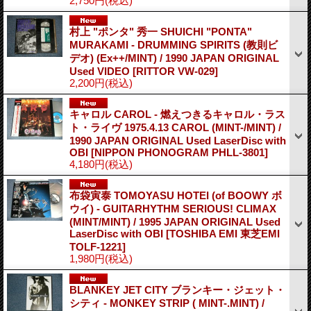
2,750円
(税込)
村上 "ポンタ" 秀一 SHUICHI "PONTA"
MURAKAMI - DRUMMING SPIRITS (教則ビ
デオ) (Ex++/MINT) / 1990 JAPAN ORIGINAL
Used VIDEO
[RITTOR VW-029]
2,200円
(税込)
キャロル CAROL - 燃えつきるキャロル・ラス
ト・ライヴ 1975.4.13 CAROL (MINT-/MINT) /
1990 JAPAN ORIGINAL Used LaserDisc with
OBI
[NIPPON PHONOGRAM PHLL-3801]
4,180円
(税込)
布袋寅泰 TOMOYASU HOTEI (of BOOWY ボ
ウイ) - GUITARHYTHM SERIOUS! CLIMAX
(MINT/MINT) / 1995 JAPAN ORIGINAL Used
LaserDisc with OBI
[TOSHIBA EMI 東芝EMI
TOLF-1221]
1,980円
(税込)
BLANKEY JET CITY ブランキー・ジェット・
シティ - MONKEY STRIP ( MINT-.MINT) /