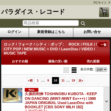
PCサイト
パラダイス・レコード
ログイン
新規登録はこちら
お問い合せ
ロック / フォーク / シティ・ポップ : ROCK / FOLK / /
一覧
CITY POP / NEW MUSIC > DVD / LaserDisc / VIDEO /
MUSIC TAPE
おすすめ順
価格の安い順
売れ筋順
表示件数
:
...
...
«
前
1
9
10
11
19
次
»
久保田利伸 TOSHINOBU KUBOTA - KEEP
ON DANCING (MINT-/MINT Ex+++) / 1990
JAPAN ORIGINAL Used LaserDisc with
BOOKLET
[CBS SONY 88LH 182]