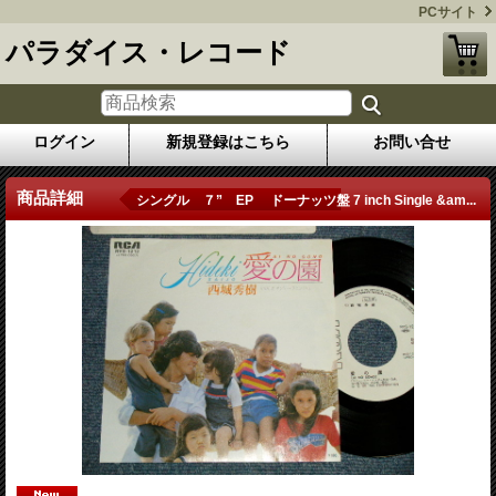
PCサイト
パラダイス・レコード
ログイン
新規登録はこちら
お問い合せ
商品詳細
シングル ７” EP ドーナッツ盤 7 inch Single &am...