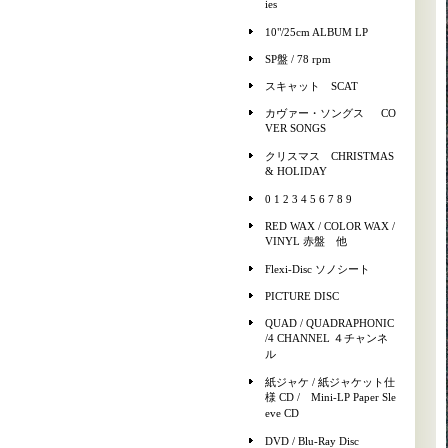
ies
10"/25cm ALBUM LP
SP盤 / 78 rpm
スキャット SCAT
カヴァー・ソングス CO
VER SONGS
クリスマス CHRISTMAS
& HOLIDAY
0 1 2 3 4 5 6 7 8 9
RED WAX / COLOR WAX /
VINYL 赤盤 他
Flexi-Disc ソノシート
PICTURE DISC
QUAD / QUADRAPHONIC
/4 CHANNEL ４チャンネ
ル
紙ジャケ / 紙ジャケット仕
様 CD / Mini-LP Paper Sle
eve CD
DVD / Blu-Ray Disc