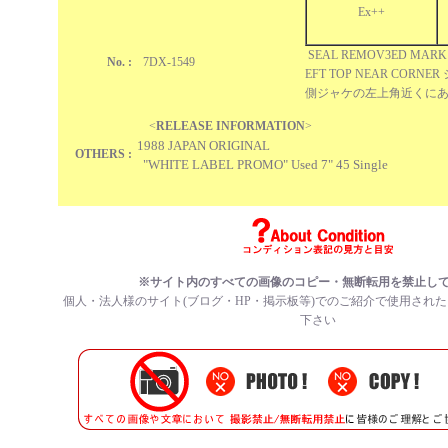
Ex++
SEAL REMOV3ED MARK 
No. :
7DX-1549
EFT TOP NEAR COR
側ジャケの左上角近くに
<
RELEASE INFORMATION
>
1988 JAPAN ORIGINAL
OTHERS :
"WHITE LABEL PROMO" Used 7" 45 Single
※サイト内のすべての
画像のコピー・無断転用を禁止
し
個人・法人様のサイト(ブログ・HP・掲示板等)でのご紹介で使用され
下さい