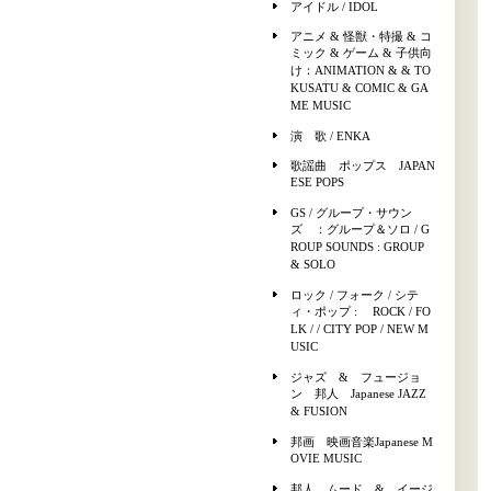
アイドル / IDOL
アニメ & 怪獣・特撮 & コ
ミック & ゲーム & 子供向
け：ANIMATION & & TO
KUSATU & COMIC & GA
ME MUSIC
演 歌 / ENKA
歌謡曲 ポップス JAPAN
ESE POPS
GS / グループ・サウン
ズ ：グループ＆ソロ / G
ROUP SOUNDS : GROUP
& SOLO
ロック / フォーク / シテ
ィ・ポップ : ROCK / FO
LK / / CITY POP / NEW M
USIC
ジャズ & フュージョ
ン 邦人 Japanese JAZZ
& FUSION
邦画 映画音楽Japanese M
OVIE MUSIC
邦人 ムード & イージ