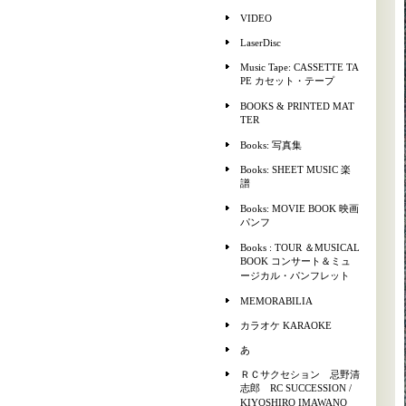
VIDEO
LaserDisc
Music Tape: CASSETTE TA
PE カセット・テープ
BOOKS & PRINTED MAT
TER
Books: 写真集
Books: SHEET MUSIC 楽
譜
Books: MOVIE BOOK 映画
パンフ
Books : TOUR ＆MUSICAL
BOOK コンサート＆ミュ
ージカル・パンフレット
MEMORABILIA
カラオケ KARAOKE
あ
ＲＣサクセション 忌野清
志郎 RC SUCCESSION /
KIYOSHIRO IMAWANO