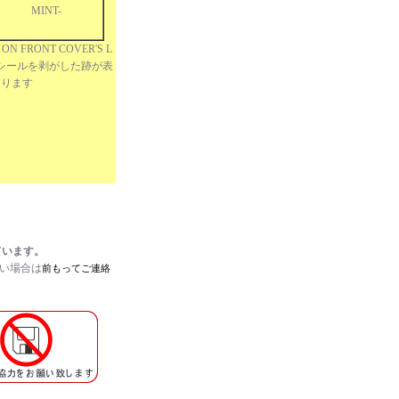
MINT-
ON FRONT COVER'S L
NER シールを剥がした跡が表
あります
ています。
たい場合は
前もってご連絡