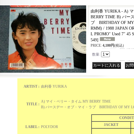
由利香 YURIKA - A
BERRY TIME B)
ブ BIRTHDAY OF MY 
RMM) / 1988 JAPAN 
L PROMO" Used 7" 45 S
549
]
PRICE
:
4,180円
(税込)
数量
:
｜
ARTIST :
由利香 YURIKA
A) マイ・ベリー・タイム MY BERRY TIME
TITLE :
B) バースデー・オブ・マイ・ラブ BIRTHDAY OF MY 
CONDIT
JACKET
LABEL :
POLYDOR