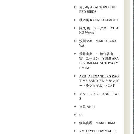
赤い鳥 AKAI TORI / THE
RED BIRDS
秋本薫 KAORU AKIMOTO
阿久 悠 ワークス YU A
KU Works
浅川マキ MAKI ASAKA
WA
荒井由実 / 松任谷由
実 ユーミン YUMI ARA
I / YUMI MATSUTOYA / Y
UMING
ARB : ALEXANDER'S RAG
TIME BAND アレキサンダ
ー・ラグタイム・バンド
アン・ルイス ANN LEWI
S
杏里 ANRI
い
飯島真理 MARI IIJIMA
YMO / YELLOW MAGIC