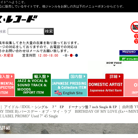
Tサイト" へようこそ。
心に販売しているサイトです。他ジャンルをお探しの方は下のメニューボタンからどうぞ。
検索
:
｜ アイドル / IDOL >
｜
由利香 Y
シングル ７” EP ドーナッツ盤 7 inch Single & EP
RY TIME B) バースデー・オブ・マイ・ラブ BIRTHDAY OF MY LOVE (Ex++/MINT- ST
 LABEL PROMO" Used 7" 45 Single
品詳細