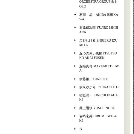
ORCHESTRA GROUP & S
OLO
石川 晶 AKIRA ISHIKA
WA
石原裕次郎 YUJIRO ISHIH
ARA
泉谷しげる SHIGERU IZU
MIYA
五つの赤い風船 ITSUTSU
NO AKAI FUSEN
五輪真弓 MAYUMI ITSUW
A
伊藤銀二 GINJI ITO
伊東ゆかり YUKARI ITO
稲垣潤一 JUNICHI INAGA
KI
井上陽水 YOSUI INOUE
岩崎宏美 HIROMI IWASA
KI
う