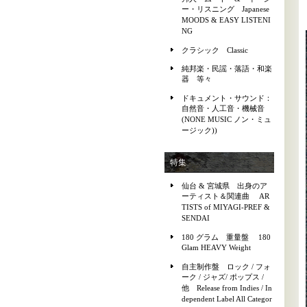
ー・リスニング Japanese
MOODS & EASY LISTENI
NG
クラシック Classic
純邦楽・民謡・落語・和楽
器 等々
ドキュメント・サウンド：
自然音・人工音・機械音
(NONE MUSIC ノン・ミュ
ージック))
特集
仙台 & 宮城県 出身のア
ーティスト＆関連曲 AR
TISTS of MIYAGI-PREF &
SENDAI
180 グラム 重量盤 180
Glam HEAVY Weight
自主制作盤 ロック / フォ
ーク / ジャズ/ ポップス /
他 Release from Indies / In
dependent Label All Categor