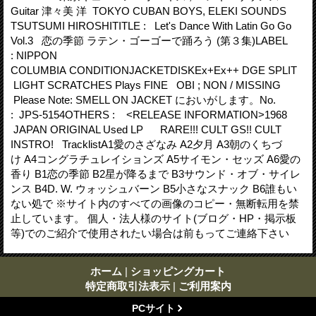
Guitar ‎津々美 洋 TOKYO CUBAN BOYS, ELEKI SOUNDS
TSUTSUMI HIROSHITITLE : Let's Dance With Latin Go Go
Vol.3 恋の季節 ラテン・ゴーゴーで踊ろう (第３集)LABEL
: NIPPON
COLUMBIA CONDITIONJACKETDISKEx+Ex++ DGE SPLIT
LIGHT SCRATCHES Plays FINE OBI ; NON / MISSING
Please Note: SMELL ON JACKET においがします。No.
: JPS-5154OTHERS : <RELEASE INFORMATION>1968
JAPAN ORIGINAL Used LP RARE!!! CULT GS!! CULT
INSTRO! TracklistA1愛のさざなみ A2夕月 A3朝のくちづ
け A4コングラチュレイションズ A5サイモン・セッズ A6愛の
香り B1恋の季節 B2星が降るまで B3サウンド・オブ・サイレ
ンス B4D. W. ウォッシュバーン B5小さなスナック B6誰もい
ない処で ※サイト内のすべての画像のコピー・無断転用を禁
止しています。 個人・法人様のサイト(ブログ・HP・掲示板
等)でのご紹介で使用されたい場合は前もってご連絡下さい
ホーム
|
ショッピングカート
特定商取引法表示
|
ご利用案内
PCサイト