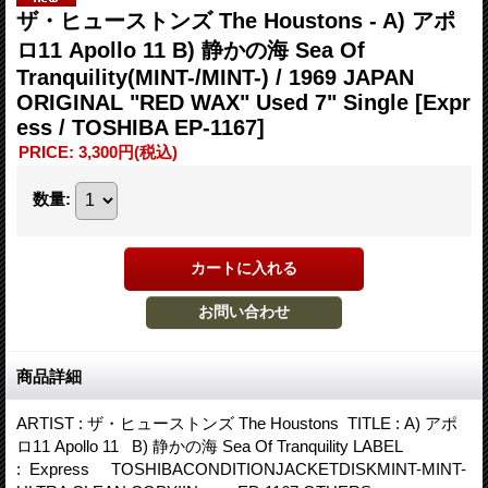
ザ・ヒューストンズ The Houstons - A) アポ
ロ11 Apollo 11 B) 静かの海 Sea Of
Tranquility(MINT-/MINT-) / 1969 JAPAN
ORIGINAL "RED WAX" Used 7" Single
[Expr
ess / TOSHIBA EP-1167]
PRICE
:
3,300円
(税込)
数量
:
商品詳細
ARTIST : ザ・ヒューストンズ The Houstons TITLE : A) アポ
ロ11 Apollo 11 B) 静かの海 Sea Of Tranquility LABEL
: Express TOSHIBACONDITIONJACKETDISKMINT-MINT-