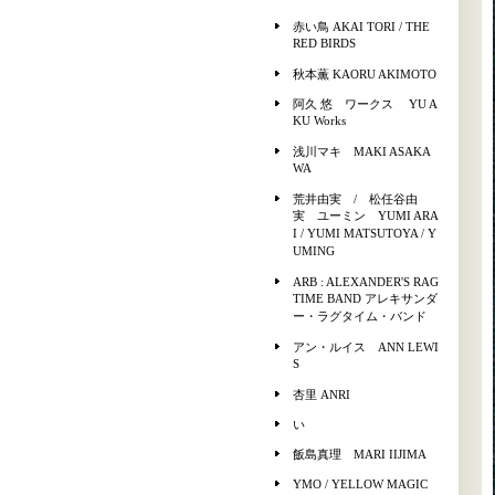
赤い鳥 AKAI TORI / THE
RED BIRDS
秋本薫 KAORU AKIMOTO
阿久 悠 ワークス YU A
KU Works
浅川マキ MAKI ASAKA
WA
荒井由実 / 松任谷由
実 ユーミン YUMI ARA
I / YUMI MATSUTOYA / Y
UMING
ARB : ALEXANDER'S RAG
TIME BAND アレキサンダ
ー・ラグタイム・バンド
アン・ルイス ANN LEWI
S
杏里 ANRI
い
飯島真理 MARI IIJIMA
YMO / YELLOW MAGIC