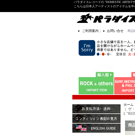
パラダイスレコードの "DOMESTIC ARTIS
こちらは日本人アーティストのアイテムを中
ご利用案内
｜
お問い合せ
商品
ホーム
｜
ザ・ヒ
L "RED
商