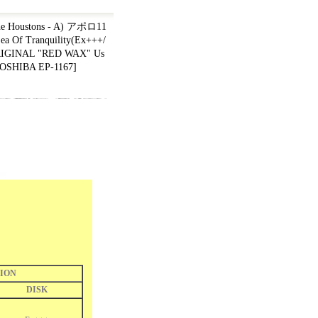
ustons - A) アポロ11
 Of Tranquility(Ex+++/
ORIGINAL "RED WAX" Us
 TOSHIBA EP-1167
]
ION
DISK