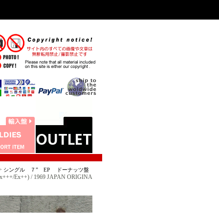
>
シングル ７” EP ドーナッツ盤
+++/Ex++) / 1969 JAPAN ORIGINA