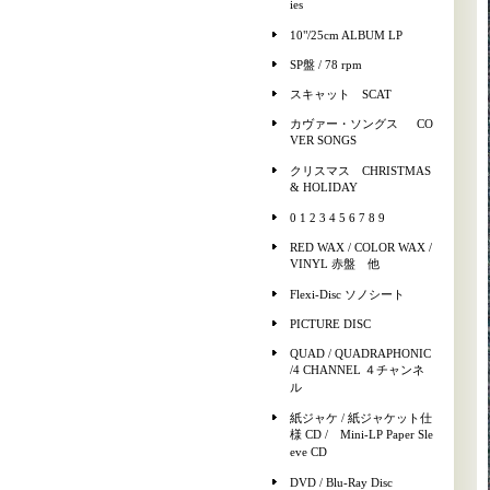
ies
10"/25cm ALBUM LP
SP盤 / 78 rpm
スキャット SCAT
カヴァー・ソングス CO
VER SONGS
クリスマス CHRISTMAS
& HOLIDAY
0 1 2 3 4 5 6 7 8 9
RED WAX / COLOR WAX /
VINYL 赤盤 他
Flexi-Disc ソノシート
PICTURE DISC
QUAD / QUADRAPHONIC
/4 CHANNEL ４チャンネ
ル
紙ジャケ / 紙ジャケット仕
様 CD / Mini-LP Paper Sle
eve CD
DVD / Blu-Ray Disc