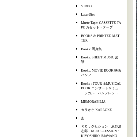
VIDEO
LaserDisc
Music Tape: CASSETTE TA
PE カセット・テープ
BOOKS & PRINTED MAT
TER
Books: 写真集
Books: SHEET MUSIC 楽
譜
Books: MOVIE BOOK 映画
パンフ
Books : TOUR ＆MUSICAL
BOOK コンサート＆ミュ
ージカル・パンフレット
MEMORABILIA
カラオケ KARAOKE
あ
ＲＣサクセション 忌野清
志郎 RC SUCCESSION /
KIYOSHIRO IMAWANO