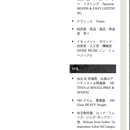
ー・リスニング Japanese
MOODS & EASY LISTENI
NG
クラシック Classic
純邦楽・民謡・落語・和楽
器 等々
ドキュメント・サウンド：
自然音・人工音・機械音
(NONE MUSIC ノン・ミュ
ージック))
特集
仙台 & 宮城県 出身のア
ーティスト＆関連曲 AR
TISTS of MIYAGI-PREF &
SENDAI
180 グラム 重量盤 180
Glam HEAVY Weight
自主制作盤 ロック / フォ
ーク / ジャズ/ ポップス /
他 Release from Indies / In
dependent Label All Categor