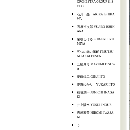
ORCHESTRA GROUP & S
OLO
石川 晶 AKIRA ISHIKA
WA
石原裕次郎 YUJIRO ISHIH
ARA
泉谷しげる SHIGERU IZU
MIYA
五つの赤い風船 ITSUTSU
NO AKAI FUSEN
五輪真弓 MAYUMI ITSUW
A
伊藤銀二 GINJI ITO
伊東ゆかり YUKARI ITO
稲垣潤一 JUNICHI INAGA
KI
井上陽水 YOSUI INOUE
岩崎宏美 HIROMI IWASA
KI
う