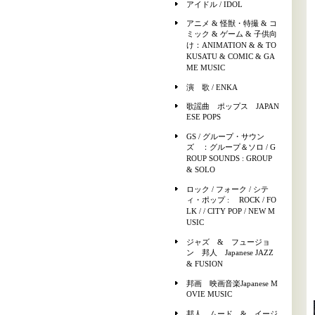
アイドル / IDOL
アニメ & 怪獣・特撮 & コ
ミック & ゲーム & 子供向
け：ANIMATION & & TO
KUSATU & COMIC & GA
ME MUSIC
演 歌 / ENKA
歌謡曲 ポップス JAPAN
ESE POPS
GS / グループ・サウン
ズ ：グループ＆ソロ / G
ROUP SOUNDS : GROUP
& SOLO
ロック / フォーク / シテ
ィ・ポップ : ROCK / FO
LK / / CITY POP / NEW M
USIC
ジャズ & フュージョ
ン 邦人 Japanese JAZZ
& FUSION
邦画 映画音楽Japanese M
OVIE MUSIC
邦人 ムード & イージ