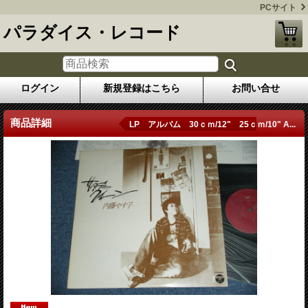
PCサイト
パラダイス・レコード
ログイン
新規登録はこちら
お問い合せ
商品詳細
LP アルバム 30ｃｍ/12" 25ｃｍ/10" A...