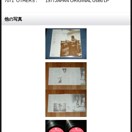
7071 OTHERS : 1977JAPAN ORIGINAL Used LP
他の写真