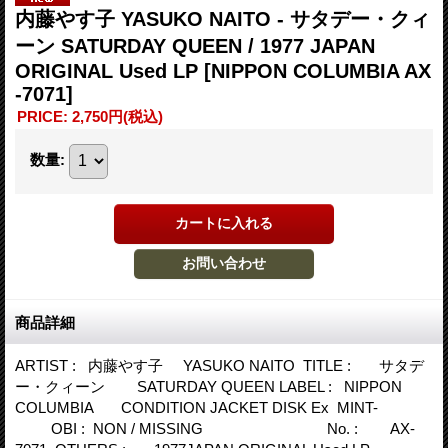
内藤やす子 YASUKO NAITO - サタデー・クィ
ーン SATURDAY QUEEN / 1977 JAPAN
ORIGINAL Used LP
[NIPPON COLUMBIA AX
-7071]
PRICE
:
2,750円
(税込)
数量
:
商品詳細
ARTIST : 内藤やす子 YASUKO NAITO TITLE : サタデ
ー・クィーン SATURDAY QUEEN LABEL : NIPPON
COLUMBIA CONDITION JACKET DISK Ex MINT-
OBI : NON / MISSING No. : AX-