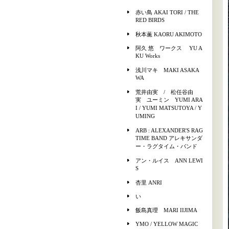
赤い鳥 AKAI TORI / THE
RED BIRDS
秋本薫 KAORU AKIMOTO
阿久 悠 ワークス YU A
KU Works
浅川マキ MAKI ASAKA
WA
荒井由実 / 松任谷由
実 ユーミン YUMI ARA
I / YUMI MATSUTOYA / Y
UMING
ARB : ALEXANDER'S RAG
TIME BAND アレキサンダ
ー・ラグタイム・バンド
アン・ルイス ANN LEWI
S
杏里 ANRI
い
飯島真理 MARI IIJIMA
YMO / YELLOW MAGIC