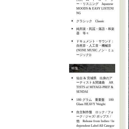
ー・リスニング Japanese
MOODS & EASY LISTENI
NG
クラシック Classic
純邦楽・民謡・落語・和楽
器 等々
ドキュメント・サウンド：
自然音・人工音・機械音
(NONE MUSIC ノン・ミュ
ージック))
特集
仙台 & 宮城県 出身のア
ーティスト＆関連曲 AR
TISTS of MIYAGI-PREF &
SENDAI
180 グラム 重量盤 180
Glam HEAVY Weight
自主制作盤 ロック / フォ
ーク / ジャズ/ ポップス /
他 Release from Indies / In
dependent Label All Categor