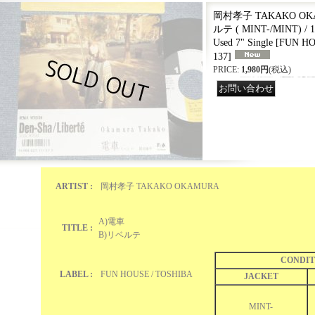
岡村孝子 TAKAKO OKA
ルテ ( MINT-/MINT) / 
Used 7" Single
[
FUN HO
137
]
PRICE
:
1,980円
(税込)
ARTIST :
岡村孝子 TAKAKO OKAMURA
A)電車
TITLE :
B)リベルテ
CONDIT
LABEL :
FUN HOUSE / TOSHIBA
JACKET
MINT-