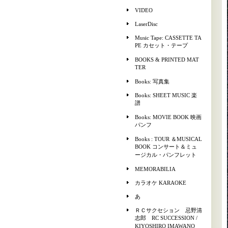
VIDEO
LaserDisc
Music Tape: CASSETTE TA
PE カセット・テープ
BOOKS & PRINTED MAT
TER
Books: 写真集
Books: SHEET MUSIC 楽
譜
Books: MOVIE BOOK 映画
パンフ
Books : TOUR ＆MUSICAL
BOOK コンサート＆ミュ
ージカル・パンフレット
MEMORABILIA
カラオケ KARAOKE
あ
ＲＣサクセション 忌野清
志郎 RC SUCCESSION /
KIYOSHIRO IMAWANO