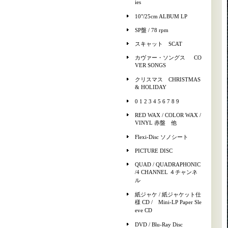
ies
10"/25cm ALBUM LP
SP盤 / 78 rpm
スキャット SCAT
カヴァー・ソングス CO
VER SONGS
クリスマス CHRISTMAS
& HOLIDAY
0 1 2 3 4 5 6 7 8 9
RED WAX / COLOR WAX /
VINYL 赤盤 他
Flexi-Disc ソノシート
PICTURE DISC
QUAD / QUADRAPHONIC
/4 CHANNEL ４チャンネ
ル
紙ジャケ / 紙ジャケット仕
様 CD / Mini-LP Paper Sle
eve CD
DVD / Blu-Ray Disc