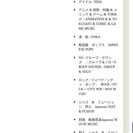
アイドル / IDOL
アニメ & 怪獣・特撮 & コ
ミック & ゲーム & 子供向
け：ANIMATION & & TO
KUSATU & COMIC & GA
ME MUSIC
演 歌 / ENKA
歌謡曲 ポップス JAPAN
ESE POPS
GS / グループ・サウン
ズ ：グループ＆ソロ / G
ROUP SOUNDS : GROUP
& SOLO
ロック / フォーク / シテ
ィ・ポップ : ROCK / FO
LK / / CITY POP / NEW M
USIC
ジャズ & フュージョ
ン 邦人 Japanese JAZZ
& FUSION
邦画 映画音楽Japanese M
OVIE MUSIC
邦人 ムード & イージ