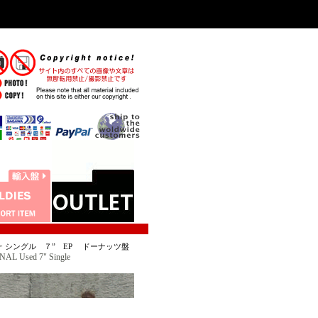
>
シングル ７” EP ドーナッツ盤
 Used 7" Single