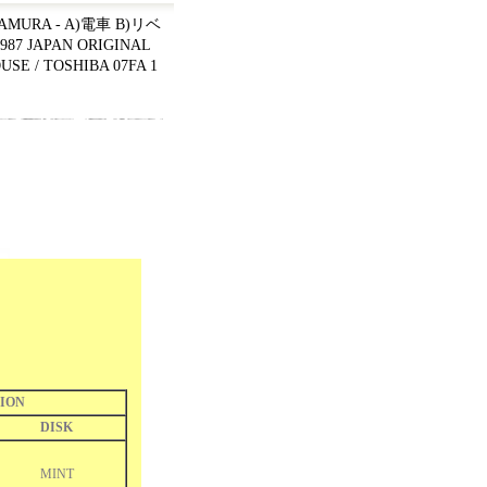
MURA - A)電車 B)リベ
1987 JAPAN ORIGINAL
USE / TOSHIBA 07FA 1
ION
DISK
MINT