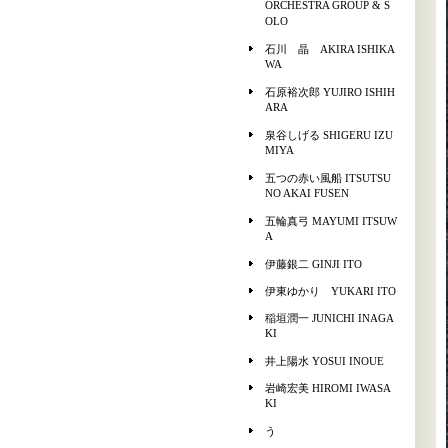
ORCHESTRA GROUP & S
OLO
石川 晶 AKIRA ISHIKA
WA
石原裕次郎 YUJIRO ISHIH
ARA
泉谷しげる SHIGERU IZU
MIYA
五つの赤い風船 ITSUTSU
NO AKAI FUSEN
五輪真弓 MAYUMI ITSUW
A
伊藤銀二 GINJI ITO
伊東ゆかり YUKARI ITO
稲垣潤一 JUNICHI INAGA
KI
井上陽水 YOSUI INOUE
岩崎宏美 HIROMI IWASA
KI
う