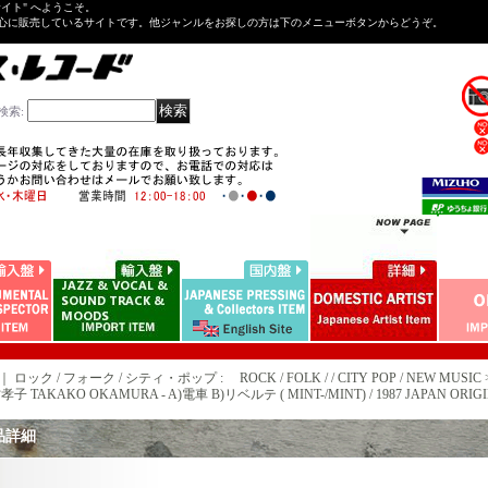
Tサイト" へようこそ。
心に販売しているサイトです。他ジャンルをお探しの方は下のメニューボタンからどうぞ。
検索
:
｜ ロック / フォーク / シティ・ポップ : ROCK / FOLK / / CITY POP / NEW MUSIC 
子 TAKAKO OKAMURA - A)電車 B)リベルテ ( MINT-/MINT) / 1987 JAPAN ORIGINAL
品詳細