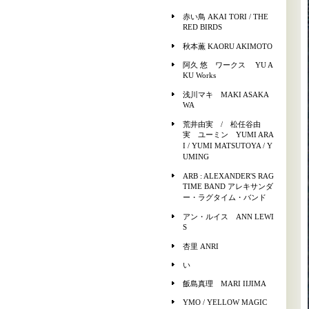
赤い鳥 AKAI TORI / THE
RED BIRDS
秋本薫 KAORU AKIMOTO
阿久 悠 ワークス YU A
KU Works
浅川マキ MAKI ASAKA
WA
荒井由実 / 松任谷由
実 ユーミン YUMI ARA
I / YUMI MATSUTOYA / Y
UMING
ARB : ALEXANDER'S RAG
TIME BAND アレキサンダ
ー・ラグタイム・バンド
アン・ルイス ANN LEWI
S
杏里 ANRI
い
飯島真理 MARI IIJIMA
YMO / YELLOW MAGIC