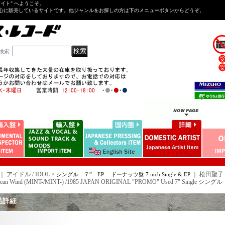
Tサイト" へようこそ。
心に販売しているサイトです。他ジャンルをお探しの方は下のメニューボタンからどうぞ。
検索
:
｜ アイドル / IDOL >
｜
松田聖子 S
シングル ７” EP ドーナッツ盤 7 inch Single & EP
bean Wind (MINT-/MINT-) /1985 JAPAN ORIGINAL "PROMO" Used 7" Single シングル
品詳細