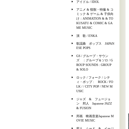
アイドル / IDOL
アニメ & 怪獣・特撮 & コ
ミック & ゲーム & 子供向
け：ANIMATION & & TO
KUSATU & COMIC & GA
ME MUSIC
演 歌 / ENKA
歌謡曲 ポップス JAPAN
ESE POPS
GS / グループ・サウン
ズ ：グループ＆ソロ / G
ROUP SOUNDS : GROUP
& SOLO
ロック / フォーク / シテ
ィ・ポップ : ROCK / FO
LK / / CITY POP / NEW M
USIC
ジャズ & フュージョ
ン 邦人 Japanese JAZZ
& FUSION
邦画 映画音楽Japanese M
OVIE MUSIC
邦人 ムード & イージ