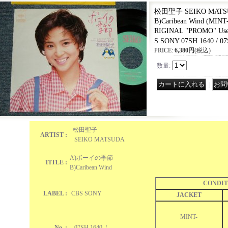
松田聖子 SEIKO MAT
B)Caribean Wind (MINT
RIGINAL "PROMO" Us
S SONY 07SH 1640 / 07
PRICE
:
6,380円
(税込)
数量
:
｜
松田聖子
ARTIST :
SEIKO MATSUDA
A)ボーイの季節
TITLE :
B)Caribean Wind
CONDIT
LABEL :
CBS SONY
JACKET
MINT-
No. :
07SH 1640 /