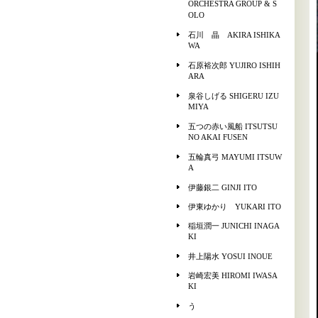
ORCHESTRA GROUP & S
OLO
石川 晶 AKIRA ISHIKA
WA
石原裕次郎 YUJIRO ISHIH
ARA
泉谷しげる SHIGERU IZU
MIYA
五つの赤い風船 ITSUTSU
NO AKAI FUSEN
五輪真弓 MAYUMI ITSUW
A
伊藤銀二 GINJI ITO
伊東ゆかり YUKARI ITO
稲垣潤一 JUNICHI INAGA
KI
井上陽水 YOSUI INOUE
岩崎宏美 HIROMI IWASA
KI
う