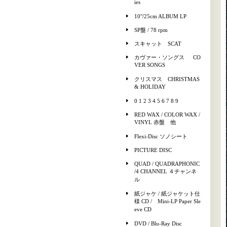
ies
10"/25cm ALBUM LP
SP盤 / 78 rpm
スキャット SCAT
カヴァー・ソングス CO
VER SONGS
クリスマス CHRISTMAS
& HOLIDAY
0 1 2 3 4 5 6 7 8 9
RED WAX / COLOR WAX /
VINYL 赤盤 他
Flexi-Disc ソノシート
PICTURE DISC
QUAD / QUADRAPHONIC
/4 CHANNEL ４チャンネ
ル
紙ジャケ / 紙ジャケット仕
様 CD / Mini-LP Paper Sle
eve CD
DVD / Blu-Ray Disc