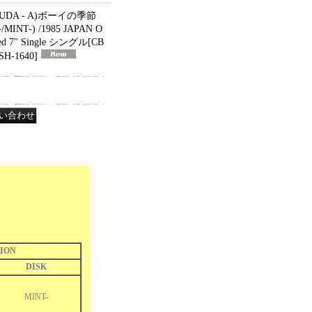
SUDA - A)ボーイの季節
-/MINT-) /1985 JAPAN O
ed 7" Single シングル
[
CB
SH-1640
]
ION
DISK
MINT-