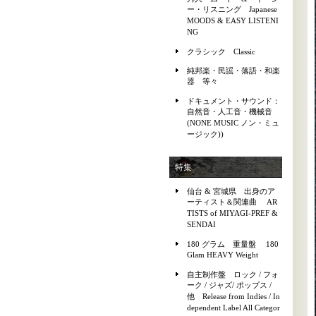
ー・リスニング Japanese
MOODS & EASY LISTENI
NG
クラシック Classic
純邦楽・民謡・落語・和楽
器 等々
ドキュメント・サウンド：
自然音・人工音・機械音
(NONE MUSIC ノン・ミュ
ージック))
特集
仙台 & 宮城県 出身のア
ーティスト＆関連曲 AR
TISTS of MIYAGI-PREF &
SENDAI
180 グラム 重量盤 180
Glam HEAVY Weight
自主制作盤 ロック / フォ
ーク / ジャズ/ ポップス /
他 Release from Indies / In
dependent Label All Categor