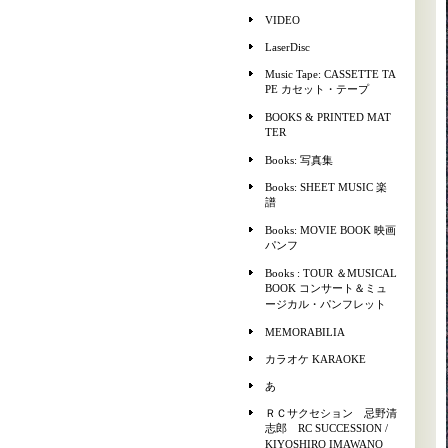
VIDEO
LaserDisc
Music Tape: CASSETTE TA
PE カセット・テープ
BOOKS & PRINTED MAT
TER
Books: 写真集
Books: SHEET MUSIC 楽
譜
Books: MOVIE BOOK 映画
パンフ
Books : TOUR ＆MUSICAL
BOOK コンサート＆ミュ
ージカル・パンフレット
MEMORABILIA
カラオケ KARAOKE
あ
ＲＣサクセション 忌野清
志郎 RC SUCCESSION /
KIYOSHIRO IMAWANO