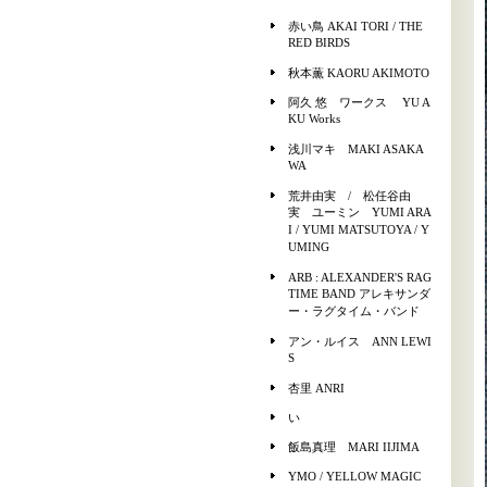
赤い鳥 AKAI TORI / THE
RED BIRDS
秋本薫 KAORU AKIMOTO
阿久 悠 ワークス YU A
KU Works
浅川マキ MAKI ASAKA
WA
荒井由実 / 松任谷由
実 ユーミン YUMI ARA
I / YUMI MATSUTOYA / Y
UMING
ARB : ALEXANDER'S RAG
TIME BAND アレキサンダ
ー・ラグタイム・バンド
アン・ルイス ANN LEWI
S
杏里 ANRI
い
飯島真理 MARI IIJIMA
YMO / YELLOW MAGIC