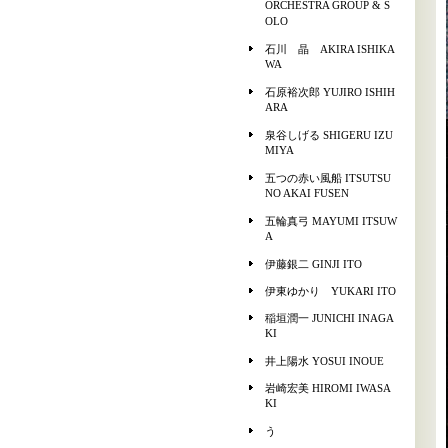
ORCHESTRA GROUP & S
OLO
石川 晶 AKIRA ISHIKA
WA
石原裕次郎 YUJIRO ISHIH
ARA
泉谷しげる SHIGERU IZU
MIYA
五つの赤い風船 ITSUTSU
NO AKAI FUSEN
五輪真弓 MAYUMI ITSUW
A
伊藤銀二 GINJI ITO
伊東ゆかり YUKARI ITO
稲垣潤一 JUNICHI INAGA
KI
井上陽水 YOSUI INOUE
岩崎宏美 HIROMI IWASA
KI
う