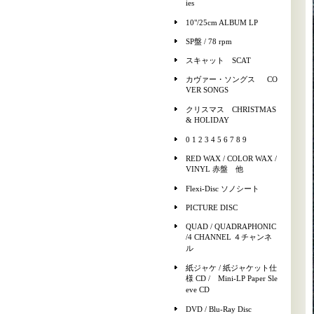
ies
10"/25cm ALBUM LP
SP盤 / 78 rpm
スキャット SCAT
カヴァー・ソングス CO
VER SONGS
クリスマス CHRISTMAS
& HOLIDAY
0 1 2 3 4 5 6 7 8 9
RED WAX / COLOR WAX /
VINYL 赤盤 他
Flexi-Disc ソノシート
PICTURE DISC
QUAD / QUADRAPHONIC
/4 CHANNEL ４チャンネ
ル
紙ジャケ / 紙ジャケット仕
様 CD / Mini-LP Paper Sle
eve CD
DVD / Blu-Ray Disc