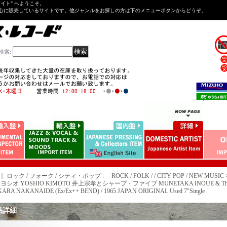
Tサイト" へようこそ。
心に販売しているサイトです。他ジャンルをお探しの方は下のメニューボタンからどうぞ。
検索
:
｜ ロック / フォーク / シティ・ポップ : ROCK / FOLK / / CITY POP / NEW MUSIC 
ヨシオ YOSHIO KIMOTO 井上宗孝とシャープ・ファイブ MUNETAKA INOUE & The 
RA NAKANAIDE (Ex/Ex++ BEND) / 1965 JAPAN ORIGINAL Used 7"Single
品詳細