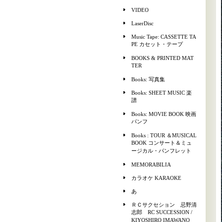
VIDEO
LaserDisc
Music Tape: CASSETTE TA
PE カセット・テープ
BOOKS & PRINTED MAT
TER
Books: 写真集
Books: SHEET MUSIC 楽
譜
Books: MOVIE BOOK 映画
パンフ
Books : TOUR ＆MUSICAL
BOOK コンサート＆ミュ
ージカル・パンフレット
MEMORABILIA
カラオケ KARAOKE
あ
ＲＣサクセション 忌野清
志郎 RC SUCCESSION /
KIYOSHIRO IMAWANO