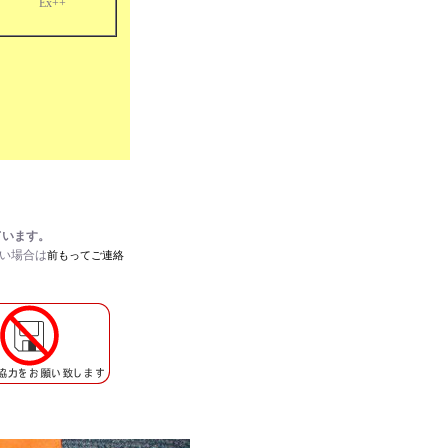
Ex++
ER
ています。
たい場合は
前もってご連絡