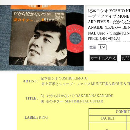
紀本ヨシオ YOSHIO 
ープ・ファイブ MUNETAK
ARP FIVE 5 - だか
ANAIDE (Ex/Ex++ BEND
NAL Used 7"Single
[
KIN
PRICE
:
4,400円
(税込)
数量
:
｜
紀本ヨシオ YOSHIO KIMOTO
ARTIST :
井上宗孝とシャープ・ファイブ MUNETAKA INOUE & The S
A) だから泣かないで DAKARA NAKANAIDE
TITLE :
B) 涙のギター SENTIMENTAL GUITAR
CONDIT
LABEL :
KING
JACKET