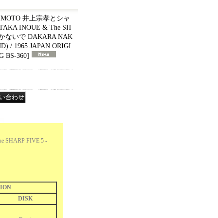
KIMOTO 井上宗孝とシャ
A INOUE & The SH
ら泣かないで DAKARA NAK
) / 1965 JAPAN ORIGI
G BS-360
]
HARP FIVE 5 -
ION
DISK