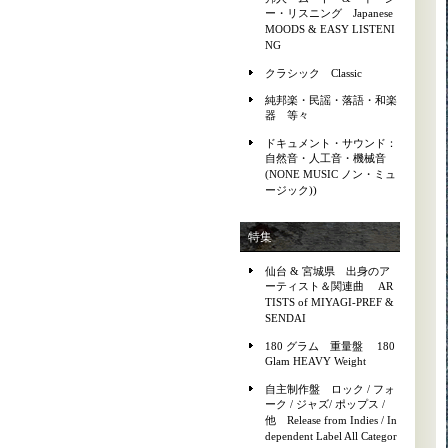
ー・リスニング Japanese
MOODS & EASY LISTENI
NG
クラシック Classic
純邦楽・民謡・落語・和楽
器 等々
ドキュメント・サウンド：
自然音・人工音・機械音
(NONE MUSIC ノン・ミュ
ージック))
特集
仙台 & 宮城県 出身のア
ーティスト＆関連曲 AR
TISTS of MIYAGI-PREF &
SENDAI
180 グラム 重量盤 180
Glam HEAVY Weight
自主制作盤 ロック / フォ
ーク / ジャズ/ ポップス /
他 Release from Indies / In
dependent Label All Categor