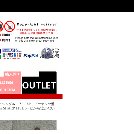
>
シングル ７” EP ドーナッツ盤
SHARP FIVE 5 - だから泣かない