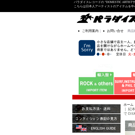
パラダイスレコードの "DOMESTIC ARTIS
こちらは日本人アーティストのアイテムを中
ご利用案内
｜
お問い合せ
商品
ホーム
｜
紀本
で DAKA
商