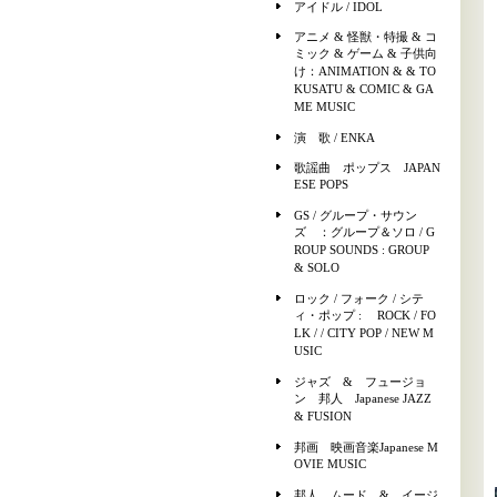
アイドル / IDOL
アニメ & 怪獣・特撮 & コ
ミック & ゲーム & 子供向
け：ANIMATION & & TO
KUSATU & COMIC & GA
ME MUSIC
演 歌 / ENKA
歌謡曲 ポップス JAPAN
ESE POPS
GS / グループ・サウン
ズ ：グループ＆ソロ / G
ROUP SOUNDS : GROUP
& SOLO
ロック / フォーク / シテ
ィ・ポップ : ROCK / FO
LK / / CITY POP / NEW M
USIC
ジャズ & フュージョ
ン 邦人 Japanese JAZZ
& FUSION
邦画 映画音楽Japanese M
OVIE MUSIC
邦人 ムード & イージ