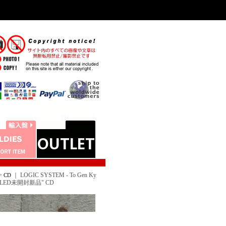
>
｜
LOGIC SYSTEM - To Gen Ky
CD
 SEALED未開封新品" CD