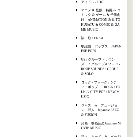
アイドル / IDOL
アニメ & 怪獣・特撮 & コ
ミック & ゲーム & 子供向
け：ANIMATION & & TO
KUSATU & COMIC & GA
ME MUSIC
演 歌 / ENKA
歌謡曲 ポップス JAPAN
ESE POPS
GS / グループ・サウン
ズ ：グループ＆ソロ / G
ROUP SOUNDS : GROUP
& SOLO
ロック / フォーク / シテ
ィ・ポップ : ROCK / FO
LK / / CITY POP / NEW M
USIC
ジャズ & フュージョ
ン 邦人 Japanese JAZZ
& FUSION
邦画 映画音楽Japanese M
OVIE MUSIC
邦人 ムード & イージ