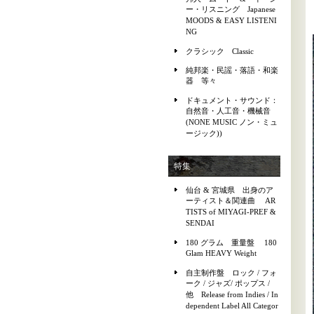
ー・リスニング Japanese
MOODS & EASY LISTENI
NG
クラシック Classic
純邦楽・民謡・落語・和楽
器 等々
ドキュメント・サウンド：
自然音・人工音・機械音
(NONE MUSIC ノン・ミュ
ージック))
特集
仙台 & 宮城県 出身のア
ーティスト＆関連曲 AR
TISTS of MIYAGI-PREF &
SENDAI
180 グラム 重量盤 180
Glam HEAVY Weight
自主制作盤 ロック / フォ
ーク / ジャズ/ ポップス /
他 Release from Indies / In
dependent Label All Categor