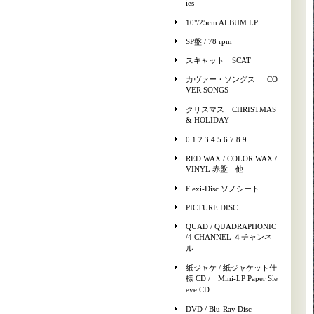
ies
10"/25cm ALBUM LP
SP盤 / 78 rpm
スキャット SCAT
カヴァー・ソングス CO
VER SONGS
クリスマス CHRISTMAS
& HOLIDAY
0 1 2 3 4 5 6 7 8 9
RED WAX / COLOR WAX /
VINYL 赤盤 他
Flexi-Disc ソノシート
PICTURE DISC
QUAD / QUADRAPHONIC
/4 CHANNEL ４チャンネ
ル
紙ジャケ / 紙ジャケット仕
様 CD / Mini-LP Paper Sle
eve CD
DVD / Blu-Ray Disc