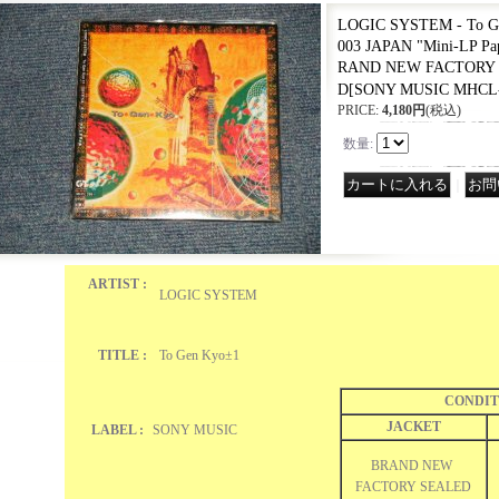
LOGIC SYSTEM - To Ge
003 JAPAN "Mini-LP P
RAND NEW FACTOR
D
[
SONY MUSIC MHCL
PRICE
:
4,180円
(税込)
数量
:
｜
ARTIST :
LOGIC SYSTEM
TITLE :
To Gen Kyo±1
CONDIT
JACKET
LABEL :
SONY MUSIC
BRAND NEW
FACTORY SEALED