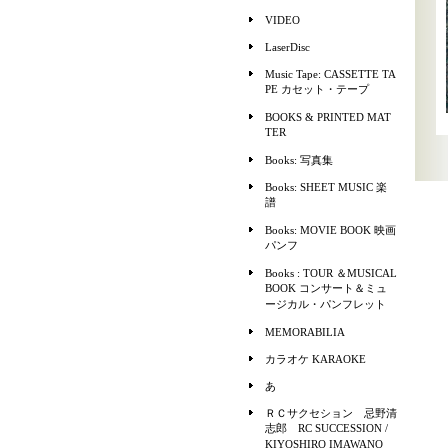
VIDEO
LaserDisc
Music Tape: CASSETTE TA
PE カセット・テープ
BOOKS & PRINTED MAT
TER
Books: 写真集
Books: SHEET MUSIC 楽
譜
Books: MOVIE BOOK 映画
パンフ
Books : TOUR ＆MUSICAL
BOOK コンサート＆ミュ
ージカル・パンフレット
MEMORABILIA
カラオケ KARAOKE
あ
ＲＣサクセション 忌野清
志郎 RC SUCCESSION /
KIYOSHIRO IMAWANO