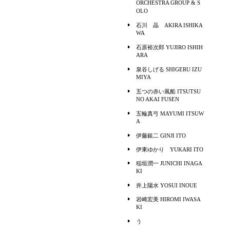
ORCHESTRA GROUP & S
OLO
石川 晶 AKIRA ISHIKA
WA
石原裕次郎 YUJIRO ISHIH
ARA
泉谷しげる SHIGERU IZU
MIYA
五つの赤い風船 ITSUTSU
NO AKAI FUSEN
五輪真弓 MAYUMI ITSUW
A
伊藤銀二 GINJI ITO
伊東ゆかり YUKARI ITO
稲垣潤一 JUNICHI INAGA
KI
井上陽水 YOSUI INOUE
岩崎宏美 HIROMI IWASA
KI
う