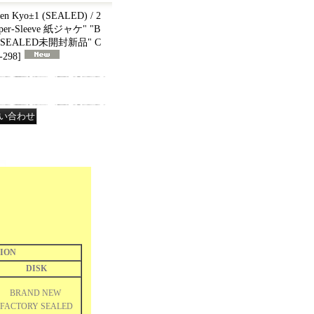
n Kyo±1 (SEALED) / 2
aper-Sleeve 紙ジャケ" "B
Y SEALED未開封新品" C
-298
]
ION
DISK
BRAND NEW
FACTORY SEALED