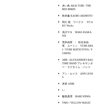
赤い鳥 AKAI TORI / THE
RED BIRDS
秋本薫 KAORU AKIMOTO
阿久 悠 ワークス YU A
KU Works
浅川マキ MAKI ASAKA
WA
荒井由実 / 松任谷由
実 ユーミン YUMI ARA
I / YUMI MATSUTOYA / Y
UMING
ARB : ALEXANDER'S RAG
TIME BAND アレキサンダ
ー・ラグタイム・バンド
アン・ルイス ANN LEWI
S
杏里 ANRI
い
飯島真理 MARI IIJIMA
YMO / YELLOW MAGIC