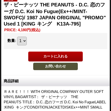
ザ・ピーナッツ THE PEANUTS - D.C. 恋のフ
ーガ D.C. Koi No Fugue(Ex++/MINT-
SWOFC)/ 1987 JAPAN ORIGINAL "PROMO"
Used 1
[KING キング K13A-795]
PRICE
:
4,180円
(税込)
数量
:
商品詳細
ＲＡＲＥ！！！ WITH ORIGINAL COMPANY OUTER SOFT
VINYL BAGARTIST : ザ・ピーナッツ THE
PEANUTS TITLE : D.C. 恋のフーガ D.C. Koi No FugueLABEL
:KING キングCONDITIONJACKETDISKEx++MINT SMALL