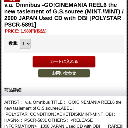
v.a. Omnibus -GO!CINEMANIA REEL6 the
new tasiement of G.S.souree (MINT-/MINT) /
2000 JAPAN Used CD with OBI
[POLYSTAR
PSCR-5891]
PRICE
:
1,980円
(税込)
数量
:
商品詳細
ARTIST : v.a. Omnibus TITLE : GO!CINEMANIA REEL6 the
new tasiement of G.S.soureeLABEL :
POLYSTAR CONDITIONJACKETDISKMINT-MINT OBI :
HASNo. : PSCR-5891 OTHERS : <RELEASE
INFORMATION> 1998 JAPAN Used CD with OBI RARE!!!