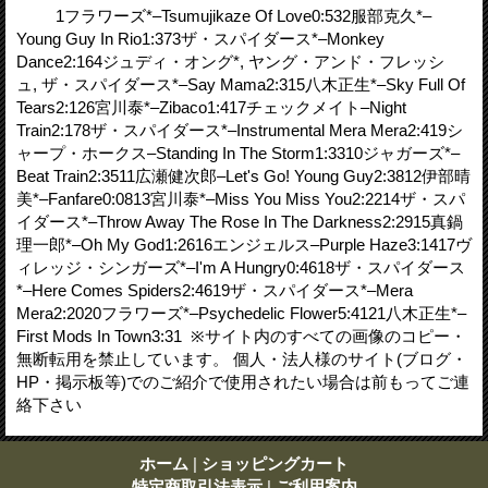
1フラワーズ*–Tsumujikaze Of Love0:532服部克久*–
Young Guy In Rio1:373ザ・スパイダース*–Monkey
Dance2:164ジュディ・オング*, ヤング・アンド・フレッシ
ュ, ザ・スパイダース*–Say Mama2:315八木正生*–Sky Full Of
Tears2:126宮川泰*–Zibaco1:417チェックメイト–Night
Train2:178ザ・スパイダース*–Instrumental Mera Mera2:419シ
ャープ・ホークス–Standing In The Storm1:3310ジャガーズ*–
Beat Train2:3511広瀬健次郎–Let's Go! Young Guy2:3812伊部晴
美*–Fanfare0:0813宮川泰*–Miss You Miss You2:2214ザ・スパ
イダース*–Throw Away The Rose In The Darkness2:2915真鍋
理一郎*–Oh My God1:2616エンジェルス–Purple Haze3:1417ヴ
ィレッジ・シンガーズ*–I'm A Hungry0:4618ザ・スパイダース
*–Here Comes Spiders2:4619ザ・スパイダース*–Mera
Mera2:2020フラワーズ*–Psychedelic Flower5:4121八木正生*–
First Mods In Town3:31 ※サイト内のすべての画像のコピー・
無断転用を禁止しています。 個人・法人様のサイト(ブログ・
HP・掲示板等)でのご紹介で使用されたい場合は前もってご連
絡下さい
ホーム
|
ショッピングカート
特定商取引法表示
|
ご利用案内