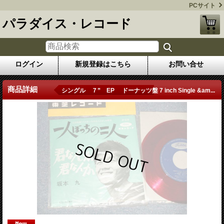
PCサイト
パラダイス・レコード
ログイン
新規登録はこちら
お問い合せ
商品詳細
シングル ７” EP ドーナッツ盤 7 inch Single &am...