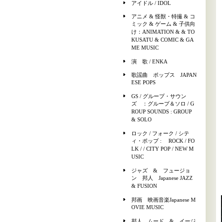
アイドル / IDOL
アニメ & 怪獣・特撮 & コ
ミック & ゲーム & 子供向
け：ANIMATION & & TO
KUSATU & COMIC & GA
ME MUSIC
演 歌 / ENKA
歌謡曲 ポップス JAPAN
ESE POPS
GS / グループ・サウン
ズ ：グループ＆ソロ / G
ROUP SOUNDS : GROUP
& SOLO
ロック / フォーク / シテ
ィ・ポップ : ROCK / FO
LK / / CITY POP / NEW M
USIC
ジャズ & フュージョ
ン 邦人 Japanese JAZZ
& FUSION
邦画 映画音楽Japanese M
OVIE MUSIC
邦人 ムード & イージ