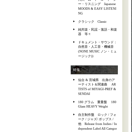
ー・リスニング Japanese
MOODS & EASY LISTENI
NG
クラシック Classic
純邦楽・民謡・落語・和楽
器 等々
ドキュメント・サウンド：
自然音・人工音・機械音
(NONE MUSIC ノン・ミュ
ージック))
特集
仙台 & 宮城県 出身のア
ーティスト＆関連曲 AR
TISTS of MIYAGI-PREF &
SENDAI
180 グラム 重量盤 180
Glam HEAVY Weight
自主制作盤 ロック / フォ
ーク / ジャズ/ ポップス /
他 Release from Indies / In
dependent Label All Categor