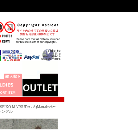
IKO MATSUDA - A)Marrakech〜
e シングル