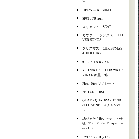
ies
10"/25cm ALBUM LP
SP盤 / 78 rpm
スキャット SCAT
カヴァー・ソングス CO
VER SONGS
クリスマス CHRISTMAS
& HOLIDAY
0 1 2 3 4 5 6 7 8 9
RED WAX / COLOR WAX /
VINYL 赤盤 他
Flexi-Disc ソノシート
PICTURE DISC
QUAD / QUADRAPHONIC
/4 CHANNEL ４チャンネ
ル
紙ジャケ / 紙ジャケット仕
様 CD / Mini-LP Paper Sle
eve CD
DVD / Blu-Ray Disc