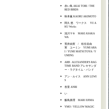
赤い鳥 AKAI TORI / THE
RED BIRDS
秋本薫 KAORU AKIMOTO
阿久 悠 ワークス YU A
KU Works
浅川マキ MAKI ASAKA
WA
荒井由実 / 松任谷由
実 ユーミン YUMI ARA
I / YUMI MATSUTOYA / Y
UMING
ARB : ALEXANDER'S RAG
TIME BAND アレキサンダ
ー・ラグタイム・バンド
アン・ルイス ANN LEWI
S
杏里 ANRI
い
飯島真理 MARI IIJIMA
YMO / YELLOW MAGIC