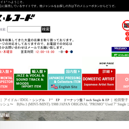
Tサイト" へようこそ。
心に販売しているサイトです。他ジャンルをお探しの方は下のメニューボタンからどうぞ。
検索
:
｜ アイドル / IDOL >
｜
松田聖子 SE
シングル ７” EP ドーナッツ盤 7 inch Single & EP
ュ〜 B)No.1 (MINT-/MINT) /1988 JAPAN ORIGINAL "PROMO" Used 7" Singl
品詳細