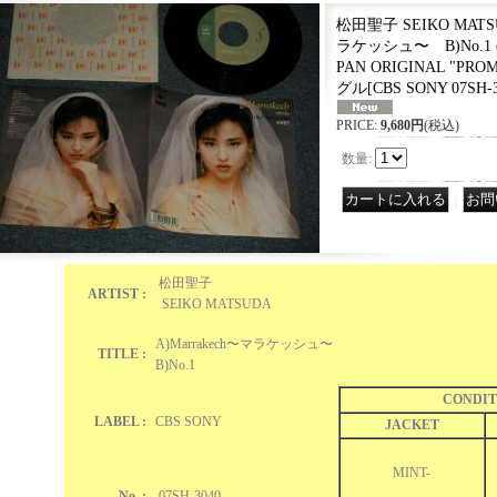
松田聖子 SEIKO MATSUD
ラケッシュ〜 B)No.1 (MI
PAN ORIGINAL "PROMO
グル
[
CBS SONY 07SH-30
PRICE
:
9,680円
(税込)
数量
:
｜
松田聖子
ARTIST :
SEIKO MATSUDA
A)Marrakech〜マラケッシュ〜
TITLE :
B)No.1
CONDIT
LABEL :
CBS SONY
JACKET
MINT-
No. :
07SH-3040