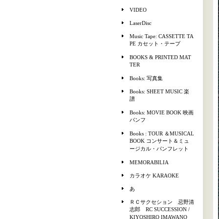
VIDEO
LaserDisc
Music Tape: CASSETTE TA
PE カセット・テープ
BOOKS & PRINTED MAT
TER
Books: 写真集
Books: SHEET MUSIC 楽
譜
Books: MOVIE BOOK 映画
パンフ
Books : TOUR ＆MUSICAL
BOOK コンサート＆ミュ
ージカル・パンフレット
MEMORABILIA
カラオケ KARAOKE
あ
ＲＣサクセション 忌野清
志郎 RC SUCCESSION /
KIYOSHIRO IMAWANO