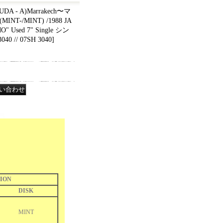
A - A)Marrakech〜マ
NT-/MINT) /1988 JA
" Used 7" Single シン
40 // 07SH 3040
]
ION
DISK
MINT