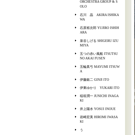
ORCHESTRA GROUP & S
OLO
石川 晶 AKIRA ISHIKA
WA
石原裕次郎 YUJIRO ISHIH
ARA
泉谷しげる SHIGERU IZU
MIYA
五つの赤い風船 ITSUTSU
NO AKAI FUSEN
五輪真弓 MAYUMI ITSUW
A
伊藤銀二 GINJI ITO
伊東ゆかり YUKARI ITO
稲垣潤一 JUNICHI INAGA
KI
井上陽水 YOSUI INOUE
岩崎宏美 HIROMI IWASA
KI
う