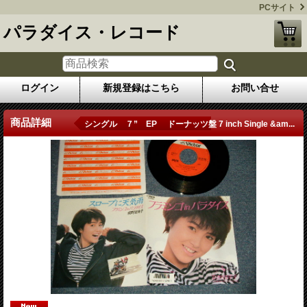
PCサイト
パラダイス・レコード
ログイン
新規登録はこちら
お問い合せ
商品詳細
シングル ７” EP ドーナッツ盤 7 inch Single &am...