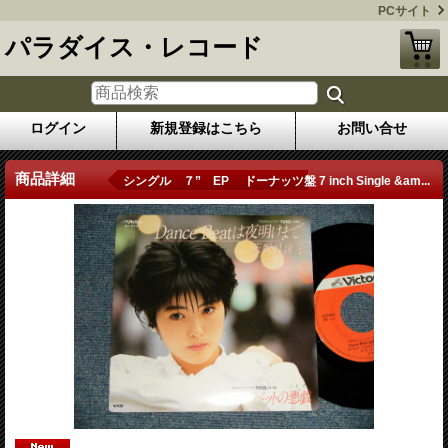
PCサイト
パラダイス・レコード
ログイン
新規登録はこちら
お問い合せ
商品詳細
シングル ７” EP ドーナッツ盤 7 inch Single &am...