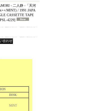
MORI - 二人静 -「天河
MINT) / 1991 JAPA
NGLE CASSETTE TAPE
SL-4229
]
ION
DISK
MINT