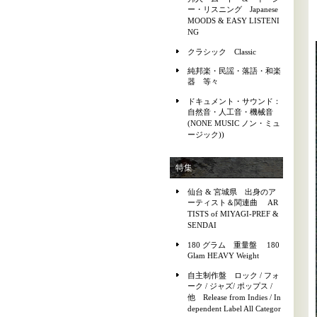
ー・リスニング Japanese
MOODS & EASY LISTENI
NG
クラシック Classic
純邦楽・民謡・落語・和楽
器 等々
ドキュメント・サウンド：
自然音・人工音・機械音
(NONE MUSIC ノン・ミュ
ージック))
特集
仙台 & 宮城県 出身のア
ーティスト＆関連曲 AR
TISTS of MIYAGI-PREF &
SENDAI
180 グラム 重量盤 180
Glam HEAVY Weight
自主制作盤 ロック / フォ
ーク / ジャズ/ ポップス /
他 Release from Indies / In
dependent Label All Categor