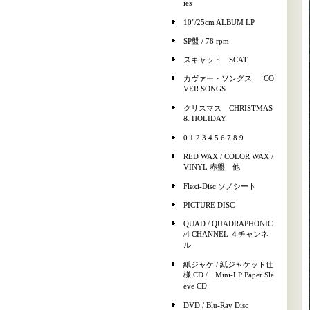
ies
10"/25cm ALBUM LP
SP盤 / 78 rpm
スキャット SCAT
カヴァー・ソングス CO
VER SONGS
クリスマス CHRISTMAS
& HOLIDAY
0 1 2 3 4 5 6 7 8 9
RED WAX / COLOR WAX /
VINYL 赤盤 他
Flexi-Disc ソノシート
PICTURE DISC
QUAD / QUADRAPHONIC
/4 CHANNEL ４チャンネ
ル
紙ジャケ / 紙ジャケット仕
様 CD / Mini-LP Paper Sle
eve CD
DVD / Blu-Ray Disc