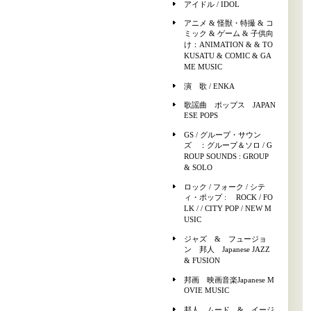
アイドル / IDOL
アニメ & 怪獣・特撮 & コ
ミック & ゲーム & 子供向
け：ANIMATION & & TO
KUSATU & COMIC & GA
ME MUSIC
演 歌 / ENKA
歌謡曲 ポップス JAPAN
ESE POPS
GS / グループ・サウン
ズ ：グループ＆ソロ / G
ROUP SOUNDS : GROUP
& SOLO
ロック / フォーク / シテ
ィ・ポップ : ROCK / FO
LK / / CITY POP / NEW M
USIC
ジャズ & フュージョ
ン 邦人 Japanese JAZZ
& FUSION
邦画 映画音楽Japanese M
OVIE MUSIC
邦人 ムード & イージ