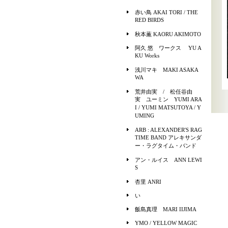
赤い鳥 AKAI TORI / THE
RED BIRDS
秋本薫 KAORU AKIMOTO
阿久 悠 ワークス YU A
KU Works
浅川マキ MAKI ASAKA
WA
荒井由実 / 松任谷由
実 ユーミン YUMI ARA
I / YUMI MATSUTOYA / Y
UMING
ARB : ALEXANDER'S RAG
TIME BAND アレキサンダ
ー・ラグタイム・バンド
アン・ルイス ANN LEWI
S
杏里 ANRI
い
飯島真理 MARI IIJIMA
YMO / YELLOW MAGIC