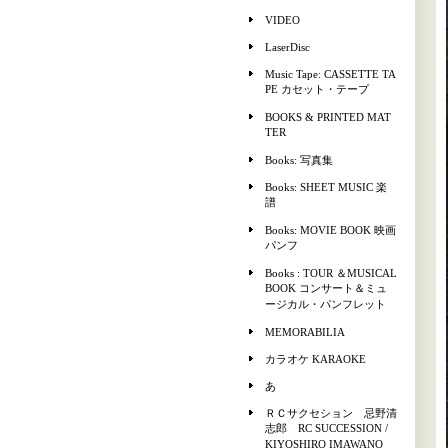
VIDEO
LaserDisc
Music Tape: CASSETTE TA
PE カセット・テープ
BOOKS & PRINTED MAT
TER
Books: 写真集
Books: SHEET MUSIC 楽
譜
Books: MOVIE BOOK 映画
パンフ
Books : TOUR ＆MUSICAL
BOOK コンサート＆ミュ
ージカル・パンフレット
MEMORABILIA
カラオケ KARAOKE
あ
ＲＣサクセション 忌野清
志郎 RC SUCCESSION /
KIYOSHIRO IMAWANO