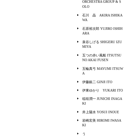
ORCHESTRA GROUP & S
OLO
石川 晶 AKIRA ISHIKA
WA
石原裕次郎 YUJIRO ISHIH
ARA
泉谷しげる SHIGERU IZU
MIYA
五つの赤い風船 ITSUTSU
NO AKAI FUSEN
五輪真弓 MAYUMI ITSUW
A
伊藤銀二 GINJI ITO
伊東ゆかり YUKARI ITO
稲垣潤一 JUNICHI INAGA
KI
井上陽水 YOSUI INOUE
岩崎宏美 HIROMI IWASA
KI
う