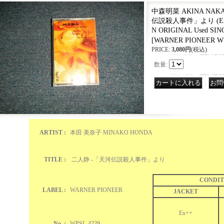
中森明菜 AKINA NAKA
伝説殺人事件」より (Ex++/
N ORIGINAL Used SI
[
WARNER PIONEER WP
PRICE
:
3,080円
(税込)
数量
:
｜
ARTIST :
本田 美奈子 MINAKO HONDA
TITLE :
二人静 -「天河伝説殺人事件」より
CONDIT
LABEL :
WARNER PIONEER
JACKET
Ex++
No. :
WPSL-4229