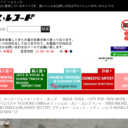
Tサイト" へようこそ。
心に販売しているサイトです。他ジャンルをお探しの方は下のメニューボタンからどうぞ。
検索
:
｜ ロック / フォーク / シティ・ポップ : ROCK / FOLK / / CITY POP / NEW MUSIC 
バユウスケ YUUSUKE CHIBA of ミッシェル・ガン・エレファント THEE MICHELLE
KI TERUI of BLANKEY JET CITY ブランキー・ジェット・シティ - バニラ BANILLA (NEW
D NEW" 12"
品詳細