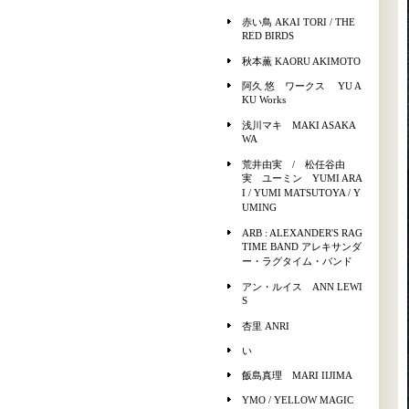
赤い鳥 AKAI TORI / THE
RED BIRDS
秋本薫 KAORU AKIMOTO
阿久 悠 ワークス YU A
KU Works
浅川マキ MAKI ASAKA
WA
荒井由実 / 松任谷由
実 ユーミン YUMI ARA
I / YUMI MATSUTOYA / Y
UMING
ARB : ALEXANDER'S RAG
TIME BAND アレキサンダ
ー・ラグタイム・バンド
アン・ルイス ANN LEWI
S
杏里 ANRI
い
飯島真理 MARI IIJIMA
YMO / YELLOW MAGIC