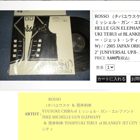
ROSSO （チバユウスケ Y
ミッシェル・ガン・エレフ
HELLE GUN ELEPHA
UKI TERUI of BLAN
ー・ジェット・シティ - バ
W) / / 2005 JAPAN O
2"
[
UNIVERSAL UPJI-.
PRICE
:
9,680円
(税込)
数量
:
｜
ROSSO
（チバユウスケ
& 照井利幸
YUUSUKE CHIBA of ミッシェル・ガン・エレファント
ARTIST :
THEE MICHELLE GUN ELEPHANT
& 照井利幸 TOSHIYUKI TERUI of BLANKEY JET 
シティ