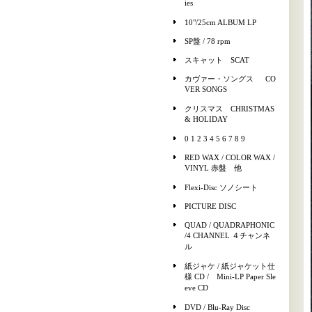
ies
10"/25cm ALBUM LP
SP盤 / 78 rpm
スキャット SCAT
カヴァー・ソングス CO
VER SONGS
クリスマス CHRISTMAS
& HOLIDAY
0 1 2 3 4 5 6 7 8 9
RED WAX / COLOR WAX /
VINYL 赤盤 他
Flexi-Disc ソノシート
PICTURE DISC
QUAD / QUADRAPHONIC
/4 CHANNEL ４チャンネ
ル
紙ジャケ / 紙ジャケット仕
様 CD / Mini-LP Paper Sle
eve CD
DVD / Blu-Ray Disc