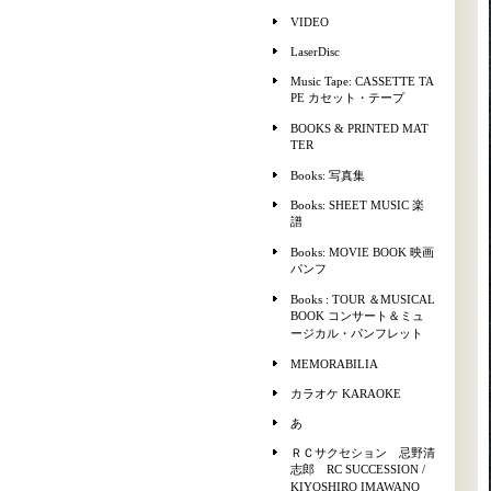
VIDEO
LaserDisc
Music Tape: CASSETTE TA
PE カセット・テープ
BOOKS & PRINTED MAT
TER
Books: 写真集
Books: SHEET MUSIC 楽
譜
Books: MOVIE BOOK 映画
パンフ
Books : TOUR ＆MUSICAL
BOOK コンサート＆ミュ
ージカル・パンフレット
MEMORABILIA
カラオケ KARAOKE
あ
ＲＣサクセション 忌野清
志郎 RC SUCCESSION /
KIYOSHIRO IMAWANO