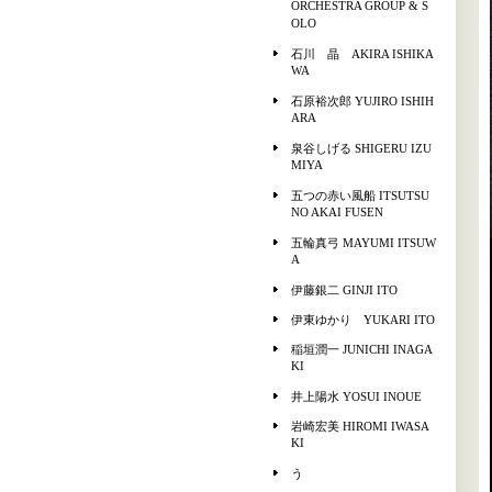
ORCHESTRA GROUP & S
OLO
石川 晶 AKIRA ISHIKA
WA
石原裕次郎 YUJIRO ISHIH
ARA
泉谷しげる SHIGERU IZU
MIYA
五つの赤い風船 ITSUTSU
NO AKAI FUSEN
五輪真弓 MAYUMI ITSUW
A
伊藤銀二 GINJI ITO
伊東ゆかり YUKARI ITO
稲垣潤一 JUNICHI INAGA
KI
井上陽水 YOSUI INOUE
岩崎宏美 HIROMI IWASA
KI
う