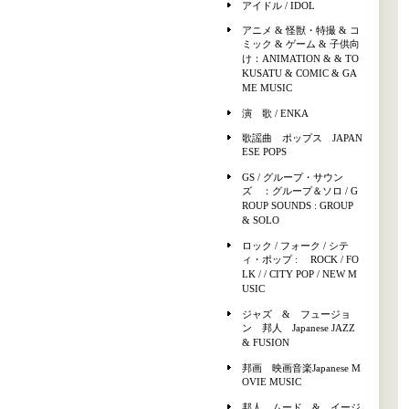
アイドル / IDOL
アニメ & 怪獣・特撮 & コ
ミック & ゲーム & 子供向
け：ANIMATION & & TO
KUSATU & COMIC & GA
ME MUSIC
演 歌 / ENKA
歌謡曲 ポップス JAPAN
ESE POPS
GS / グループ・サウン
ズ ：グループ＆ソロ / G
ROUP SOUNDS : GROUP
& SOLO
ロック / フォーク / シテ
ィ・ポップ : ROCK / FO
LK / / CITY POP / NEW M
USIC
ジャズ & フュージョ
ン 邦人 Japanese JAZZ
& FUSION
邦画 映画音楽Japanese M
OVIE MUSIC
邦人 ムード & イージ