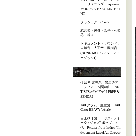
ー・リスニング Japanese
MOODS & EASY LISTENI
NG
クラシック Classic
純邦楽・民謡・落語・和楽
器 等々
ドキュメント・サウンド：
自然音・人工音・機械音
(NONE MUSIC ノン・ミュ
ージック))
特集
仙台 & 宮城県 出身のア
ーティスト＆関連曲 AR
TISTS of MIYAGI-PREF &
SENDAI
180 グラム 重量盤 180
Glam HEAVY Weight
自主制作盤 ロック / フォ
ーク / ジャズ/ ポップス /
他 Release from Indies / In
dependent Label All Categor