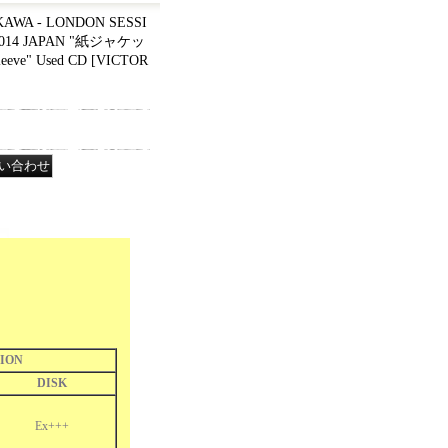
WA - LONDON SESSI
 2014 JAPAN "紙ジャケッ
eeve" Used CD
[
VICTOR
ION
DISK
Ex+++