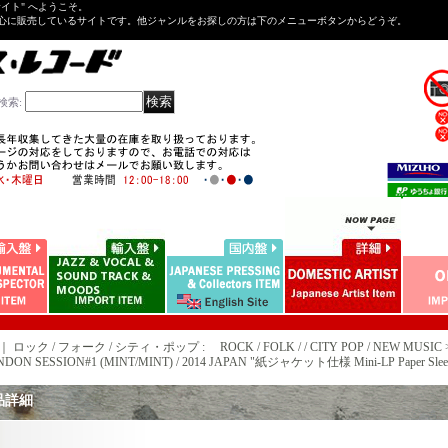
Tサイト" へようこそ。
心に販売しているサイトです。他ジャンルをお探しの方は下のメニューボタンからどうぞ。
検索
:
｜ ロック / フォーク / シティ・ポップ : ROCK / FOLK / / CITY POP / NEW MUSIC 
ONDON SESSION#1 (MINT/MINT) / 2014 JAPAN "紙ジャケット仕様 Mini-LP Paper Sleev
品詳細