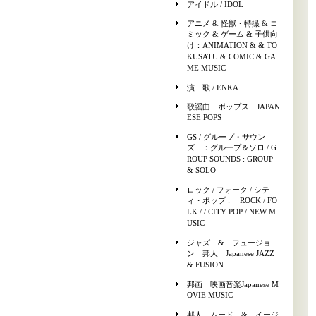
アイドル / IDOL
アニメ & 怪獣・特撮 & コ
ミック & ゲーム & 子供向
け：ANIMATION & & TO
KUSATU & COMIC & GA
ME MUSIC
演 歌 / ENKA
歌謡曲 ポップス JAPAN
ESE POPS
GS / グループ・サウン
ズ ：グループ＆ソロ / G
ROUP SOUNDS : GROUP
& SOLO
ロック / フォーク / シテ
ィ・ポップ : ROCK / FO
LK / / CITY POP / NEW M
USIC
ジャズ & フュージョ
ン 邦人 Japanese JAZZ
& FUSION
邦画 映画音楽Japanese M
OVIE MUSIC
邦人 ムード & イージ