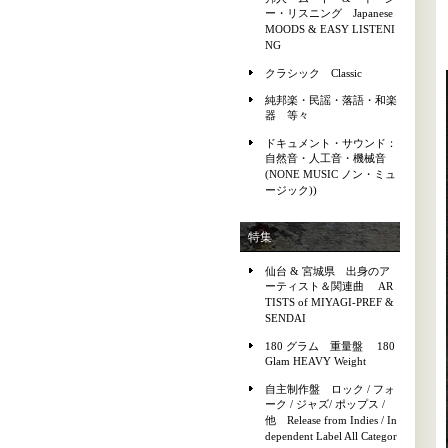
ー・リスニング Japanese
MOODS & EASY LISTENI
NG
クラシック Classic
純邦楽・民謡・落語・和楽
器 等々
ドキュメント・サウンド：
自然音・人工音・機械音
(NONE MUSIC ノン・ミュ
ージック))
特集
仙台 & 宮城県 出身のア
ーティスト＆関連曲 AR
TISTS of MIYAGI-PREF &
SENDAI
180 グラム 重量盤 180
Glam HEAVY Weight
自主制作盤 ロック / フォ
ーク / ジャズ/ ポップス /
他 Release from Indies / In
dependent Label All Categor