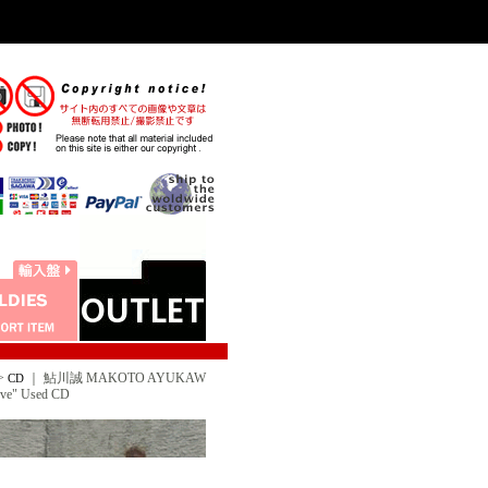
>
｜
鮎川誠 MAKOTO AYUKAW
CD
e" Used CD