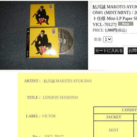
鮎川誠 MAKOTO AYUKA
ON#1 (MINT/MINT) /
ト仕様 Mini-LP Paper Sl
VICL-70127
]
PRICE
:
1,980円
(税込)
数量
:
｜
ARTIST :
鮎川誠 MAKOTO AYUKAWA
TITLE :
LONDON SESSION#1
CONDIT
LABEL :
VICTOR
JACKET
MINT
No. :
VICL-70127