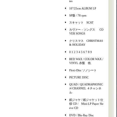
ies
10"/25cm ALBUM LP
SP盤 / 78 rpm
スキャット SCAT
カヴァー・ソングス CO
VER SONGS
クリスマス CHRISTMAS
& HOLIDAY
0 1 2 3 4 5 6 7 8 9
RED WAX / COLOR WAX /
VINYL 赤盤 他
Flexi-Disc ソノシート
PICTURE DISC
QUAD / QUADRAPHONIC
/4 CHANNEL ４チャンネ
ル
紙ジャケ / 紙ジャケット仕
様 CD / Mini-LP Paper Sle
eve CD
DVD / Blu-Ray Disc