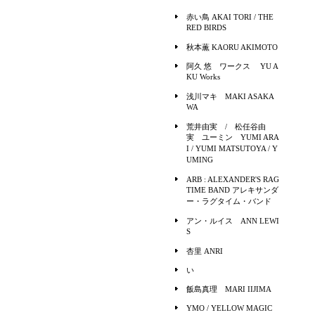
赤い鳥 AKAI TORI / THE
RED BIRDS
秋本薫 KAORU AKIMOTO
阿久 悠 ワークス YU A
KU Works
浅川マキ MAKI ASAKA
WA
荒井由実 / 松任谷由
実 ユーミン YUMI ARA
I / YUMI MATSUTOYA / Y
UMING
ARB : ALEXANDER'S RAG
TIME BAND アレキサンダ
ー・ラグタイム・バンド
アン・ルイス ANN LEWI
S
杏里 ANRI
い
飯島真理 MARI IIJIMA
YMO / YELLOW MAGIC