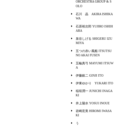
ORCHESTRA GROUP & S
OLO
石川 晶 AKIRA ISHIKA
WA
石原裕次郎 YUJIRO ISHIH
ARA
泉谷しげる SHIGERU IZU
MIYA
五つの赤い風船 ITSUTSU
NO AKAI FUSEN
五輪真弓 MAYUMI ITSUW
A
伊藤銀二 GINJI ITO
伊東ゆかり YUKARI ITO
稲垣潤一 JUNICHI INAGA
KI
井上陽水 YOSUI INOUE
岩崎宏美 HIROMI IWASA
KI
う