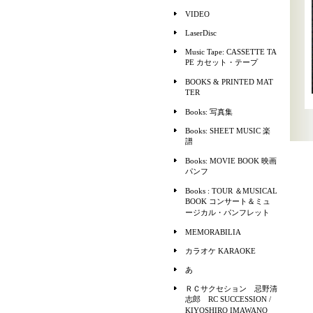
VIDEO
LaserDisc
Music Tape: CASSETTE TA
PE カセット・テープ
BOOKS & PRINTED MAT
TER
Books: 写真集
Books: SHEET MUSIC 楽
譜
Books: MOVIE BOOK 映画
パンフ
Books : TOUR ＆MUSICAL
BOOK コンサート＆ミュ
ージカル・パンフレット
MEMORABILIA
カラオケ KARAOKE
あ
ＲＣサクセション 忌野清
志郎 RC SUCCESSION /
KIYOSHIRO IMAWANO