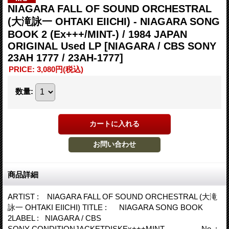
NIAGARA FALL OF SOUND ORCHESTRAL
(大滝詠一 OHTAKI EIICHI) - NIAGARA SONG
BOOK 2 (Ex+++/MINT-) / 1984 JAPAN
ORIGINAL Used LP
[NIAGARA / CBS SONY
23AH 1777 / 23AH-1777]
PRICE
:
3,080円
(税込)
数量
:
商品詳細
ARTIST : NIAGARA FALL OF SOUND ORCHESTRAL (大滝
詠一 OHTAKI EIICHI) TITLE : NIAGARA SONG BOOK
2LABEL : NIAGARA / CBS
SONY CONDITIONJACKETDISKEx+++MINT- No. :