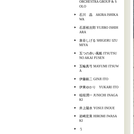
ORCHESTRA GROUP & S
OLO
石川 晶 AKIRA ISHIKA
WA
石原裕次郎 YUJIRO ISHIH
ARA
泉谷しげる SHIGERU IZU
MIYA
五つの赤い風船 ITSUTSU
NO AKAI FUSEN
五輪真弓 MAYUMI ITSUW
A
伊藤銀二 GINJI ITO
伊東ゆかり YUKARI ITO
稲垣潤一 JUNICHI INAGA
KI
井上陽水 YOSUI INOUE
岩崎宏美 HIROMI IWASA
KI
う