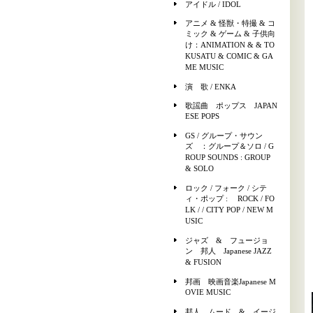
アイドル / IDOL
アニメ & 怪獣・特撮 & コ
ミック & ゲーム & 子供向
け：ANIMATION & & TO
KUSATU & COMIC & GA
ME MUSIC
演 歌 / ENKA
歌謡曲 ポップス JAPAN
ESE POPS
GS / グループ・サウン
ズ ：グループ＆ソロ / G
ROUP SOUNDS : GROUP
& SOLO
ロック / フォーク / シテ
ィ・ポップ : ROCK / FO
LK / / CITY POP / NEW M
USIC
ジャズ & フュージョ
ン 邦人 Japanese JAZZ
& FUSION
邦画 映画音楽Japanese M
OVIE MUSIC
邦人 ムード & イージ