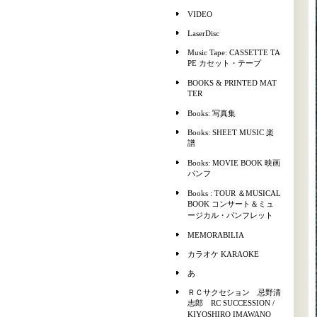
VIDEO
LaserDisc
Music Tape: CASSETTE TA
PE カセット・テープ
BOOKS & PRINTED MAT
TER
Books: 写真集
Books: SHEET MUSIC 楽
譜
Books: MOVIE BOOK 映画
パンフ
Books : TOUR ＆MUSICAL
BOOK コンサート＆ミュ
ージカル・パンフレット
MEMORABILIA
カラオケ KARAOKE
あ
ＲＣサクセション 忌野清
志郎 RC SUCCESSION /
KIYOSHIRO IMAWANO