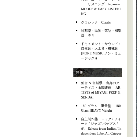
ー・リスニング Japanese
MOODS & EASY LISTENI
NG
クラシック Classic
純邦楽・民謡・落語・和楽
器 等々
ドキュメント・サウンド：
自然音・人工音・機械音
(NONE MUSIC ノン・ミュ
ージック))
特集
仙台 & 宮城県 出身のア
ーティスト＆関連曲 AR
TISTS of MIYAGI-PREF &
SENDAI
180 グラム 重量盤 180
Glam HEAVY Weight
自主制作盤 ロック / フォ
ーク / ジャズ/ ポップス /
他 Release from Indies / In
dependent Label All Categor