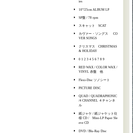
ies
10"/25cm ALBUM LP
SP盤 / 78 rpm
スキャット SCAT
カヴァー・ソングス CO
VER SONGS
クリスマス CHRISTMAS
& HOLIDAY
0 1 2 3 4 5 6 7 8 9
RED WAX / COLOR WAX /
VINYL 赤盤 他
Flexi-Disc ソノシート
PICTURE DISC
QUAD / QUADRAPHONIC
/4 CHANNEL ４チャンネ
ル
紙ジャケ / 紙ジャケット仕
様 CD / Mini-LP Paper Sle
eve CD
DVD / Blu-Ray Disc