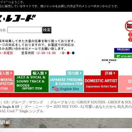
Tサイト" へようこそ。
心に販売しているサイトです。他ジャンルをお探しの方は下のメニューボタンからどうぞ。
検索
:
｜ GS / グループ・サウンズ ：グループ＆ソロ / GROUP SOUNDS : GROUP & SOL
｜
ズー・ニー・ヴー ZOO NEE VOO - A) 可愛いあなただから B)九月の出来事 (
h Single & EP
NAL Used 7" Single シングル
品詳細