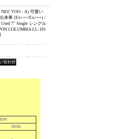
EE VOO - A) 可愛い
 (Ex+++/Ex+++) /
 Used 7" Single シングル
 COLUMBIA LL-101
ION
DISK