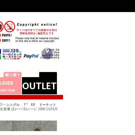
O >
シングル ７” EP ドーナッツ
Ex+++/Ex+++) / 1969 JAPAN