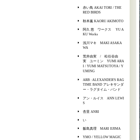
赤い鳥 AKAI TORI / THE
RED BIRDS
秋本薫 KAORU AKIMOTO
阿久 悠 ワークス YU A
KU Works
浅川マキ MAKI ASAKA
WA
荒井由実 / 松任谷由
実 ユーミン YUMI ARA
I / YUMI MATSUTOYA / Y
UMING
ARB : ALEXANDER'S RAG
TIME BAND アレキサンダ
ー・ラグタイム・バンド
アン・ルイス ANN LEWI
S
杏里 ANRI
い
飯島真理 MARI IIJIMA
YMO / YELLOW MAGIC