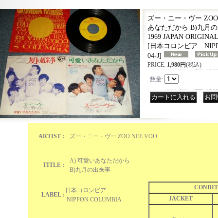
ズー・ニー・ヴー ZOO N
あなただから B)九月の出来事
1969 JAPAN ORIGINAL
[
日本コロンビア NIPPON
04-J
]
PRICE
:
1,980円
(税込)
数量
:
｜
ARTIST :
ズー・ニー・ヴー ZOO NEE VOO
A) 可愛いあなただから
TITLE :
B)九月の出来事
CONDIT
日本コロンビア
LABEL :
JACKET
NIPPON COLUMBIA