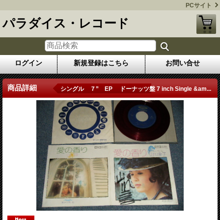
PCサイト
パラダイス・レコード
ログイン
新規登録はこちら
お問い合せ
商品詳細
シングル ７” EP ドーナッツ盤 7 inch Single &am...