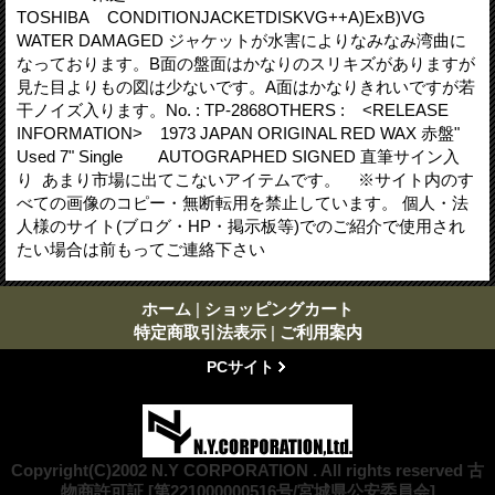
TOSHIBA CONDITIONJACKETDISKVG++A)ExB)VG
WATER DAMAGED ジャケットが水害によりなみなみ湾曲に
なっております。B面の盤面はかなりのスリキズがありますが
見た目よりもの図は少ないです。A面はかなりきれいですが若
干ノイズ入ります。No. : TP-2868OTHERS : <RELEASE
INFORMATION> 1973 JAPAN ORIGINAL RED WAX 赤盤"
Used 7" Single AUTOGRAPHED SIGNED 直筆サイン入
り あまり市場に出てこないアイテムです。 ※サイト内のす
べての画像のコピー・無断転用を禁止しています。 個人・法
人様のサイト(ブログ・HP・掲示板等)でのご紹介で使用され
たい場合は前もってご連絡下さい
ホーム
|
ショッピングカート
特定商取引法表示
|
ご利用案内
PCサイト
Copyright(C)2002 N.Y CORPORATION . All rights reserved 古
物商許可証 [第221000000516号/宮城県公安委員会]