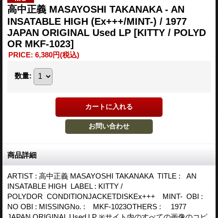
高中正義 MASAYOSHI TAKANAKA - AN
INSATABLE HIGH (Ex+++/MINT-) / 1977
JAPAN ORIGINAL Used LP
[KITTY / POLYD
OR MKF-1023]
PRICE
:
6,380円
(税込)
数量
:
商品詳細
ARTIST : 高中正義 MASAYOSHI TAKANAKA TITLE : AN
INSATABLE HIGH LABEL : KITTY /
POLYDOR CONDITIONJACKETDISKEx+++ MINT- OBI :
NO OBI : MISSINGNo. : MKF-1023OTHERS : 1977
JAPAN ORIGINAL Used LP ※サイト内のすべての画像のコピ